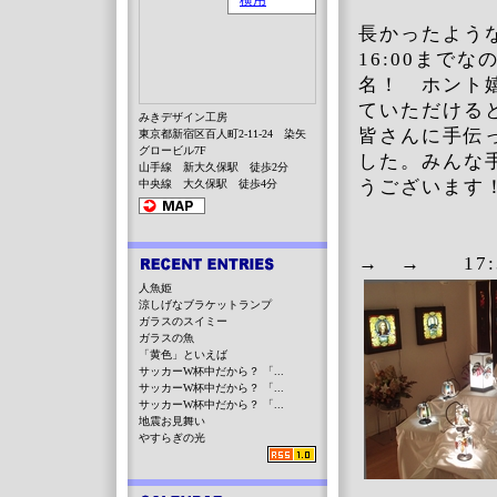
長かったよう
16:00まで
名！ ホント
ていただける
みきデザイン工房
皆さんに手伝
東京都新宿区百人町2-11-24 染矢
グロービル7F
した。みんな
山手線 新大久保駅 徒歩2分
うございま
中央線 大久保駅 徒歩4分
16:
→ 
人魚姫
涼しげなブラケットランプ
ガラスのスイミー
ガラスの魚
「黄色」といえば
サッカーW杯中だから？ 「...
サッカーW杯中だから？ 「...
サッカーW杯中だから？ 「...
地震お見舞い
やすらぎの光