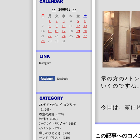
<<
2008/12
>>
日
月
火
水
木
金
土
1
2
3
4
5
6
7
8
9
10
11
12
13
14
15
16
17
18
19
20
21
22
23
24
25
26
27
28
29
30
31
Instagram
示の方の2ト
facebook
いくのですね
ｽﾃﾝﾄﾞｸﾞﾗｽｸﾞﾙｰﾌﾟ びどりを
今日は、家に
（1,245）
教室の紹介（576）
絵付け（507）
ﾌｭｰｼﾞﾝｸﾞ・ｽﾗﾝﾋﾟﾝｸﾞ（498）
イベント（377）
癒しのひととき（326）
この記事へのコメ
サンドブラスト（310）