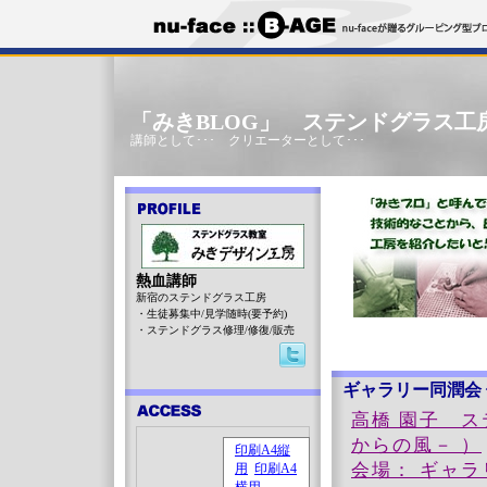
「みきBLOG」 ステンドグラス工
講師として･･･ クリエーターとして･･･
熱血講師
新宿のステンドグラス工房
・生徒募集中/見学随時(要予約)
・ステンドグラス修理/修復/販売
ギャラリー同潤会 
高橋 園子 ステン
からの風－ ）
会場： ギャラ