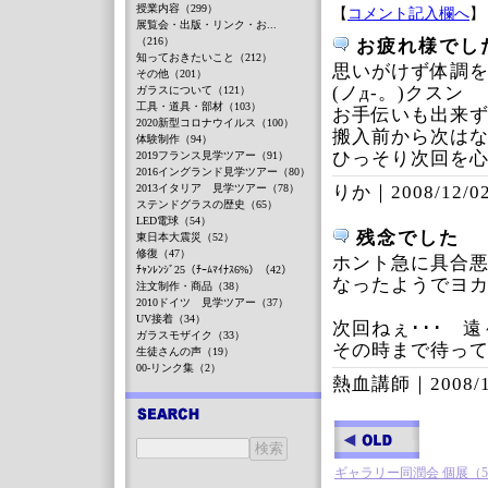
授業内容（299）
【
コメント記入欄へ
】
展覧会・出版・リンク・お...
（216）
お疲れ様でし
知っておきたいこと（212）
思いがけず体調
その他（201）
(ノд-。)クスン
ガラスについて（121）
工具・道具・部材（103）
お手伝いも出来ず申
2020新型コロナウイルス（100）
搬入前から次は
体験制作（94）
ひっそり次回を心
2019フランス見学ツアー（91）
2016イングランド見学ツアー（80）
2013イタリア 見学ツアー（78）
りか｜
2008/12/02
ステンドグラスの歴史（65）
LED電球（54）
残念でした
東日本大震災（52）
修復（47）
ホント急に具合
ﾁｬﾝﾚﾝｼﾞ25（ﾁｰﾑﾏｲﾅｽ6%）（42）
なったようでヨ
注文制作・商品（38）
2010ドイツ 見学ツアー（37）
UV接着（34）
次回ねぇ･･･ 
ガラスモザイク（33）
その時まで待っ
生徒さんの声（19）
00-リンク集（2）
熱血講師｜
2008/
ギャラリー同潤会 個展（