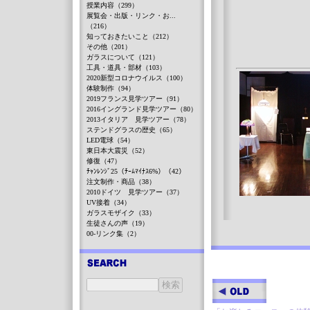
授業内容（299）
展覧会・出版・リンク・お...
（216）
知っておきたいこと（212）
その他（201）
ガラスについて（121）
工具・道具・部材（103）
2020新型コロナウイルス（100）
体験制作（94）
2019フランス見学ツアー（91）
2016イングランド見学ツアー（80）
2013イタリア 見学ツアー（78）
ステンドグラスの歴史（65）
LED電球（54）
東日本大震災（52）
修復（47）
ﾁｬﾝﾚﾝｼﾞ25（ﾁｰﾑﾏｲﾅｽ6%）（42）
注文制作・商品（38）
2010ドイツ 見学ツアー（37）
UV接着（34）
ガラスモザイク（33）
生徒さんの声（19）
00-リンク集（2）