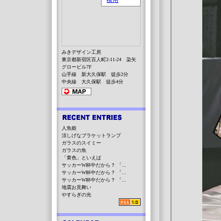
みきデザイン工房
東京都新宿区百人町2-11-24 染矢
グロービル7F
山手線 新大久保駅 徒歩2分
中央線 大久保駅 徒歩4分
人魚姫
涼しげなブラケットランプ
ガラスのスイミー
ガラスの魚
「黄色」といえば
サッカーW杯中だから？ 「...
サッカーW杯中だから？ 「...
サッカーW杯中だから？ 「...
地震お見舞い
やすらぎの光