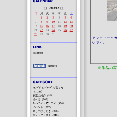
<<
2008/12
>>
日
月
火
水
木
金
土
1
2
3
4
5
6
7
8
9
10
11
12
13
14
15
16
17
18
19
20
21
22
23
24
25
26
27
28
29
30
31
アンティーク
いです。
Instagram
facebook
※作品の
ｽﾃﾝﾄﾞｸﾞﾗｽｸﾞﾙｰﾌﾟ びどりを
（1,245）
教室の紹介（576）
絵付け（507）
ﾌｭｰｼﾞﾝｸﾞ・ｽﾗﾝﾋﾟﾝｸﾞ（498）
イベント（377）
癒しのひととき（326）
サンドブラスト（310）