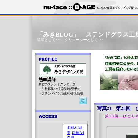
「みきBLOG」 ステンドグラス工
講師として･･･ クリエーターとして･･･
熱血講師
新宿のステンドグラス工房
・生徒募集中/見学随時(要予約)
・ステンドグラス修理/修復/販売
写真21 - 第28
第28回 びどり