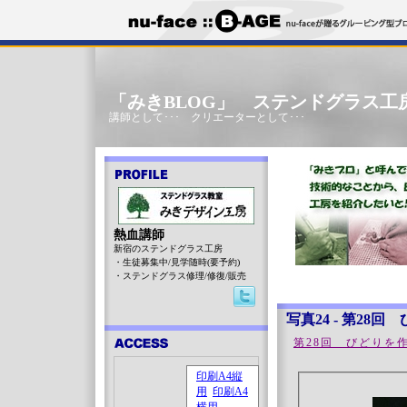
「みきBLOG」 ステンドグラス工
講師として･･･ クリエーターとして･･･
熱血講師
新宿のステンドグラス工房
・生徒募集中/見学随時(要予約)
・ステンドグラス修理/修復/販売
写真24 - 第28
第28回 びどりを