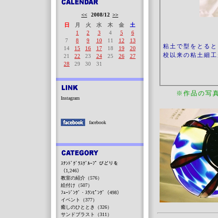
<<
2008/12
>>
日
月
火
水
木
金
土
1
2
3
4
5
6
7
8
9
10
11
12
13
粘土で型をとると
14
15
16
17
18
19
20
校以来の粘土細工
21
22
23
24
25
26
27
28
29
30
31
※作品の写
Instagram
facebook
ｽﾃﾝﾄﾞｸﾞﾗｽｸﾞﾙｰﾌﾟ びどりを
（1,246）
教室の紹介（576）
絵付け（507）
ﾌｭｰｼﾞﾝｸﾞ・ｽﾗﾝﾋﾟﾝｸﾞ（498）
イベント（377）
癒しのひととき（326）
サンドブラスト（311）