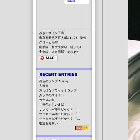
みきデザイン工房
東京都新宿区百人町2-11-24 染矢
グロービル7F
山手線 新大久保駅 徒歩2分
中央線 大久保駅 徒歩4分
海色のランプ Making
人魚姫
涼しげなブラケットランプ
ガラスのスイミー
ガラスの魚
「黄色」といえば
サッカーW杯中だから？ 「...
サッカーW杯中だから？ 「...
サッカーW杯中だから？ 「...
地震お見舞い