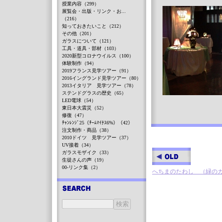
授業内容（299）
展覧会・出版・リンク・お...
（216）
知っておきたいこと（212）
その他（201）
ガラスについて（121）
工具・道具・部材（103）
2020新型コロナウイルス（100）
体験制作（94）
2019フランス見学ツアー（91）
2016イングランド見学ツアー（80）
2013イタリア 見学ツアー（78）
ステンドグラスの歴史（65）
LED電球（54）
東日本大震災（52）
修復（47）
ﾁｬﾝﾚﾝｼﾞ25（ﾁｰﾑﾏｲﾅｽ6%）（42）
注文制作・商品（38）
2010ドイツ 見学ツアー（37）
UV接着（34）
ガラスモザイク（33）
生徒さんの声（19）
00-リンク集（2）
へちまのたわし （緑のカー