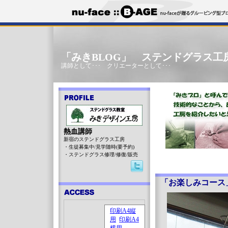
「みきBLOG」 ステンドグラス工
講師として･･･ クリエーターとして･･･
熱血講師
新宿のステンドグラス工房
・生徒募集中/見学随時(要予約)
・ステンドグラス修理/修復/販売
「お楽しみコース