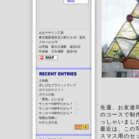
みきデザイン工房
東京都新宿区百人町2-11-24 染矢
グロービル7F
山手線 新大久保駅 徒歩2分
中央線 大久保駅 徒歩4分
人魚姫
涼しげなブラケットランプ
ガラスのスイミー
ガラスの魚
「黄色」といえば
サッカーW杯中だから？ 「...
先週、お友達
サッカーW杯中だから？ 「...
サッカーW杯中だから？ 「...
のコースで制
地震お見舞い
っしゃいまし
やすらぎの光
最近は、この
スマス用のセ