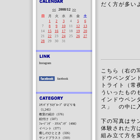
だく方が多い
<<
2008/12
>>
日
月
火
水
木
金
土
1
2
3
4
5
6
7
8
9
10
11
12
13
14
15
16
17
18
19
20
21
22
23
24
25
26
27
28
29
30
31
Instagram
こちら（右の
ドウペンダン
facebook
トライト（常
ういったもの
インドウペン
ｽﾃﾝﾄﾞｸﾞﾗｽｸﾞﾙｰﾌﾟ びどりを
ス」 の中に
（1,245）
教室の紹介（576）
絵付け（507）
下の写真はサ
ﾌｭｰｼﾞﾝｸﾞ・ｽﾗﾝﾋﾟﾝｸﾞ（498）
体験された方
イベント（377）
癒しのひととき（326）
組み立て方を
サンドブラスト（310）