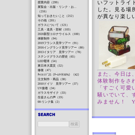
いフットライ
授業内容（299）
展覧会・出版・リンク・お...
した。見る場
（216）
が異なり楽し
知っておきたいこと（212）
その他（201）
ガラスについて（121）
工具・道具・部材（103）
2020新型コロナウイルス（100）
体験制作（94）
2019フランス見学ツアー（91）
2016イングランド見学ツアー（80）
2013イタリア 見学ツアー（78）
ステンドグラスの歴史（65）
LED電球（54）
東日本大震災（52）
修復（47）
また、今日は
ﾁｬﾝﾚﾝｼﾞ25（ﾁｰﾑﾏｲﾅｽ6%）（42）
注文制作・商品（38）
体験制作をさ
2010ドイツ 見学ツアー（37）
「すごく可愛
UV接着（34）
ガラスモザイク（33）
騒いでいて、
生徒さんの声（19）
みません！ 
00-リンク集（2）