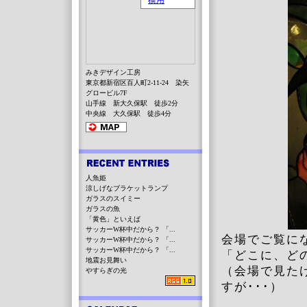
みきデザイン工房
東京都新宿区百人町2-11-24 染矢
グロービル7F
山手線 新大久保駅 徒歩2分
中央線 大久保駅 徒歩4分
人魚姫
涼しげなブラケットランプ
ガラスのスイミー
ガラスの魚
「黄色」といえば
サッカーW杯中だから？ 「...
会場でご覧に
サッカーW杯中だから？ 「...
サッカーW杯中だから？ 「...
「どこに、ど
地震お見舞い
（会場で見た
やすらぎの光
すが･･･）