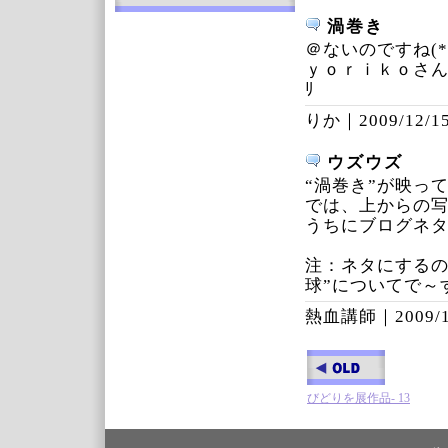
渦巻き
＠ないのですね(*^
ｙｏｒｉｋｏさん
ﾘ
りか｜
2009/12/15
ウズウズ
“渦巻き”が映っ
では、上からの
うちにブログネ
注：ネタにするの
球”についてで
熱血講師｜
2009/
びどりを展作品- 13