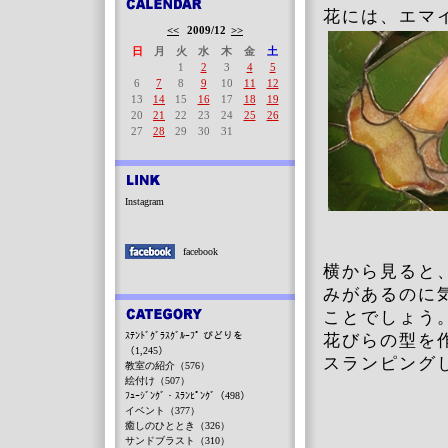
花には、エマ
<<
2009/12
>>
日
月
火
水
木
金
土
1
2
3
4
5
6
7
8
9
10
11
12
13
14
15
16
17
18
19
20
21
22
23
24
25
26
27
28
29
30
31
Instagram
facebook
横から見ると
みがあるのに
ことでしょう
ｽﾃﾝﾄﾞｸﾞﾗｽｸﾞﾙｰﾌﾟ びどりを
花びらの型を
（1,245）
スランピング
教室の紹介（576）
絵付け（507）
ﾌｭｰｼﾞﾝｸﾞ・ｽﾗﾝﾋﾟﾝｸﾞ（498）
イベント（377）
癒しのひととき（326）
サンドブラスト（310）