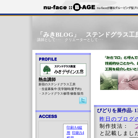
「みきBLOG」 ステンドグラス工
講師として･･･ クリエーターとして･･･
熱血講師
新宿のステンドグラス工房
・生徒募集中/見学随時(要予約)
・ステンドグラス修理/修復/販売
びどりを展作品- 13 
昨日のブログ
制作技法：
と記載しまし