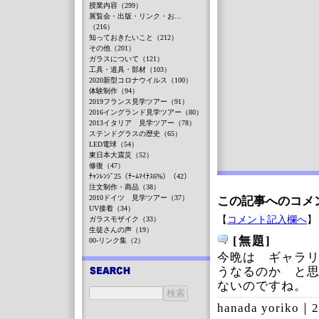
授業内容（299）
展覧会・出版・リンク・お...
（216）
知っておきたいこと（212）
その他（201）
ガラスについて（121）
工具・道具・部材（103）
2020新型コロナウイルス（100）
体験制作（94）
2019フランス見学ツアー（91）
2016イングランド見学ツアー（80）
2013イタリア 見学ツアー（78）
ステンドグラスの歴史（65）
LED電球（54）
東日本大震災（52）
修復（47）
ﾁｬﾝﾚﾝｼﾞ25（ﾁｰﾑﾏｲﾅｽ6%）（42）
注文制作・商品（38）
2010ドイツ 見学ツアー（37）
この記事へのコメ
UV接着（34）
【
コメント記入欄へ
】
ガラスモザイク（33）
生徒さんの声（19）
[無題]
00-リンク集（2）
今晩は ギャラ
うなるのか と
ないのですね。
hanada yoriko｜
2