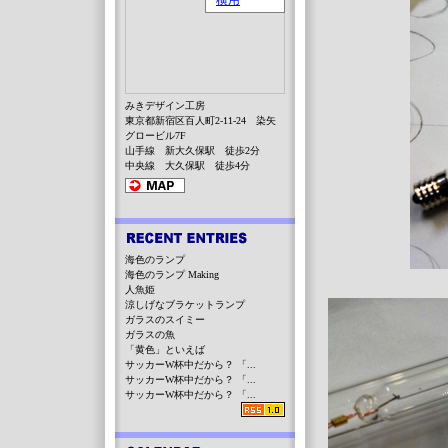
みきデザイン工房
東京都新宿区百人町2-11-24 染矢
グロービル7F
山手線 新大久保駅 徒歩2分
中央線 大久保駅 徒歩4分
海色のランプ
海色のランプ Making
人魚姫
涼しげなブラケットランプ
ガラスのスイミー
ガラスの魚
「黄色」といえば
サッカーW杯中だから？ 「...
サッカーW杯中だから？ 「...
サッカーW杯中だから？ 「...