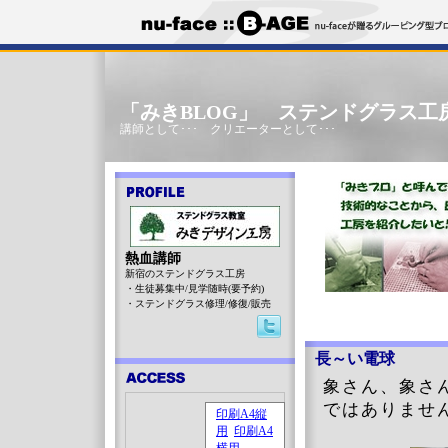
「みきBLOG」 ステンドグラス工
講師として･･･ クリエーターとして･･･
熱血講師
新宿のステンドグラス工房
・生徒募集中/見学随時(要予約)
・ステンドグラス修理/修復/販売
長～い電球
象さん、象さん
ではありませ