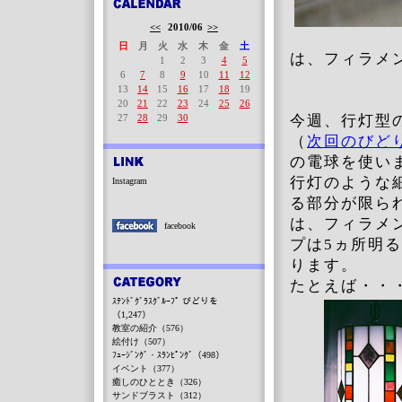
<<
2010/06
>>
日
月
火
水
木
金
土
は、フィラメ
1
2
3
4
5
6
7
8
9
10
11
12
13
14
15
16
17
18
19
20
21
22
23
24
25
26
27
28
29
30
今週、行灯型
（
次回のびど
の電球を使い
行灯のような
Instagram
る部分が限ら
は、フィラメ
facebook
プは5ヵ所明
ります。
たとえば・・
ｽﾃﾝﾄﾞｸﾞﾗｽｸﾞﾙｰﾌﾟ びどりを
（1,247）
教室の紹介（576）
絵付け（507）
ﾌｭｰｼﾞﾝｸﾞ・ｽﾗﾝﾋﾟﾝｸﾞ（498）
イベント（377）
癒しのひととき（326）
サンドブラスト（312）