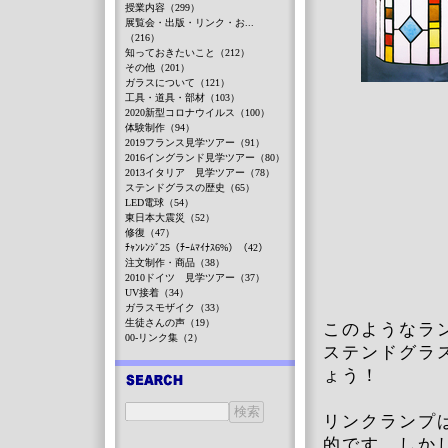
授業内容（299）
展覧会・出版・リンク・お...
（216）
知っておきたいこと（212）
その他（201）
ガラスについて（121）
工具・道具・部材（103）
2020新型コロナウイルス（100）
体験制作（94）
2019フランス見学ツアー（91）
2016イングランド見学ツアー（80）
2013イタリア 見学ツアー（78）
ステンドグラスの歴史（65）
LED電球（54）
東日本大震災（52）
修復（47）
ﾁｬﾝﾚﾝｼﾞ25（ﾁｰﾑﾏｲﾅｽ6%）（42）
注文制作・商品（38）
2010ドイツ 見学ツアー（37）
UV接着（34）
ガラスモザイク（33）
生徒さんの声（19）
このようなラ
00-リンク集（2）
ステンドグラ
ょう！
リンクランプ
的です。しか