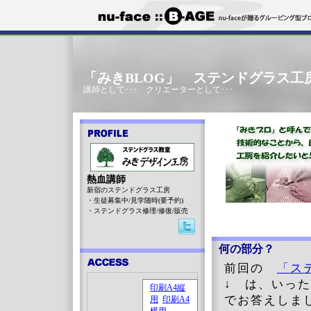
「みきBLOG」 ステンドグラス工
講師として･･･ クリエーターとして･･･
熱血講師
新宿のステンドグラス工房
・生徒募集中/見学随時(要予約)
・ステンドグラス修理/修復/販売
何の部分？
前回の
「ス
↓ は、いっ
でお答えしま