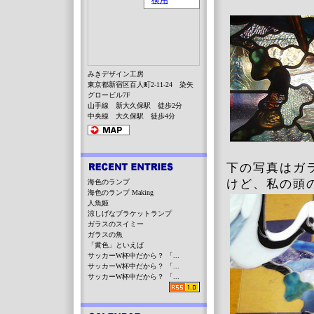
みきデザイン工房
東京都新宿区百人町2-11-24 染矢
グロービル7F
山手線 新大久保駅 徒歩2分
中央線 大久保駅 徒歩4分
下の写真はガ
けど、私の頭
海色のランプ
海色のランプ Making
人魚姫
涼しげなブラケットランプ
ガラスのスイミー
ガラスの魚
「黄色」といえば
サッカーW杯中だから？ 「...
サッカーW杯中だから？ 「...
サッカーW杯中だから？ 「...