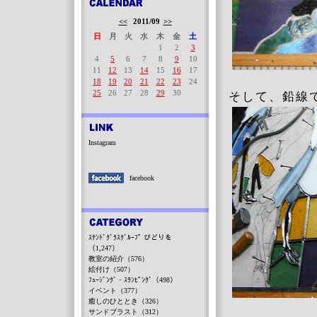
<<
2011/09
>>
日
月
火
水
木
金
土
1
2
3
4
5
6
7
8
9
10
11
12
13
14
15
16
17
18
19
20
21
22
23
24
25
26
27
28
29
30
そして、鉛線
Instagram
facebook
ｽﾃﾝﾄﾞｸﾞﾗｽｸﾞﾙｰﾌﾟ びどりを
（1,247）
教室の紹介（576）
絵付け（507）
ﾌｭｰｼﾞﾝｸﾞ・ｽﾗﾝﾋﾟﾝｸﾞ（498）
イベント（377）
癒しのひととき（326）
サンドブラスト（312）