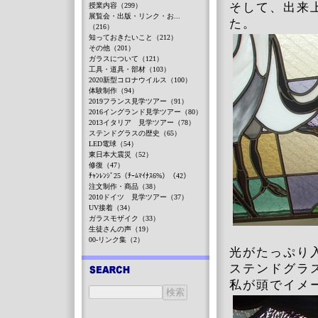
そして、出来
授業内容（299）
展覧会・出版・リンク・お...
た。
（216）
知っておきたいこと（212）
その他（201）
ガラスについて（121）
工具・道具・部材（103）
2020新型コロナウイルス（100）
体験制作（94）
2019フランス見学ツアー（91）
2016イングランド見学ツアー（80）
2013イタリア 見学ツアー（78）
ステンドグラスの歴史（65）
LED電球（54）
東日本大震災（52）
修復（47）
ﾁｬﾝﾚﾝｼﾞ25（ﾁｰﾑﾏｲﾅｽ6%）（42）
注文制作・商品（38）
2010ドイツ 見学ツアー（37）
UV接着（34）
ガラスモザイク（33）
生徒さんの声（19）
00-リンク集（2）
光がたっぷり
ステンドグラ
私が頭でイメ