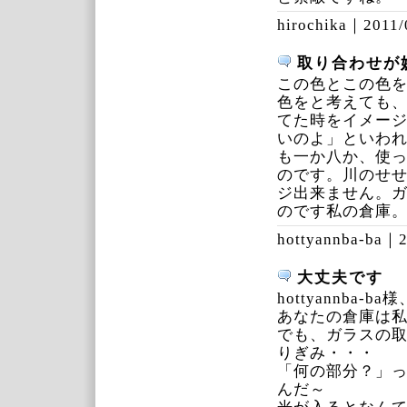
hirochika｜
2011/
取り合わせが
この色とこの色
色をと考えても
てた時をイメー
いのよ」といわ
も一か八か、使
のです。川のせ
ジ出来ません。
のです私の倉庫
hottyannba-ba｜
2
大丈夫です
hottyannba-
あなたの倉庫は私
でも、ガラスの
りぎみ・・・
「何の部分？」
んだ～