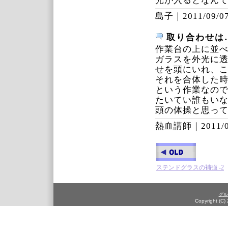
光が入るとなん
島子｜
2011/09/07
取り合わせは
作業台の上に並
ガラスを外光に
せを頭にいれ、
それを合体した
という作業なの
たいてい誰もい
頭の体操と思っ
熱血講師｜
2011/
ステンドグラスの補強 -2
グル
Copyright (C)