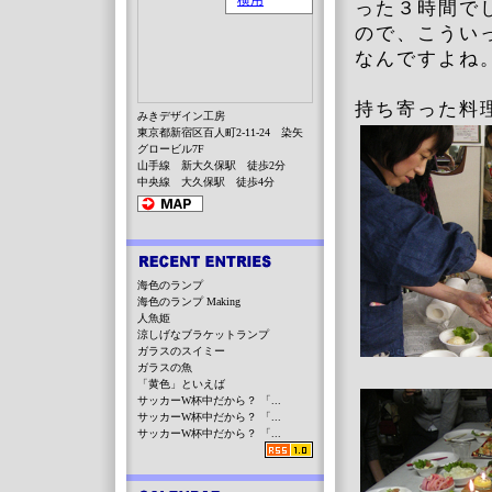
った３時間で
ので、こうい
なんですよ
持ち寄った料
みきデザイン工房
東京都新宿区百人町2-11-24 染矢
グロービル7F
山手線 新大久保駅 徒歩2分
中央線 大久保駅 徒歩4分
海色のランプ
海色のランプ Making
人魚姫
涼しげなブラケットランプ
ガラスのスイミー
ガラスの魚
「黄色」といえば
サッカーW杯中だから？ 「...
サッカーW杯中だから？ 「...
サッカーW杯中だから？ 「...