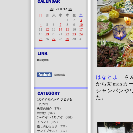
<<
2011/12
>>
日
月
火
水
木
金
土
1
2
3
4
5
6
7
8
9
10
11
12
13
14
15
16
17
18
19
20
21
22
23
24
25
26
27
28
29
30
31
Instagram
facebook
はなとよ
さん
からX'mas
シャンパンや
た。
ｽﾃﾝﾄﾞｸﾞﾗｽｸﾞﾙｰﾌﾟ びどりを
（1,247）
教室の紹介（576）
絵付け（507）
ﾌｭｰｼﾞﾝｸﾞ・ｽﾗﾝﾋﾟﾝｸﾞ（498）
イベント（377）
癒しのひととき（326）
サンドブラスト（312）