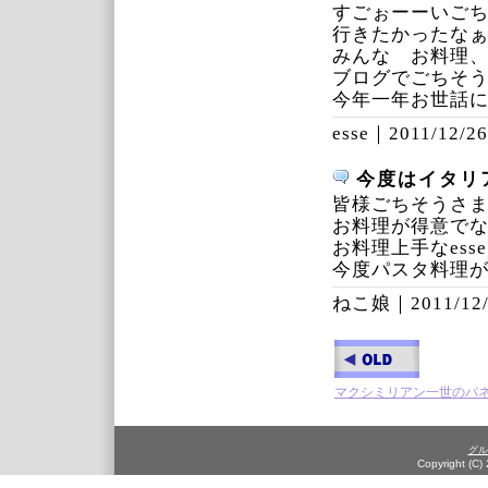
すごぉーーいご
行きたかったな
みんな お料理
ブログでごちそ
今年一年お世話
esse｜
2011/12/26
今度はイタリ
皆様ごちそうさ
お料理が得意で
お料理上手なes
今度パスタ料理
ねこ娘｜
2011/12
マクシミリアン一世のパ
グル
Copyright (C)