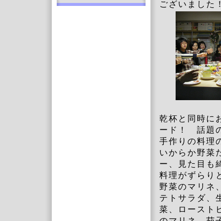
ございました
乾杯と同時に
ード！ 話題
手作りの料理
いからか野菜
ー、見た目も
料理がずらり
野菜のマリネ
テトサラダ、
菜、ロースト
のマリネ、茄