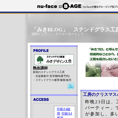
「みきBLOG」 ステンドグラス工
講師として･･･ クリエーターとして･･･
熱血講師
新宿のステンドグラス工房
・生徒募集中/見学随時(要予約)
・ステンドグラス修理/修復/販売
工房のクリスマスパ
昨晩23日は、工
パーティー」
が参加し、多