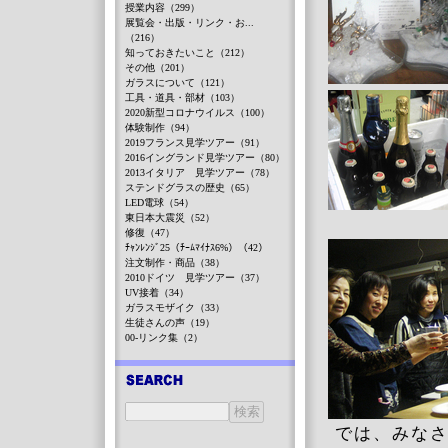
授業内容（299）
展覧会・出版・リンク・お...
（216）
知っておきたいこと（212）
その他（201）
ガラスについて（121）
工具・道具・部材（103）
2020新型コロナウイルス（100）
体験制作（94）
2019フランス見学ツアー（91）
2016イングランド見学ツアー（80）
2013イタリア 見学ツアー（78）
ステンドグラスの歴史（65）
LED電球（54）
東日本大震災（52）
修復（47）
ﾁｬﾝﾚﾝｼﾞ25（ﾁｰﾑﾏｲﾅｽ6%）（42）
注文制作・商品（38）
2010ドイツ 見学ツアー（37）
UV接着（34）
ガラスモザイク（33）
生徒さんの声（19）
00-リンク集（2）
では、みなさ