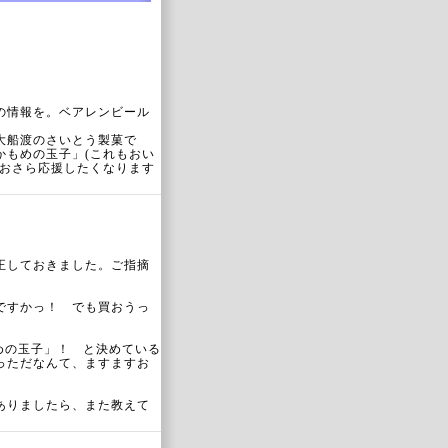
の情報を。ベアレンビール
大船渡のさいとう製菓で
かもめの玉子」(これもおい
なおさら応援したくなります
正しておきました。ご指摘
ですかっ！ でも買おうっ
めの玉子」！ と決めている
っただなんて、ますますお
ありましたら、また教えて