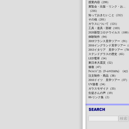
授業内容（299）
展覧会・出版・リンク・お...
（216）
知っておきたいこと（212）
その他（201）
ガラスについて（121）
工具・道具・部材（103）
2020新型コロナウイルス（100
体験制作（94）
2019フランス見学ツアー（91）
2016イングランド見学ツアー（
2013イタリア 見学ツアー（7
ステンドグラスの歴史（65）
LED電球（54）
東日本大震災（52）
修復（47）
ﾁｬﾝﾚﾝｼﾞ25（ﾁｰﾑﾏｲﾅｽ6%）（42
注文制作・商品（38）
2010ドイツ 見学ツアー（37）
UV接着（34）
ガラスモザイク（33）
生徒さんの声（19）
00-リンク集（2）