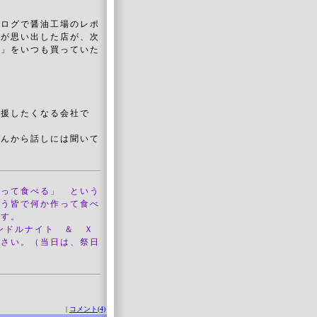
ログで醤油工場のレポ
んが思い出した店が、次
油」をいつも買っていた
応援したくなる会社で
さんから話しには聞いて
作って食べる」 という
ゅう皆で何か作って食べ
ます。
ャンドルナイト ＆ Ｘ
ださい。（当日は、祭日
|
コメント(4)