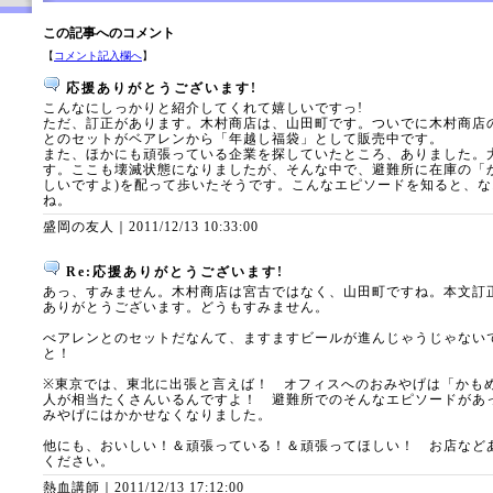
この記事へのコメント
【
コメント記入欄へ
】
応援ありがとうございます!
こんなにしっかりと紹介してくれて嬉しいですっ!
ただ、訂正があります。木村商店は、山田町です。ついでに木村商店
とのセットがベアレンから「年越し福袋」として販売中です。
また、ほかにも頑張っている企業を探していたところ、ありました。
す。ここも壊滅状態になりましたが、そんな中で、避難所に在庫の「
しいですよ)を配って歩いたそうです。こんなエピソードを知ると、
ね。
盛岡の友人｜
2011/12/13 10:33:00
Re:応援ありがとうございます!
あっ、すみません。木村商店は宮古ではなく、山田町ですね。本文訂
ありがとうございます。どうもすみません。
べアレンとのセットだなんて、ますますビールが進んじゃうじゃない
と！
※東京では、東北に出張と言えば！ オフィスへのおみやげは「かも
人が相当たくさんいるんですよ！ 避難所でのそんなエピソードがあ
みやげにはかかせなくなりました。
他にも、おいしい！＆頑張っている！＆頑張ってほしい！ お店など
ください。
熱血講師｜
2011/12/13 17:12:00