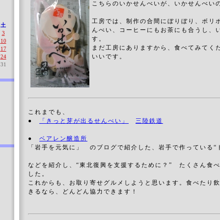
こちらのいかせんべいが、いかせんべい
工房では、制作の合間にぼりぼり、ボリ
土
んべい、コーヒーにもお茶にも合うし、
3
す。
10
まだ工房にありますから、食べてみてく
17
いいです。
24
31
これまでも、
●
「きっと芽が出るせんべい」
三陸鉄道
●
ベアレン醸造所
「岩手を元気に」 のブログで紹介した、岩手で作っている
などを紹介し、“東北復興を支援するために？” たくさん食
した。
これからも、お取り寄せグルメしようと思います。食べたり
きるなら、どんどん協力できます！