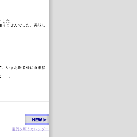
ました。
知りませんでした。美味し
て、いまお医者様に食事指
･･･」
！
復興を願うカレンダー