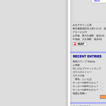
みきデザイン工房
東京都新宿区百人町2-11-24 
グロービル7F
山手線 新大久保駅 徒歩2分
中央線 大久保駅 徒歩4分
海色のランプ Making
人魚姫
涼しげなブラケットランプ
ガラスのスイミー
ガラスの魚
「黄色」といえば
サッカーW杯中だから？ 「...
サッカーW杯中だから？ 「...
サッカーW杯中だから？ 「...
地震お見舞い