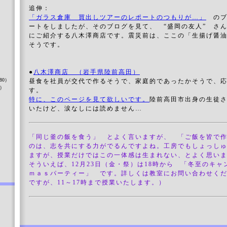
追伸：
「ガラス倉庫 買出しツアーのレポートのつもりが…」
のブ
ートをしましたが、そのブログを見て、 “盛岡の友人” さ
にご紹介する八木澤商店です。震災前は、ここの「生揚げ醤
そうです。
）
●
八木澤商店 （岩手県陸前高田）
80）
昼食を社員が交代で作るそうで、家庭的であったかそうで、
8）
す。
特に、このページを見て欲しいです。
陸前高田市出身の生徒
いたけど、涙なしには読めません…
）
「同じ釜の飯を食う」 とよく言いますが、 「ご飯を皆で
のは、志を共にする力がでるんですよね。工房でもしょっし
ますが、授業だけではこの一体感は生まれない、とよく思い
そういえば、12月23日（金・祭）は18時から 「冬至のキ
ｍａｓパーティー」 です。詳しくは教室にお問い合わせく
ですが、11～17時まで授業いたします。）