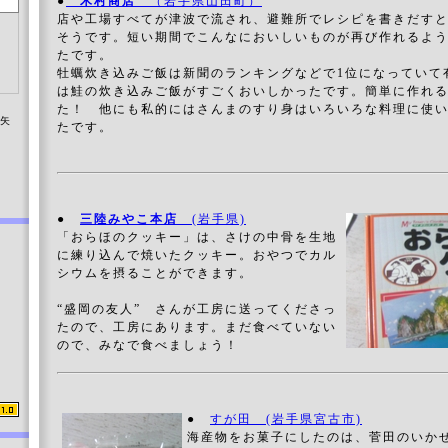
●
木村商店
（岩手県山田町）
店や工場すべてが津波で流され、避難所でレシピを書きだす
そうです。短い期間でこんなにおいしいものが再び作れるよ
たです。
牡蠣炊き込みご飯は新聞のランキングなどで1位になっていて
は鮭の炊き込みご飯がすごくおいしかったです。簡単に作れ
た！ 他にも私的にはさんまのすり身はいろいろな料理に使
染矢
たです。
●
三陸みやこ本店
(岩手県)
「おらほのクッキー」は、さけの中骨を生地
に練り込んで焼いたクッキー。おやつでカル
シウムを摂ることができます。
“盛岡の友人” さんが工房に送ってくださっ
たので、工房にあります。まだ食べていない
ので、みなで食べましょう！
●
すが田 (岩手県宮古市)
海産物をお菓子にしたのは、菅田のい