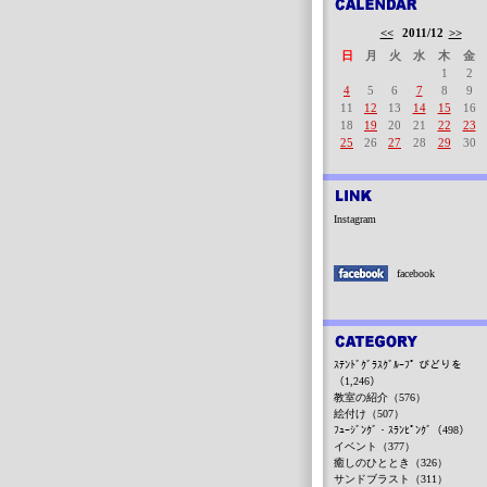
<<
2011/12
>>
日
月
火
水
木
金
1
2
4
5
6
7
8
9
11
12
13
14
15
16
18
19
20
21
22
23
25
26
27
28
29
30
Instagram
facebook
ｽﾃﾝﾄﾞｸﾞﾗｽｸﾞﾙｰﾌﾟ びどりを
（1,246）
教室の紹介（576）
絵付け（507）
ﾌｭｰｼﾞﾝｸﾞ・ｽﾗﾝﾋﾟﾝｸﾞ（498）
イベント（377）
癒しのひととき（326）
サンドブラスト（311）