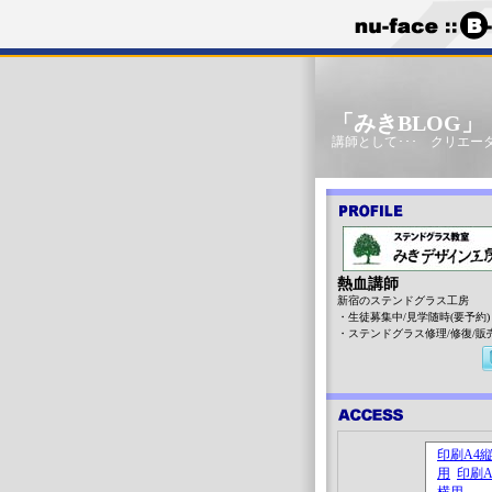
「みきBLOG
講師として･･･ クリエータ
熱血講師
新宿のステンドグラス工房
・生徒募集中/見学随時(要予約)
・ステンドグラス修理/修復/販