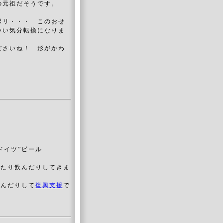
の元祖だそうです。
ボリ・・・ このおせ
いい気分転換になりま
ださいね！ 形がかわ
“ドイツ”ビール
べたり飲んだりしてきま
飲んだりして
復興支援
で