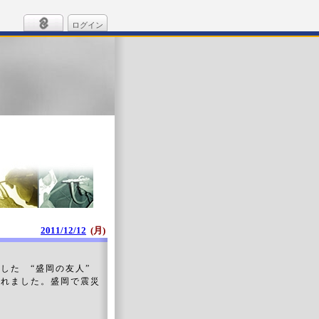
ログイン
2011/12/12
(月)
作した “盛岡の友人”
くれました。盛岡で震災