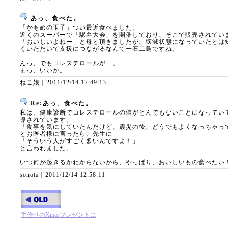
あっ、食べた。
「かもめの玉子」つい最近食べました。
近くのスーパーで「駅弁大会」を開催しており、そこで販売されてい
「おいしいよねー」と母と頂きましたが、壊滅状態になっていたとは
くいただいて支援につながるなんて一石二鳥ですね。
んっ、でもコレステロールが…。
まっ、いいか。
ねこ娘｜
2011/12/14 12:49:13
Re:あっ、食べた。
私は、健康診断でコレステロールの値がとんでもないことになってい
導されています。
「食事を気にしていたんだけど、震災の後、どうでもよくなっちゃって
とお医者様に言ったら、先生に
「そういう人がすごく多いんですよ！」
と言われました。
いつ何が起きるかわからないから、やっぱり、おいしいもの食べたい
sonota｜
2011/12/14 12:58:11
手作りのXmasプレゼントに