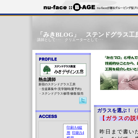
「みきBLOG」 ステンドグラス工
講師として･･･ クリエーターとして･･･
熱血講師
新宿のステンドグラス工房
・生徒募集中/見学随時(要予約)
・ステンドグラス修理/修復/販売
ガラスを選ぶ！（
【ガラスの
昨日まで書い