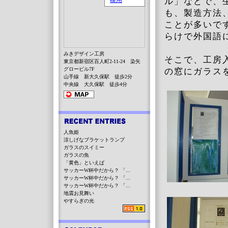
ル」などで、
も、製造方法
ことが多いで
らけで外国語
みきデザイン工房
そこで、工房
東京都新宿区百人町2-11-24 染矢
グロービル7F
の窓にガラス
山手線 新大久保駅 徒歩2分
中央線 大久保駅 徒歩4分
人魚姫
涼しげなブラケットランプ
ガラスのスイミー
ガラスの魚
「黄色」といえば
サッカーW杯中だから？ 「...
サッカーW杯中だから？ 「...
サッカーW杯中だから？ 「...
地震お見舞い
やすらぎの光