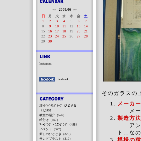
<<
2008/06
>>
日
月
火
水
木
金
土
1
2
3
4
5
6
7
8
9
10
11
12
13
14
15
16
17
18
19
20
21
22
23
24
25
26
27
28
29
30
Instagram
facebook
そのガラスの
メーカ
ｽﾃﾝﾄﾞｸﾞﾗｽｸﾞﾙｰﾌﾟ びどりを
メーカ
（1,245）
教室の紹介（576）
製造方
絵付け（507）
アンテ
ﾌｭｰｼﾞﾝｸﾞ・ｽﾗﾝﾋﾟﾝｸﾞ（498）
イベント（377）
ト…な
癒しのひととき（326）
サンドブラスト（310）
模様の