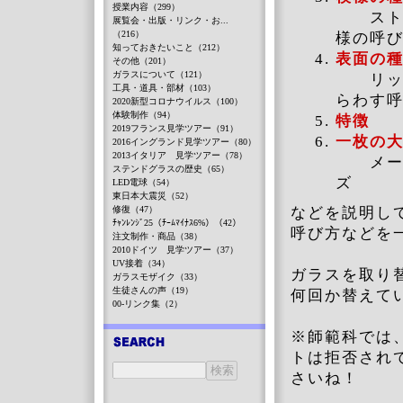
授業内容（299）
ストリ
展覧会・出版・リンク・お...
（216）
様の呼
知っておきたいこと（212）
表面の
その他（201）
ガラスについて（121）
リップ
工具・道具・部材（103）
らわす
2020新型コロナウイルス（100）
体験制作（94）
特徴
2019フランス見学ツアー（91）
一枚の
2016イングランド見学ツアー（80）
2013イタリア 見学ツアー（78）
メーカ
ステンドグラスの歴史（65）
ズ
LED電球（54）
東日本大震災（52）
修復（47）
などを説明し
ﾁｬﾝﾚﾝｼﾞ25（ﾁｰﾑﾏｲﾅｽ6%）（42）
呼び方などを
注文制作・商品（38）
2010ドイツ 見学ツアー（37）
UV接着（34）
ガラスを取り
ガラスモザイク（33）
生徒さんの声（19）
何回か替えて
00-リンク集（2）
※師範科では
トは拒否され
さいね！