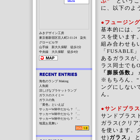
ぶ”
というこ
に、以下のよ
●フュージン
基本的には、
みきデザイン工房
スを使います
東京都新宿区百人町2-11-24 染矢
グロービル7F
組み合わせも
山手線 新大久保駅 徒歩2分
「FUSABL
中央線 大久保駅 徒歩4分
あるガラスが
ラス同士でも
「膨脹係数」
※もちろん、
海色のランプ Making
人魚姫
ングにしない
涼しげなブラケットランプ
ん。
ガラスのスイミー
ガラスの魚
「黄色」といえば
●サンドブラ
サッカーW杯中だから？ 「...
サッカーW杯中だから？ 「...
サンドブラス
サッカーW杯中だから？ 「...
ガラス(クリ
地震お見舞い
を使います。
せ)
ガラス」