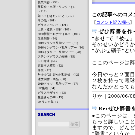
授業内容（299）
展覧会・出版・リンク・お...
（216）
この記事へのコメ
知っておきたいこと（212）
その他（201）
【
コメント記入欄へ
】
ガラスについて（121）
工具・道具・部材（103）
ぜひ辞書を作
2020新型コロナウイルス（100）
“きせ”で『被せ
体験制作（94）
2019フランス見学ツアー（91）
そのせいかどうか
2016イングランド見学ツアー（80）
“かぶせ硝子”と
2013イタリア 見学ツアー（78）
ステンドグラスの歴史（65）
LED電球（54）
ここのページは
東日本大震災（52）
修復（47）
今日やっと２面
ﾁｬﾝﾚﾝｼﾞ25（ﾁｰﾑﾏｲﾅｽ6%）（42）
注文制作・商品（38）
２枚を持って電
2010ドイツ 見学ツアー（37）
なんだかとって
UV接着（34）
ガラスモザイク（33）
りか｜
2008/06/08
生徒さんの声（19）
00-リンク集（2）
Re:ぜひ辞書
●このページは、
もっと詳しいこ
ますので、どん
“辞書”というか