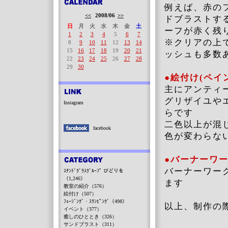
例えば、赤の
<<
2008/06
>>
ドブラストす
日
月
火
水
木
金
土
ーフが赤く残
1
2
3
4
5
6
7
※クリアの上
8
9
10
11
12
13
14
15
16
17
18
19
20
21
ッシュも多数
22
23
24
25
26
27
28
29
30
●絵付け(ペイ
主にアンティ
グリザイユや
Instagram
らです
二色以上が混
facebook
色が変わらな
●バーナーワ
バーナーワー
ｽﾃﾝﾄﾞｸﾞﾗｽｸﾞﾙｰﾌﾟ びどりを
（1,246）
ます
教室の紹介（576）
絵付け（507）
ﾌｭｰｼﾞﾝｸﾞ・ｽﾗﾝﾋﾟﾝｸﾞ（498）
以上、制作の
イベント（377）
癒しのひととき（326）
サンドブラスト（311）