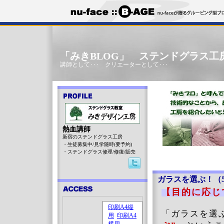
「みきBLOG」 ステンドグラス工
講師として･･･ クリエーターとして･･･
熱血講師
新宿のステンドグラス工房
・生徒募集中/見学随時(要予約)
・ステンドグラス修理/修復/販売
ガラスを選ぶ！（
【目的に応
「ガラスを選