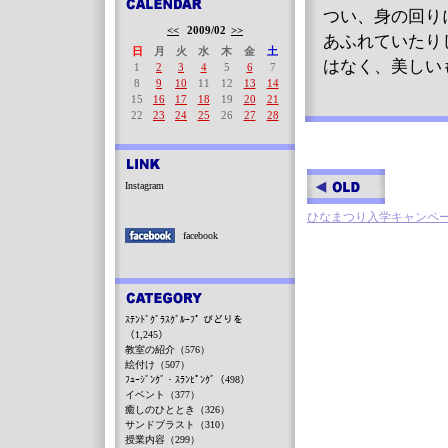
つい、身の回り
<<
2009/02
>>
あふれていたり
日
月
火
水
木
金
土
はなく、美しい
1
2
3
4
5
6
7
8
9
10
11
12
13
14
15
16
17
18
19
20
21
22
23
24
25
26
27
28
Instagram
ひなまつり入学キャンペ
facebook
ｽﾃﾝﾄﾞｸﾞﾗｽｸﾞﾙｰﾌﾟ びどりを
（1,245）
教室の紹介（576）
絵付け（507）
ﾌｭｰｼﾞﾝｸﾞ・ｽﾗﾝﾋﾟﾝｸﾞ（498）
イベント（377）
癒しのひととき（326）
サンドブラスト（310）
授業内容（299）