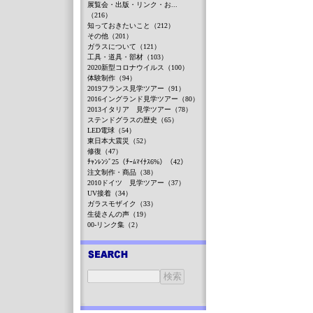
展覧会・出版・リンク・お...
（216）
知っておきたいこと（212）
その他（201）
ガラスについて（121）
工具・道具・部材（103）
2020新型コロナウイルス（100）
体験制作（94）
2019フランス見学ツアー（91）
2016イングランド見学ツアー（80）
2013イタリア 見学ツアー（78）
ステンドグラスの歴史（65）
LED電球（54）
東日本大震災（52）
修復（47）
ﾁｬﾝﾚﾝｼﾞ25（ﾁｰﾑﾏｲﾅｽ6%）（42）
注文制作・商品（38）
2010ドイツ 見学ツアー（37）
UV接着（34）
ガラスモザイク（33）
生徒さんの声（19）
00-リンク集（2）