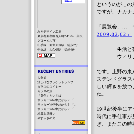
というのがこの
ですが、ナカナ
「展覧会」… 
みきデザイン工房
2009,02,02」
東京都新宿区百人町2-11-24 染矢
グロービル7F
山手線 新大久保駅 徒歩2分
「生活と芸術
中央線 大久保駅 徒歩4分
ウィリアム
です。上野の東
人魚姫
ステンドグラス
涼しげなブラケットランプ
しい輝きを放つ
ガラスのスイミー
ガラスの魚
ね。
「黄色」といえば
サッカーW杯中だから？ 「...
サッカーW杯中だから？ 「...
19世紀後半に
サッカーW杯中だから？ 「...
地震お見舞い
時代に手仕事が
やすらぎの光
ぎ、またこの時