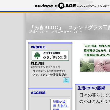
「みきBLOG」 ステンドグラス工
講師として･･･ クリエーターとして･･･
熱血講師
新宿のステンドグラス工房
・生徒募集中/見学随時(要予約)
・ステンドグラス修理/修復/販売
生活の中の芸術
日々の暮らしで
のがほとんどで