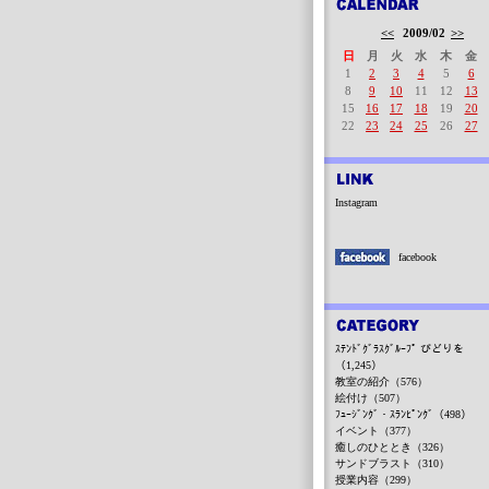
<<
2009/02
>>
日
月
火
水
木
金
1
2
3
4
5
6
8
9
10
11
12
13
15
16
17
18
19
20
22
23
24
25
26
27
Instagram
facebook
ｽﾃﾝﾄﾞｸﾞﾗｽｸﾞﾙｰﾌﾟ びどりを
（1,245）
教室の紹介（576）
絵付け（507）
ﾌｭｰｼﾞﾝｸﾞ・ｽﾗﾝﾋﾟﾝｸﾞ（498）
イベント（377）
癒しのひととき（326）
サンドブラスト（310）
授業内容（299）