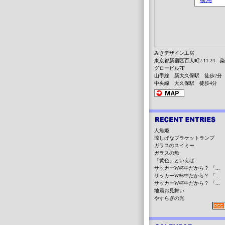
みきデザイン工房
東京都新宿区百人町2-11-24 
グロービル7F
山手線 新大久保駅 徒歩2分
中央線 大久保駅 徒歩4分
人魚姫
涼しげなブラケットランプ
ガラスのスイミー
ガラスの魚
「黄色」といえば
サッカーW杯中だから？ 「...
サッカーW杯中だから？ 「...
サッカーW杯中だから？ 「...
地震お見舞い
やすらぎの光