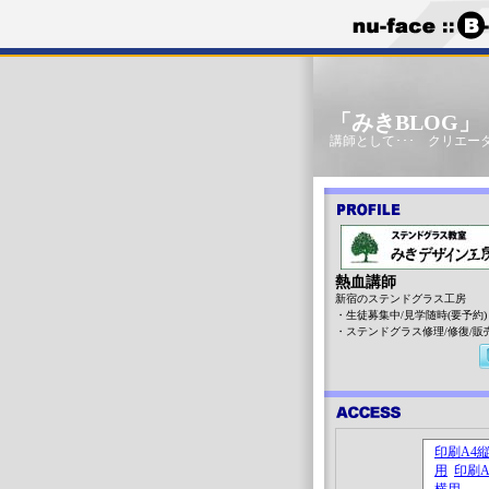
「みきBLOG
講師として･･･ クリエータ
熱血講師
新宿のステンドグラス工房
・生徒募集中/見学随時(要予約)
・ステンドグラス修理/修復/販