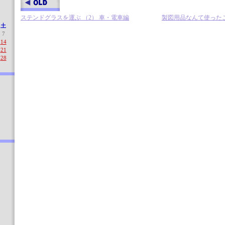
ステンドグラスを運ぶ （2） 車・電車編
製図用品なんて使ったこ
土
7
14
21
28