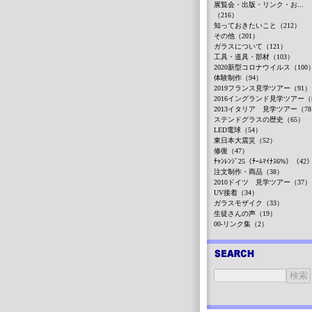
展覧会・出版・リンク・お...
（216）
知っておきたいこと（212）
その他（201）
ガラスについて（121）
工具・道具・部材（103）
2020新型コロナウイルス（100
体験制作（94）
2019フランス見学ツアー（91）
2016イングランド見学ツアー（
2013イタリア 見学ツアー（7
ステンドグラスの歴史（65）
LED電球（54）
東日本大震災（52）
修復（47）
ﾁｬﾝﾚﾝｼﾞ25（ﾁｰﾑﾏｲﾅｽ6%）（42
注文制作・商品（38）
2010ドイツ 見学ツアー（37）
UV接着（34）
ガラスモザイク（33）
生徒さんの声（19）
00-リンク集（2）