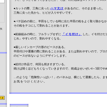
●カットの際、三角に尖った
ハマ欠け
があるのに、そのまま使った。
三角に尖った先から、ヒビが入りやすいです。
●パテ詰めの前に、半田をしている時に出た半田の粒をよく取り除かな
その粒をテコにして割れることがあります。
染矢
●鉛線組みの時に、フルラップせずに
「イモ付け」
した。イモ付けだ
じれ」やすいので、割れやすくなる。
●厳しいインカーブの形のピースがある。
半田付けや運搬の際に割れることがある、または割れやすいので、プロ
のピースが出ないようにデザインします。
●絵付け作品で、何回も焼きすぎている。
焼けば焼くほどもろくなっていきますので、焼成はせいぜい4～5回でや
…のような「危険性いっぱい！」のパネルは、横にして運搬したら、ま
お気をつけください。