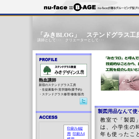
「みきBLOG」 ステンドグラス工
講師として･･･ クリエーターとして･･･
熱血講師
新宿のステンドグラス工房
・生徒募集中/見学随時(要予約)
・ステンドグラス修理/修復/販売
製図用品なんて使
教室で「製図
は、小学生の
年も使ったこ