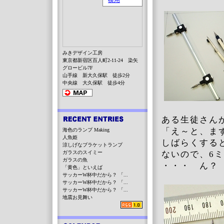
みきデザイン工房
東京都新宿区百人町2-11-24 染矢
グロービル7F
山手線 新大久保駅 徒歩2分
中央線 大久保駅 徒歩4分
ある生徒さん
「え～と、ま
海色のランプ Making
人魚姫
しばらくする
涼しげなブラケットランプ
ガラスのスイミー
ないので、6
ガラスの魚
・・・ ん？
「黄色」といえば
サッカーW杯中だから？ 「...
サッカーW杯中だから？ 「...
サッカーW杯中だから？ 「...
地震お見舞い