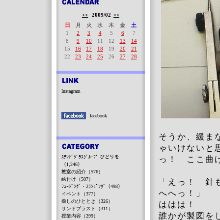
<<
2009/02
>>
日
月
火
水
木
金
土
1
2
3
4
5
6
7
8
9
10
11
12
13
14
15
16
17
18
19
20
21
22
23
24
25
26
27
28
Instagram
facebook
そうか、緩ま
ゃいけないと
ｽﾃﾝﾄﾞｸﾞﾗｽｸﾞﾙｰﾌﾟ びどりを
っ！ ここ曲げ
（1,246）
教室の紹介（576）
絵付け（507）
「えっ！ 針
ﾌｭｰｼﾞﾝｸﾞ・ｽﾗﾝﾋﾟﾝｸﾞ（498）
へへっ！」
イベント（377）
癒しのひととき（326）
ははは！
サンドブラスト（311）
誰かが製図を
授業内容（299）