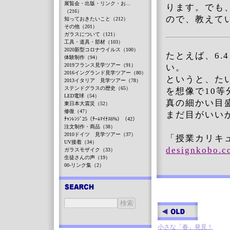
展覧会・出版・リンク・お...
ります。でも
（216）
ので、教えて
知っておきたいこと（212）
その他（201）
ガラスについて（121）
工具・道具・部材（103）
2020新型コロナウイルス（100）
たとえば、6.
体験制作（94）
2019フランス見学ツアー（91）
い。
2016イングランド見学ツアー（80）
というと、た
2013イタリア 見学ツアー（78）
ステンドグラスの歴史（65）
を想像で10
LED電球（54）
真の細かい目
東日本大震災（52）
修復（47）
まだ目がいい
ﾁｬﾝﾚﾝｼﾞ25（ﾁｰﾑﾏｲﾅｽ6%）（42）
注文制作・商品（38）
2010ドイツ 見学ツアー（37）
「授業カリキ
UV接着（34）
designkobo.c
ガラスモザイク（33）
生徒さんの声（19）
00-リンク集（2）
小さな「春」発見！