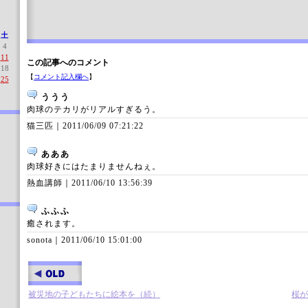
土
4
11
この記事へのコメント
18
【
コメント記入欄へ
】
25
ううう
肉球のテカリがリアルすぎるう。
猫三匹｜
2011/06/09 07:21:22
あああ
肉球好きにはたまりませんねぇ。
熱血講師｜
2011/06/10 13:56:39
ふふふ
癒されます。
sonota｜
2011/06/10 15:01:00
被災地の子どもたちに絵本を（続）
桜が