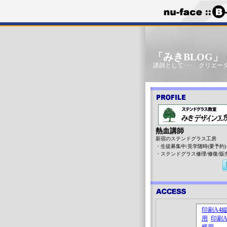
「みきBLOG
講師として･･･ クリエータ
熱血講師
新宿のステンドグラス工房
・生徒募集中/見学随時(要予約)
・ステンドグラス修理/修復/販