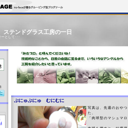
」 ステンドグラス工房の一日
ーとして･･･
売
ぷにゅぷにゅ むにむに
写真は、先週のおやつ
た、
「肉球型のマシュマロ