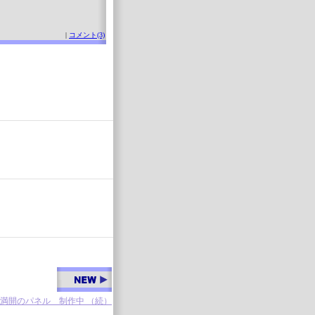
|
コメント(3)
満開のパネル 制作中 （続）