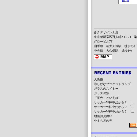
みきデザイン工房
東京都新宿区百人町2-11-24 
グロービル7F
山手線 新大久保駅 徒歩2分
中央線 大久保駅 徒歩4分
人魚姫
涼しげなブラケットランプ
ガラスのスイミー
ガラスの魚
「黄色」といえば
サッカーW杯中だから？ 「...
サッカーW杯中だから？ 「...
サッカーW杯中だから？ 「...
地震お見舞い
やすらぎの光