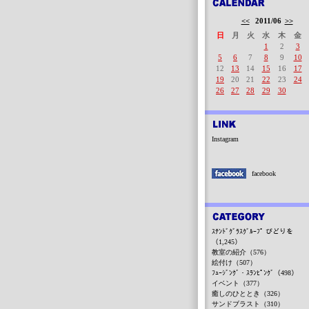
<<
2011/06
>>
日
月
火
水
木
金
1
2
3
5
6
7
8
9
10
12
13
14
15
16
17
19
20
21
22
23
24
26
27
28
29
30
Instagram
facebook
ｽﾃﾝﾄﾞｸﾞﾗｽｸﾞﾙｰﾌﾟ びどりを
（1,245）
教室の紹介（576）
絵付け（507）
ﾌｭｰｼﾞﾝｸﾞ・ｽﾗﾝﾋﾟﾝｸﾞ（498）
イベント（377）
癒しのひととき（326）
サンドブラスト（310）