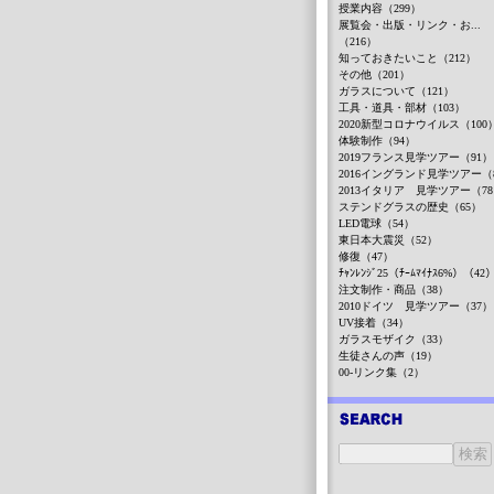
授業内容（299）
展覧会・出版・リンク・お...
（216）
知っておきたいこと（212）
その他（201）
ガラスについて（121）
工具・道具・部材（103）
2020新型コロナウイルス（100
体験制作（94）
2019フランス見学ツアー（91）
2016イングランド見学ツアー（
2013イタリア 見学ツアー（7
ステンドグラスの歴史（65）
LED電球（54）
東日本大震災（52）
修復（47）
ﾁｬﾝﾚﾝｼﾞ25（ﾁｰﾑﾏｲﾅｽ6%）（42
注文制作・商品（38）
2010ドイツ 見学ツアー（37）
UV接着（34）
ガラスモザイク（33）
生徒さんの声（19）
00-リンク集（2）