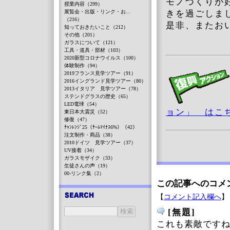
モノづくりが
授業内容（299）
展覧会・出版・リンク・お...
きを過ごしま
（216）
是非、またお
知っておきたいこと（212）
その他（201）
ガラスについて（121）
工具・道具・部材（103）
2020新型コロナウイルス（100）
体験制作（94）
2019フランス見学ツアー（91）
2016イングランド見学ツアー（80）
2013イタリア 見学ツアー（78）
ステンドグラスの歴史（65）
LED電球（54）
ョン」 はこ
東日本大震災（52）
修復（47）
ﾁｬﾝﾚﾝｼﾞ25（ﾁｰﾑﾏｲﾅｽ6%）（42）
注文制作・商品（38）
2010ドイツ 見学ツアー（37）
UV接着（34）
ガラスモザイク（33）
生徒さんの声（19）
00-リンク集（2）
この記事へのコメ
【
コメント記入欄へ
】
[無題]
これも素敵です