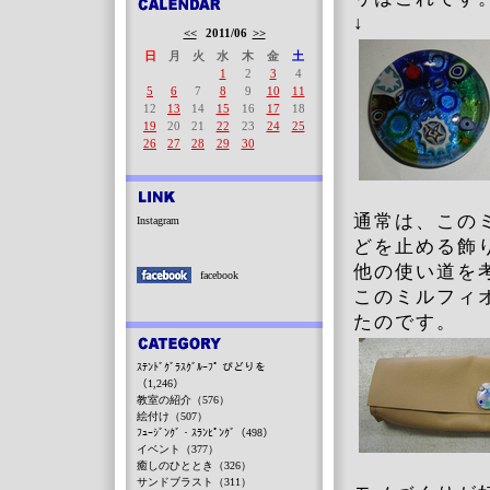
↓
<<
2011/06
>>
日
月
火
水
木
金
土
1
2
3
4
5
6
7
8
9
10
11
12
13
14
15
16
17
18
19
20
21
22
23
24
25
26
27
28
29
30
通常は、この
Instagram
どを止める飾
他の使い道を
facebook
このミルフィ
たのです。
ｽﾃﾝﾄﾞｸﾞﾗｽｸﾞﾙｰﾌﾟ びどりを
（1,246）
教室の紹介（576）
絵付け（507）
ﾌｭｰｼﾞﾝｸﾞ・ｽﾗﾝﾋﾟﾝｸﾞ（498）
イベント（377）
癒しのひととき（326）
サンドブラスト（311）