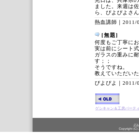
先日は、兵庫県
ました。来週は
ら、ぴよぴよさ
熱血講師｜
2011/
[無題]
何度もご丁寧に
実は前にシート
ガラスの重みに
す；；
そうですね。
教えていただい
ぴよぴよ｜
2011/
ゲシキャン＆工房パーテ
グル
Copyright (C)