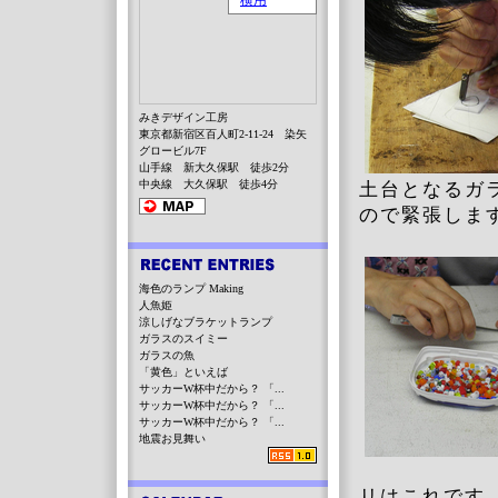
みきデザイン工房
東京都新宿区百人町2-11-24 染矢
グロービル7F
山手線 新大久保駅 徒歩2分
中央線 大久保駅 徒歩4分
土台となるガ
ので緊張しま
海色のランプ Making
人魚姫
涼しげなブラケットランプ
ガラスのスイミー
ガラスの魚
「黄色」といえば
サッカーW杯中だから？ 「...
サッカーW杯中だから？ 「...
サッカーW杯中だから？ 「...
地震お見舞い
リはこれです