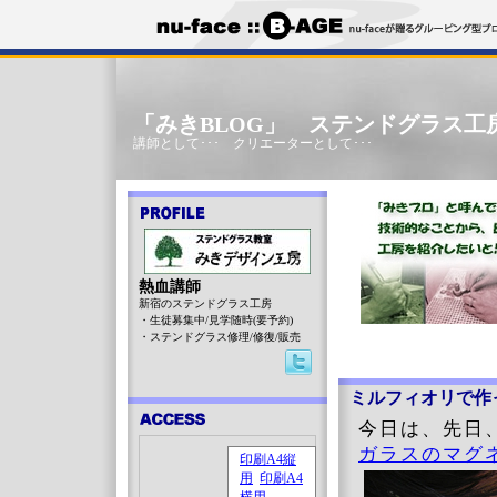
「みきBLOG」 ステンドグラス工
講師として･･･ クリエーターとして･･･
熱血講師
新宿のステンドグラス工房
・生徒募集中/見学随時(要予約)
・ステンドグラス修理/修復/販売
ミルフィオリで作
今日は、先日
ガラスのマグ