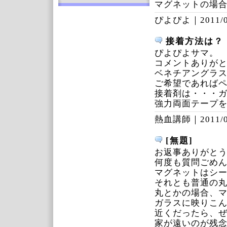
マグネットの場
ぴよぴよ｜
2011/
接着方法は？
ぴよぴよサマ。
コメントありが
ベネチアングラ
ご希望であれば
接着剤は・・・
強力両面テープ
熱血講師｜
2011/
[無題]
お返事ありがと
何度も質問ごめ
マグネットはシ
それとも普通の
丸とかの場合、
ガラスに映りこ
近くだったら、
家が遠いのが残念で