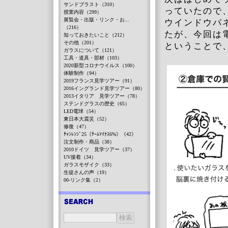
サンドブラスト（310）
っていたので
授業内容（299）
展覧会・出版・リンク・お...
ウインドウパ
（216）
たが、今回は
知っておきたいこと（212）
その他（201）
ということで
ガラスについて（121）
工具・道具・部材（103）
2020新型コロナウイルス（100）
体験制作（94）
2019フランス見学ツアー（91）
2016イングランド見学ツアー（80）
2013イタリア 見学ツアー（78）
ステンドグラスの歴史（65）
LED電球（54）
東日本大震災（52）
修復（47）
ﾁｬﾝﾚﾝｼﾞ25（ﾁｰﾑﾏｲﾅｽ6%）（42）
注文制作・商品（38）
2010ドイツ 見学ツアー（37）
UV接着（34）
ガラスモザイク（33）
生徒さんの声（19）
00-リンク集（2）