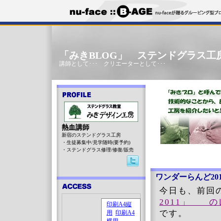
「みきBLOG」 ステンドグラス工
講師として･･･ クリエーターとして･･･
熱血講師
新宿のステンドグラス工房
・生徒募集中/見学随時(要予約)
・ステンドグラス修理/修復/販売
ワンダーらんど201
今日も、前
2011」 の
です。