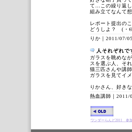
て…この繰り返
組み立てなんて
レポート提出の
どうしよ？ (・Θ・
りか｜
2011/07/05
人それぞれで
ガラスを眺めな
スを選ぶ人、そ
猫三匹さんや講
ガラスを見てイ
りかさん、好き
熱血講師｜
2011/
ワンダーらんど2011 参加