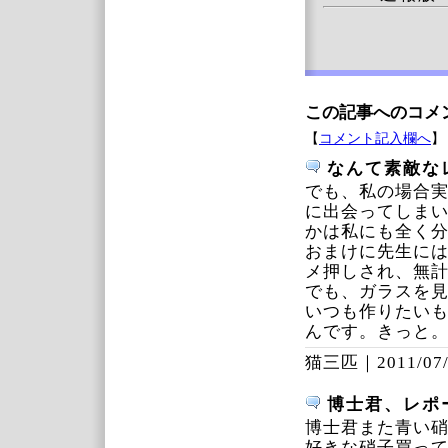
この記事へのコメ
【
コメント記入欄へ
】
なんて素敵な
でも、私の場合
に出会ってしま
かは私にも全く
おまけに先生に
メ押しされ、無
でも、ガラスを見
いつも作りたい
んです。きっと
猫三匹｜
2011/07
博士君、レポ
博士君また青い硝
好きな硝子買っ