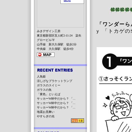
「ワンダーら
ｙ 「トカゲ
みきデザイン工房
東京都新宿区百人町2-11-24 染矢
グロービル7F
山手線 新大久保駅 徒歩2分
中央線 大久保駅 徒歩4分
人魚姫
涼しげなブラケットランプ
ガラスのスイミー
ガラスの魚
「黄色」といえば
サッカーW杯中だから？ 「...
サッカーW杯中だから？ 「...
サッカーW杯中だから？ 「...
地震お見舞い
やすらぎの光