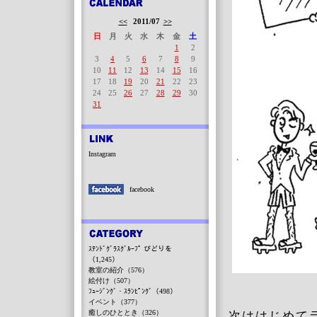
<<
2011/07
>>
日
月
火
水
木
金
土
1
2
3
4
5
6
7
8
9
10
11
12
13
14
15
16
17
18
19
20
21
22
23
24
25
26
27
28
29
30
31
Instagram
facebook
ｽﾃﾝﾄﾞｸﾞﾗｽｸﾞﾙｰﾌﾟ びどりを
（1,245）
教室の紹介（576）
絵付け（507）
ﾌｭｰｼﾞﾝｸﾞ・ｽﾗﾝﾋﾟﾝｸﾞ（498）
イベント（377）
癒しのひととき（326）
次ははじめて