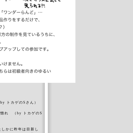
トカゲのSさん）
（by トカゲのS
たしかに昨年は目新し