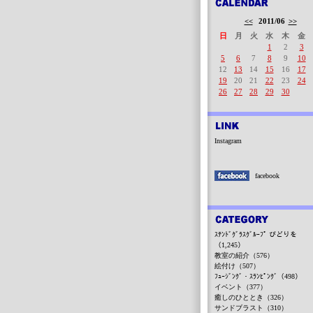
<<
2011/06
>>
日
月
火
水
木
金
1
2
3
5
6
7
8
9
10
12
13
14
15
16
17
19
20
21
22
23
24
26
27
28
29
30
Instagram
facebook
ｽﾃﾝﾄﾞｸﾞﾗｽｸﾞﾙｰﾌﾟ びどりを
（1,245）
教室の紹介（576）
絵付け（507）
ﾌｭｰｼﾞﾝｸﾞ・ｽﾗﾝﾋﾟﾝｸﾞ（498）
イベント（377）
癒しのひととき（326）
サンドブラスト（310）