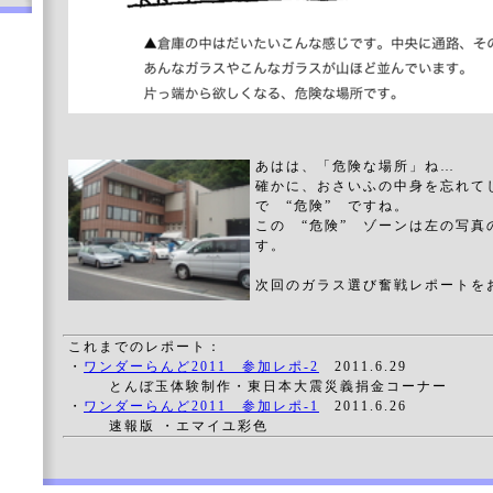
あはは、「危険な場所」ね…
確かに、おさいふの中身を忘れて
で “危険” ですね。
この “危険” ゾーンは左の写真
す。
次回のガラス選び奮戦レポートを
これまでのレポート：
・
ワンダーらんど2011 参加レポ-2
2011.6.29
とんぼ玉体験制作・東日本大震災義捐金コーナー
・
ワンダーらんど2011 参加レポ-1
2011.6.26
速報版 ・エマイユ彩色