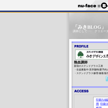
「みきBLOG
講師として･･･ クリエータ
熱血講師
新宿のステンドグラス工房
・生徒募集中/見学随時(要予約)
・ステンドグラス修理/修復/販