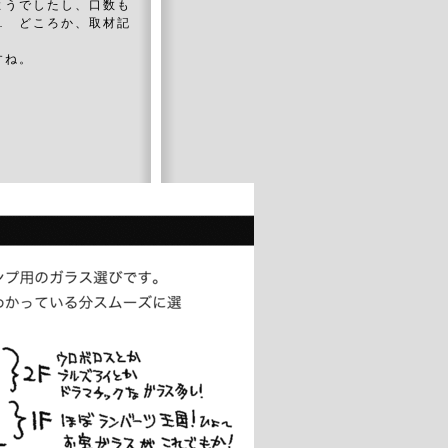
ようでしたし、口数も
… どころか、取材記
すね。