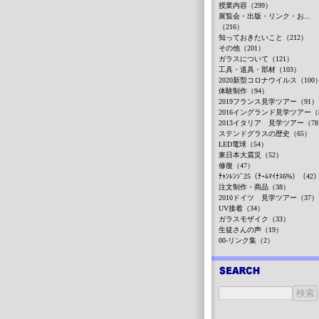
授業内容（299）
展覧会・出版・リンク・お...
（216）
知っておきたいこと（212）
その他（201）
ガラスについて（121）
工具・道具・部材（103）
2020新型コロナウイルス（100
体験制作（94）
2019フランス見学ツアー（91）
2016イングランド見学ツアー（
2013イタリア 見学ツアー（7
ステンドグラスの歴史（65）
LED電球（54）
東日本大震災（52）
修復（47）
ﾁｬﾝﾚﾝｼﾞ25（ﾁｰﾑﾏｲﾅｽ6%）（42
注文制作・商品（38）
2010ドイツ 見学ツアー（37）
UV接着（34）
ガラスモザイク（33）
生徒さんの声（19）
00-リンク集（2）