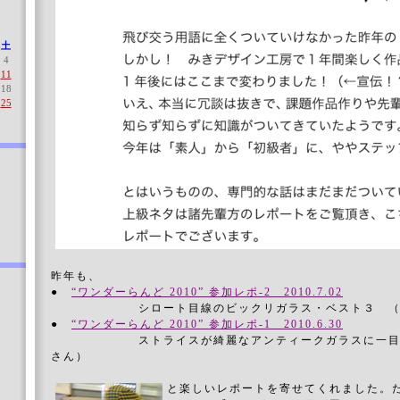
土
4
11
18
25
昨年も、
●
“ワンダーらんど 2010” 参加レポ-2 2010.7.02
シロート目線のビックリガラス・ベスト３ （by 
●
“ワンダーらんど 2010” 参加レポ-1 2010.6.30
ストライスが綺麗なアンティークガラスに一目惚れ 
さん）
と楽しいレポートを寄せてくれました。