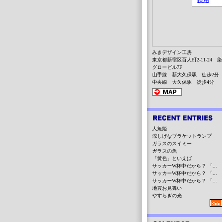
みきデザイン工房
東京都新宿区百人町2-11-24 
グロービル7F
山手線 新大久保駅 徒歩2分
中央線 大久保駅 徒歩4分
人魚姫
涼しげなブラケットランプ
ガラスのスイミー
ガラスの魚
「黄色」といえば
サッカーW杯中だから？ 「...
サッカーW杯中だから？ 「...
サッカーW杯中だから？ 「...
地震お見舞い
やすらぎの光