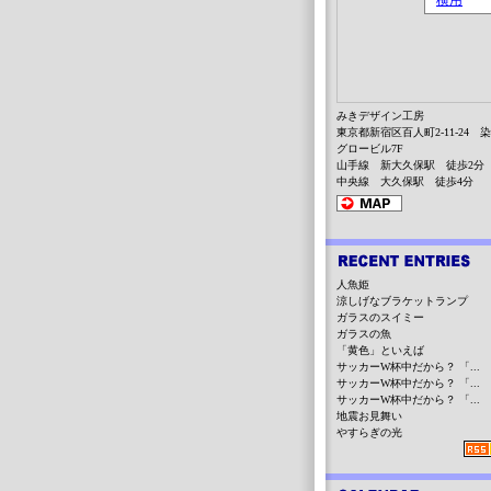
みきデザイン工房
東京都新宿区百人町2-11-24 
グロービル7F
山手線 新大久保駅 徒歩2分
中央線 大久保駅 徒歩4分
人魚姫
涼しげなブラケットランプ
ガラスのスイミー
ガラスの魚
「黄色」といえば
サッカーW杯中だから？ 「...
サッカーW杯中だから？ 「...
サッカーW杯中だから？ 「...
地震お見舞い
やすらぎの光