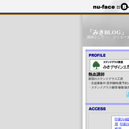
「みきBLOG
講師として･･･ クリエータ
熱血講師
新宿のステンドグラス工房
・生徒募集中/見学随時(要予約)
・ステンドグラス修理/修復/販