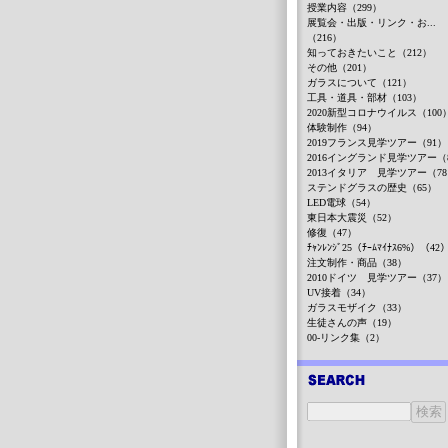
授業内容（299）
展覧会・出版・リンク・お...
（216）
知っておきたいこと（212）
その他（201）
ガラスについて（121）
工具・道具・部材（103）
2020新型コロナウイルス（100
体験制作（94）
2019フランス見学ツアー（91）
2016イングランド見学ツアー（
2013イタリア 見学ツアー（7
ステンドグラスの歴史（65）
LED電球（54）
東日本大震災（52）
修復（47）
ﾁｬﾝﾚﾝｼﾞ25（ﾁｰﾑﾏｲﾅｽ6%）（42
注文制作・商品（38）
2010ドイツ 見学ツアー（37）
UV接着（34）
ガラスモザイク（33）
生徒さんの声（19）
00-リンク集（2）