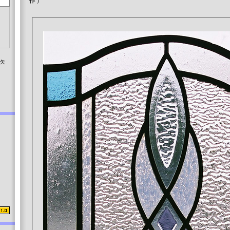
作）
染矢