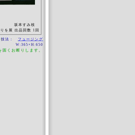
坂本すみ枝
りを展 出品回数 1回
作技法：
フュージング
W:365×H:650
を固くお断りします。