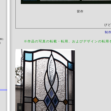
習作
びど
）
制
80）
※作品の写真の転載・転用、およびデザインの転用
8）
）