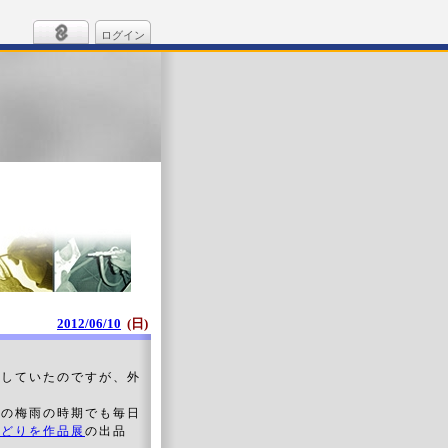
ログイン
2012/06/10
(日)
をしていたのですが、外
らの梅雨の時期でも毎日
回びどりを作品展
の出品