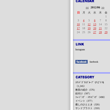
<<
2012/06
>>
日
月
火
水
木
金
1
3
4
5
6
7
8
10
11
12
13
14
15
17
18
19
20
21
22
24
25
26
27
28
29
Instagram
facebook
ｽﾃﾝﾄﾞｸﾞﾗｽｸﾞﾙｰﾌﾟ びどりを
（1,245）
教室の紹介（576）
絵付け（507）
ﾌｭｰｼﾞﾝｸﾞ・ｽﾗﾝﾋﾟﾝｸﾞ（498）
イベント（377）
癒しのひととき（326）
サンドブラスト（310）