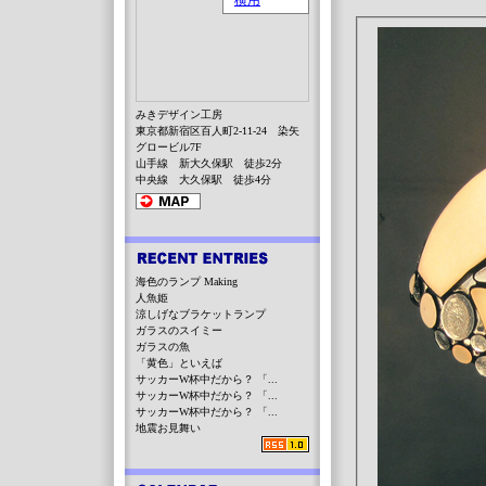
みきデザイン工房
東京都新宿区百人町2-11-24 染矢
グロービル7F
山手線 新大久保駅 徒歩2分
中央線 大久保駅 徒歩4分
海色のランプ Making
人魚姫
涼しげなブラケットランプ
ガラスのスイミー
ガラスの魚
「黄色」といえば
サッカーW杯中だから？ 「...
サッカーW杯中だから？ 「...
サッカーW杯中だから？ 「...
地震お見舞い