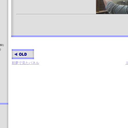
）
80）
8）
初夢で見たパネル
）