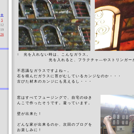
土
5
12
19
26
↑ 光を入れない時は、こんなガラス。
光を入れると、フラクチャ―やストリンガー
不思議なガラスですよね～。
石を積んだガラスに苔がむしているカンジなのか・・・
古びた材木のカンジにも見えるし・・・
窓はすべてフュージングで、自宅のゆき
んこで作ったそうです。凝っています。
壁が出来た！
どんな家が出来るのか、次回のブログを
お楽しみに！