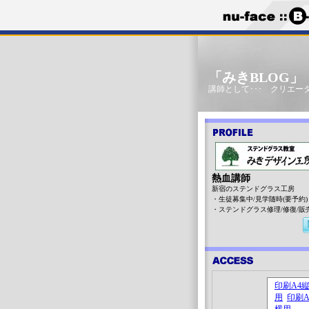
「みきBLOG
講師として･･･ クリエータ
熱血講師
新宿のステンドグラス工房
・生徒募集中/見学随時(要予約)
・ステンドグラス修理/修復/販