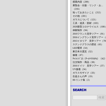
授業内容（299）
展覧会・出版・リンク・お...
（216）
知っておきたいこと（212）
その他（201）
ガラスについて（121）
工具・道具・部材（103）
2020新型コロナウイルス（100
体験制作（94）
2019フランス見学ツアー（91）
2016イングランド見学ツアー（
2013イタリア 見学ツアー（7
ステンドグラスの歴史（65）
LED電球（54）
東日本大震災（52）
修復（47）
ﾁｬﾝﾚﾝｼﾞ25（ﾁｰﾑﾏｲﾅｽ6%）（42
注文制作・商品（38）
2010ドイツ 見学ツアー（37）
UV接着（34）
ガラスモザイク（33）
生徒さんの声（19）
00-リンク集（2）