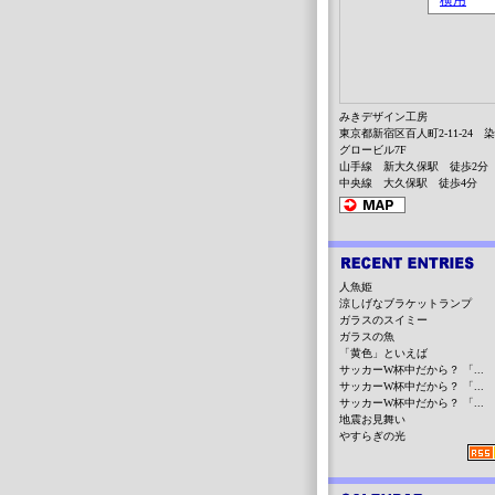
みきデザイン工房
東京都新宿区百人町2-11-24 
グロービル7F
山手線 新大久保駅 徒歩2分
中央線 大久保駅 徒歩4分
人魚姫
涼しげなブラケットランプ
ガラスのスイミー
ガラスの魚
「黄色」といえば
サッカーW杯中だから？ 「...
サッカーW杯中だから？ 「...
サッカーW杯中だから？ 「...
地震お見舞い
やすらぎの光