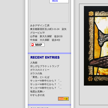
みきデザイン工房
東京都新宿区百人町2-11-24 染矢
グロービル7F
山手線 新大久保駅 徒歩2分
中央線 大久保駅 徒歩4分
人魚姫
涼しげなブラケットランプ
ガラスのスイミー
ガラスの魚
「黄色」といえば
サッカーW杯中だから？ 「...
サッカーW杯中だから？ 「...
サッカーW杯中だから？ 「...
地震お見舞い
やすらぎの光