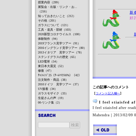
授業内容（299）
展覧会・出版・リンク・お...
（216）
新
知っておきたいこと（212）
好
その他（201）
ガラスについて（121）
工具・道具・部材（103）
2020新型コロナウイルス（100）
体験制作（94）
2019フランス見学ツアー（91）
2016イングランド見学ツアー（80）
2013イタリア 見学ツアー（78）
ステンドグラスの歴史（65）
LED電球（54）
東日本大震災（52）
修復（47）
ﾁｬﾝﾚﾝｼﾞ25（ﾁｰﾑﾏｲﾅｽ6%）（42）
注文制作・商品（38）
2010ドイツ 見学ツアー（37）
この記事へのコメント
UV接着（34）
ガラスモザイク（33）
【
コメント記入欄へ
】
生徒さんの声（19）
I feel stiaisfed a
00-リンク集（2）
I feel stiaisfed after read
Mahendra｜
2013/02/09 