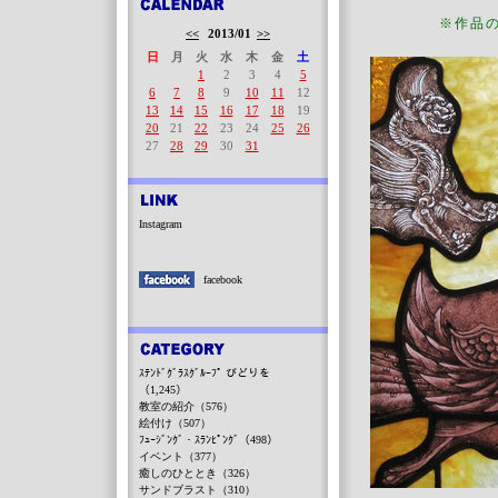
※作品
<<
2013/01
>>
日
月
火
水
木
金
土
1
2
3
4
5
6
7
8
9
10
11
12
13
14
15
16
17
18
19
20
21
22
23
24
25
26
27
28
29
30
31
Instagram
facebook
ｽﾃﾝﾄﾞｸﾞﾗｽｸﾞﾙｰﾌﾟ びどりを
（1,245）
教室の紹介（576）
絵付け（507）
ﾌｭｰｼﾞﾝｸﾞ・ｽﾗﾝﾋﾟﾝｸﾞ（498）
イベント（377）
癒しのひととき（326）
サンドブラスト（310）