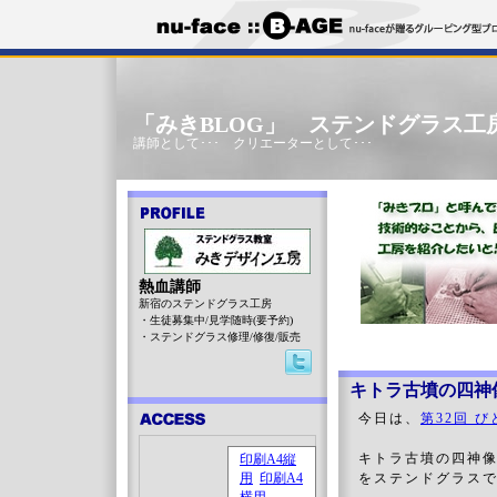
「みきBLOG」 ステンドグラス工
講師として･･･ クリエーターとして･･･
熱血講師
新宿のステンドグラス工房
・生徒募集中/見学随時(要予約)
・ステンドグラス修理/修復/販売
キトラ古墳の四神
今日は、
第32回 
キトラ古墳の四神
をステンドグラス