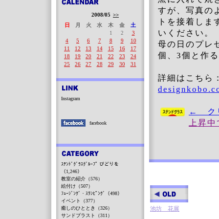
すが、写真の
2008/05
>>
トを接着しま
日
月
火
水
木
金
土
いください。
1
2
3
4
5
6
7
8
9
10
母の日のプレ
11
12
13
14
15
16
17
個、3個と作
18
19
20
21
22
23
24
25
26
27
28
29
30
31
詳細はこちら
designkobo.c
Instagram
← 
上昇
facebook
ｽﾃﾝﾄﾞｸﾞﾗｽｸﾞﾙｰﾌﾟ びどりを
（1,246）
教室の紹介（576）
絵付け（507）
ﾌｭｰｼﾞﾝｸﾞ・ｽﾗﾝﾋﾟﾝｸﾞ（498）
イベント（377）
癒しのひととき（326）
池坊 花展
サンドブラスト（311）