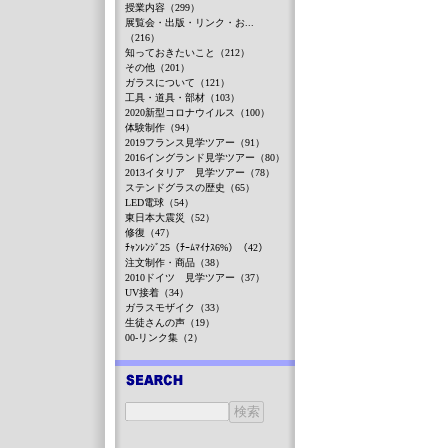
授業内容（299）
展覧会・出版・リンク・お...
（216）
知っておきたいこと（212）
その他（201）
ガラスについて（121）
工具・道具・部材（103）
2020新型コロナウイルス（100）
体験制作（94）
2019フランス見学ツアー（91）
2016イングランド見学ツアー（80）
2013イタリア 見学ツアー（78）
ステンドグラスの歴史（65）
LED電球（54）
東日本大震災（52）
修復（47）
ﾁｬﾝﾚﾝｼﾞ25（ﾁｰﾑﾏｲﾅｽ6%）（42）
注文制作・商品（38）
2010ドイツ 見学ツアー（37）
UV接着（34）
ガラスモザイク（33）
生徒さんの声（19）
00-リンク集（2）