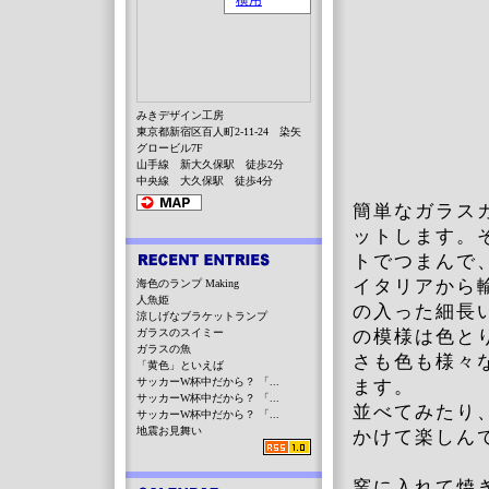
みきデザイン工房
東京都新宿区百人町2-11-24 染矢
グロービル7F
山手線 新大久保駅 徒歩2分
中央線 大久保駅 徒歩4分
簡単なガラス
ットします。
トでつまんで
イタリアから
海色のランプ Making
人魚姫
の入った細長
涼しげなブラケットランプ
ガラスのスイミー
の模様は色と
ガラスの魚
さも色も様々
「黄色」といえば
サッカーW杯中だから？ 「...
ます。
サッカーW杯中だから？ 「...
並べてみたり
サッカーW杯中だから？ 「...
地震お見舞い
かけて楽しん
窯に入れて焼