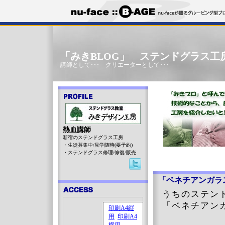
「みきBLOG」 ステンドグラス工
講師として･･･ クリエーターとして･･･
熱血講師
新宿のステンドグラス工房
・生徒募集中/見学随時(要予約)
・ステンドグラス修理/修復/販売
「ベネチアンガラ
うちのステン
「ベネチアン