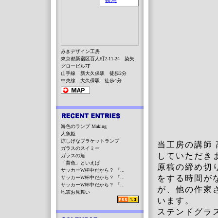
みきデザイン工房
東京都新宿区百人町2-11-24 染矢
グロービル7F
山手線 新大久保駅 徒歩2分
中央線 大久保駅 徒歩4分
海色のランプ Making
人魚姫
涼しげなブラケットランプ
当工房の講師
ガラスのスイミー
していただき
ガラスの魚
「黄色」といえば
原稿の締め切
サッカーW杯中だから？ 「...
をする時間が
サッカーW杯中だから？ 「...
サッカーW杯中だから？ 「...
が、他の作家
地震お見舞い
います。
ステンドグラ