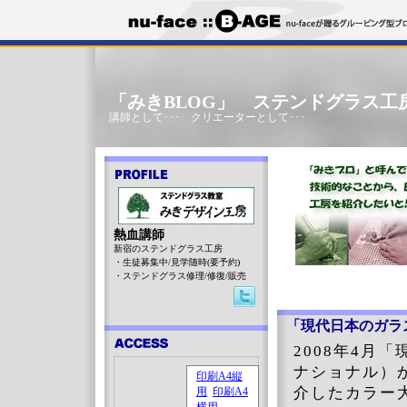
「みきBLOG」 ステンドグラス工
講師として･･･ クリエーターとして･･･
熱血講師
新宿のステンドグラス工房
・生徒募集中/見学随時(要予約)
・ステンドグラス修理/修復/販売
「現代日本のガラ
2008年4月「
ナショナル）
介したカラー