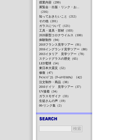
授業内容（299）
展覧会・出版・リンク・お...
（216）
知っておきたいこと（212）
その他（201）
ガラスについて（121）
工具・道具・部材（103）
2020新型コロナウイルス（100）
体験制作（94）
2019フランス見学ツアー（91）
2016イングランド見学ツアー（80）
2013イタリア 見学ツアー（78）
ステンドグラスの歴史（65）
LED電球（54）
東日本大震災（52）
修復（47）
ﾁｬﾝﾚﾝｼﾞ25（ﾁｰﾑﾏｲﾅｽ6%）（42）
注文制作・商品（38）
2010ドイツ 見学ツアー（37）
UV接着（34）
ガラスモザイク（33）
生徒さんの声（19）
00-リンク集（2）