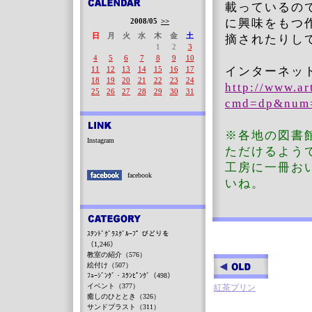
載っているの
2008/05
>>
に興味をもつ
日
月
火
水
木
金
土
摘されたりし
1
2
3
4
5
6
7
8
9
10
11
12
13
14
15
16
17
インターネッ
18
19
20
21
22
23
24
http://www.ar
25
26
27
28
29
30
31
cmd=dp&num=
※各地の図書
Instagram
ただけるよう
工房に一冊お
facebook
いね。
ｽﾃﾝﾄﾞｸﾞﾗｽｸﾞﾙｰﾌﾟ びどりを
（1,246）
教室の紹介（576）
絵付け（507）
ﾌｭｰｼﾞﾝｸﾞ・ｽﾗﾝﾋﾟﾝｸﾞ（498）
イベント（377）
紅茶プリン
癒しのひととき（326）
サンドブラスト（311）