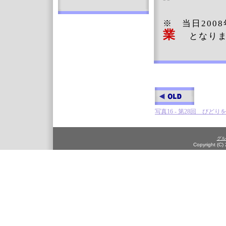
※ 当日200
業
となり
写真16 - 第28回 びどり
グル
Copyright (C)