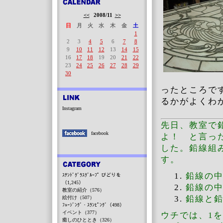
<<
2008/11
>>
日
月
火
水
木
金
土
1
2
3
4
5
6
7
8
9
10
11
12
13
14
15
16
17
18
19
20
21
22
23
24
25
26
27
28
29
30
ったところで
るかがよくわ
Instagram
先日、教室で
facebook
よ！ と言っ
した。鉛線組
す。
鉛線の
ｽﾃﾝﾄﾞｸﾞﾗｽｸﾞﾙｰﾌﾟ びどりを
（1,245）
鉛線の
教室の紹介（576）
鉛線と
絵付け（507）
ﾌｭｰｼﾞﾝｸﾞ・ｽﾗﾝﾋﾟﾝｸﾞ（498）
イベント（377）
ウチでは、1
癒しのひととき（326）