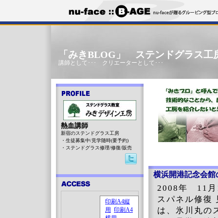
「みきBLOG」 ステンドグラス工
講師として･･･ クリエーターとして･･･
熱血講師
新宿のステンドグラス工房
・生徒募集中/見学随時(要予約)
・ステンドグラス修理/修復/販売
横浜開港記念会館
2008年 1
スパネル修復
は、氷川丸の