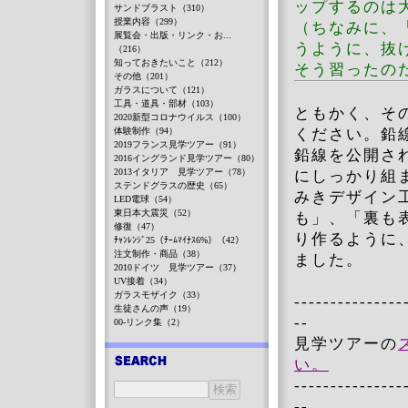
ップするのは
サンドブラスト（310）
授業内容（299）
（ちなみに、
展覧会・出版・リンク・お...
うように、抜
（216）
知っておきたいこと（212）
そう習ったの
その他（201）
ガラスについて（121）
工具・道具・部材（103）
ともかく、そ
2020新型コロナウイルス（100）
体験制作（94）
ください。鉛
2019フランス見学ツアー（91）
鉛線を公開さ
2016イングランド見学ツアー（80）
2013イタリア 見学ツアー（78）
にしっかり組
ステンドグラスの歴史（65）
みきデザイン
LED電球（54）
東日本大震災（52）
も」、「裏も
修復（47）
り作るように
ﾁｬﾝﾚﾝｼﾞ25（ﾁｰﾑﾏｲﾅｽ6%）（42）
注文制作・商品（38）
ました。
2010ドイツ 見学ツアー（37）
UV接着（34）
ガラスモザイク（33）
---------------
生徒さんの声（19）
--
00-リンク集（2）
見学ツアーの
い。
---------------
--