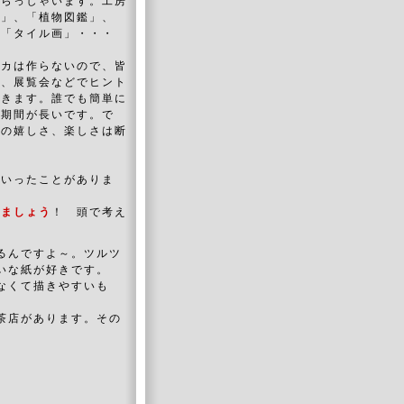
いらっしゃいます。工房
画」、「植物図鑑」、
、「タイル画」・・・
リカは作らないので、皆
ト、展覧会などでヒント
いきます。誰でも簡単に
の期間が長いです。で
時の嬉しさ、楽しさは断
といったことがありま
みましょう
！ 頭で考え
るんですよ～。ツルツ
いな紙が好きです。
なくて描きやすいも
茶店があります。その