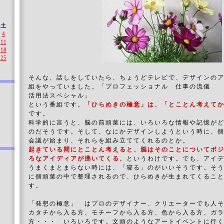
土
4
11
18
25
そんな、話しをしていたら、ちょうどテレビで、デザインの
組をやっていました。「プロフェッショナル 仕事の流儀 
活用法スペシャル」
という番組です。
「ひらめきの極意」は、「とことん考えて
です。
科学的に言うと、脳の前頭葉には、いろいろな情報や記憶が
のだそうです。そして、なにかデザインしようという時に、
会議が始まり、それらを組み立ててくれるのとか。
起きている間にとことん考えると、脳はそのことについてポ
ろなアイディアが沸いてくる
。というわけです。でも、アイ
うまくまとまらない時には、「寝る」のがいいそうです。そ
に側頭葉の中で整理されるので、ひらめきが生まれてくるこ
す。
「発想の極意」 はプロのデザイナー、クリエーターでも人
カタチから入る方、モチーフから入る方、色から入る方、ガ
方・・・ いろいろです。文頭のようなアートイベントに行