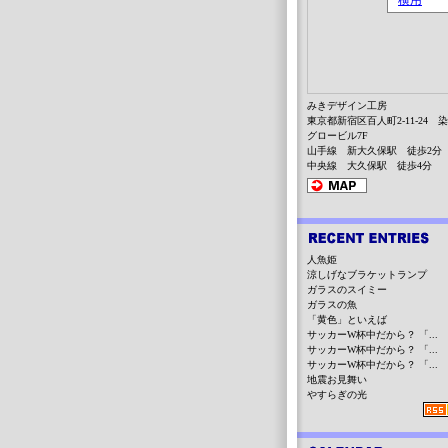
みきデザイン工房
東京都新宿区百人町2-11-24 
グロービル7F
山手線 新大久保駅 徒歩2分
中央線 大久保駅 徒歩4分
人魚姫
涼しげなブラケットランプ
ガラスのスイミー
ガラスの魚
「黄色」といえば
サッカーW杯中だから？ 「...
サッカーW杯中だから？ 「...
サッカーW杯中だから？ 「...
地震お見舞い
やすらぎの光