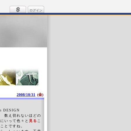
ログイン
2008/10/31
(金)
 DESIGN
・ 数え切れないほどの
ろにいって色々と
見る
こ
いことですね。