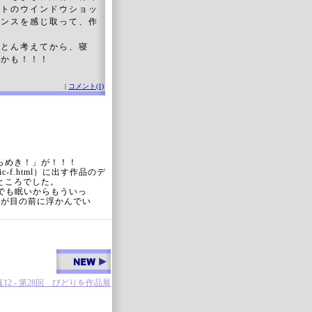
ートのウインドウショッ
センスを感じ取って、作
ことん考えてから、寝
るかも！！！
|
コメント(1)
らめき！」が！！！
opic-f.html）に出す作品のデ
ところでした。
でも眠いからもういっ
案が目の前に浮かんでい
12 - 第28回 びどりを作品展