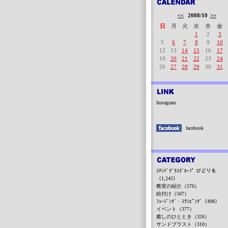
<<
2008/10
>>
日
月
火
水
木
金
1
2
3
5
6
7
8
9
10
12
13
14
15
16
17
19
20
21
22
23
24
26
27
28
29
30
31
Instagram
facebook
ｽﾃﾝﾄﾞｸﾞﾗｽｸﾞﾙｰﾌﾟ びどりを
（1,245）
教室の紹介（576）
絵付け（507）
ﾌｭｰｼﾞﾝｸﾞ・ｽﾗﾝﾋﾟﾝｸﾞ（498）
イベント（377）
癒しのひととき（326）
サンドブラスト（310）