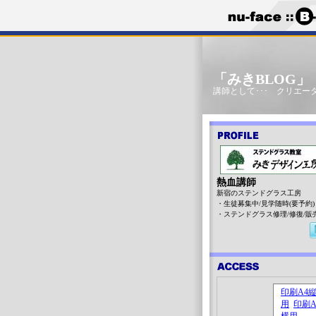
「みきBLOG
講師として･･･ クリエータ
熱血講師
新宿のステンドグラス工房
・生徒募集中/見学随時(要予約)
・ステンドグラス修理/修復/販