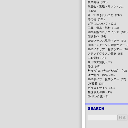
授業内容（299）
展覧会・出版・リンク・お...
（216）
知っておきたいこと（212）
その他（201）
ガラスについて（121）
工具・道具・部材（103）
2020新型コロナウイルス（100
体験制作（94）
2019フランス見学ツアー（91）
2016イングランド見学ツアー（
2013イタリア 見学ツアー（7
ステンドグラスの歴史（65）
LED電球（54）
東日本大震災（52）
修復（47）
ﾁｬﾝﾚﾝｼﾞ25（ﾁｰﾑﾏｲﾅｽ6%）（42
注文制作・商品（38）
2010ドイツ 見学ツアー（37）
UV接着（34）
ガラスモザイク（33）
生徒さんの声（19）
00-リンク集（2）