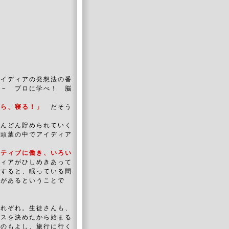
アイディアの発想法の番
－ プロに学べ！ 脳
から、寝る！」
だそう
どんどん貯められていく
側頭葉の中でアイディア
ジティブに働き、いろい
ディアがひしめきあって
うすると、眠っている間
とがあるということで
それぞれ。生徒さんも、
ラスを決めたから始まる
くのもよし、旅行に行く