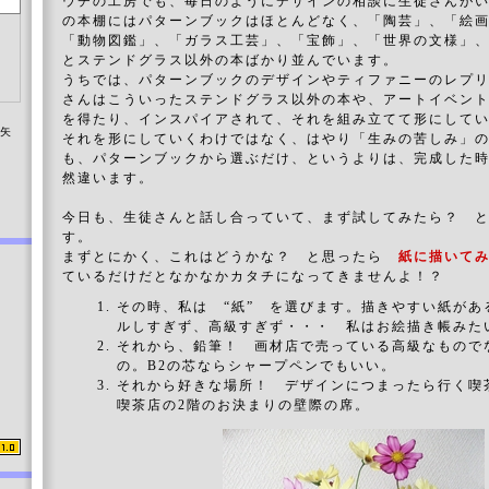
ウチの工房でも、毎日のようにデザインの相談に生徒さんが
の本棚にはパターンブックはほとんどなく、「陶芸」、「絵
「動物図鑑」、「ガラス工芸」、「宝飾」、「世界の文様」
とステンドグラス以外の本ばかり並んでいます。
うちでは、パターンブックのデザインやティファニーのレプ
さんはこういったステンドグラス以外の本や、アートイベン
を得たり、インスパイアされて、それを組み立てて形にして
染矢
それを形にしていくわけではなく、はやり「生みの苦しみ」
も、パターンブックから選ぶだけ、というよりは、完成した
然違います。
今日も、生徒さんと話し合っていて、まず試してみたら？ 
す。
まずとにかく、これはどうかな？ と思ったら
紙に描いて
ているだけだとなかなかカタチになってきませんよ！？
その時、私は “紙” を選びます。描きやすい紙があ
ルしすぎず、高級すぎず・・・ 私はお絵描き帳みた
それから、鉛筆！ 画材店で売っている高級なもので
の。B2の芯ならシャープペンでもいい。
それから好きな場所！ デザインにつまったら行く喫
喫茶店の2階のお決まりの壁際の席。