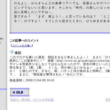
のもよし、がらすらんどの倉庫ツアーでも、花屋さんやデパ
ピングでもいいと思います。そこから「時代」の新しいエッ
品に反映したいですね～。
誰ですか？ 「まず、寝よう！」と言っているのは？ 「と
る！」のですよ！ そうしたら起きたときに、ひらめきがあ
）
80）
この記事へのコメント
8）
【
コメント記入欄へ
】
追記
このブログを書いた週末、朝起きるなり来ましたよ～！ まさに「ひ
絶対に“この週末中に！” 個展（http://www.ne.jp/asahi/glass/sono/t
）
ザイン＆型紙作りをしなくてはならなかったので、背水の陣といった
寝る前まで、1案、2案… う～ん、何か他にないかなぁ～ ふぁ～、
か！ と寝たのです。すると、朝、パチッと目が覚めると同時に、3
て… まさに、“側頭葉が整理された！”みたいです。
熱血講師｜
2008/11/04 00:10:45
写真11 - 第28回 びどりを作品展
写真