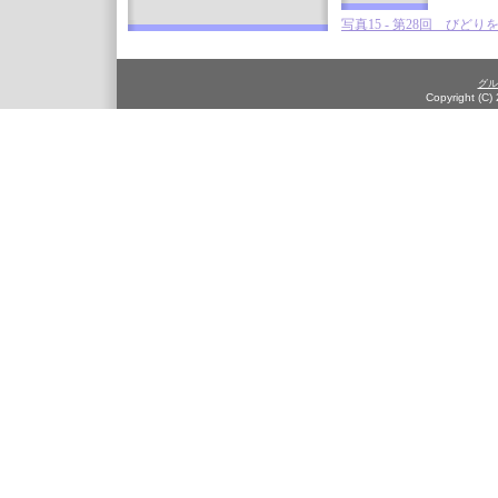
写真15 - 第28回 びどり
グル
Copyright (C)