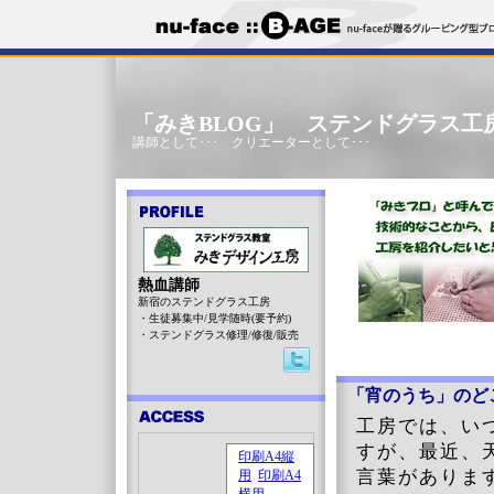
「みきBLOG」 ステンドグラス工
講師として･･･ クリエーターとして･･･
熱血講師
新宿のステンドグラス工房
・生徒募集中/見学随時(要予約)
・ステンドグラス修理/修復/販売
「宵のうち」のど
工房では、いつも
すが、最近、
言葉がありま