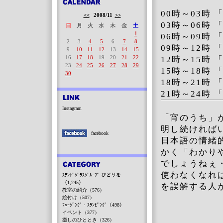
00時～03時
<<
2008/11
>>
03時～06時
日
月
火
水
木
金
土
1
06時～0
2
3
4
5
6
7
8
09時～12時
9
10
11
12
13
14
15
16
17
18
19
20
21
22
12時～15時 
23
24
25
26
27
28
29
15時～18時 
30
18時～21
21時～24時 
Instagram
「宵のうち」
明し続ければ
facebook
日本語の情緒
かく「わかり
でしょうねぇ
使わなくなれ
ｽﾃﾝﾄﾞｸﾞﾗｽｸﾞﾙｰﾌﾟ びどりを
（1,245）
を誤解する人
教室の紹介（576）
絵付け（507）
ﾌｭｰｼﾞﾝｸﾞ・ｽﾗﾝﾋﾟﾝｸﾞ（498）
イベント（377）
癒しのひととき（326）