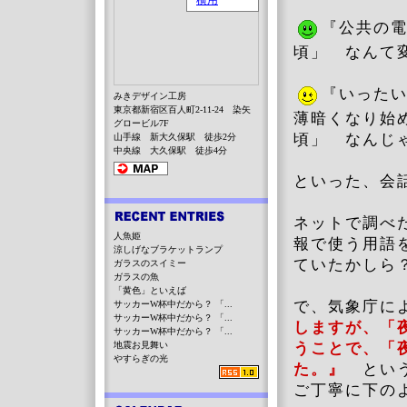
『公共の
頃」 なんて
『いった
みきデザイン工房
東京都新宿区百人町2-11-24 染矢
薄暗くなり始
グロービル7F
頃」 なんじ
山手線 新大久保駅 徒歩2分
中央線 大久保駅 徒歩4分
といった、会
ネットで調べた
人魚姫
報で使う用語
涼しげなブラケットランプ
ていたかしら
ガラスのスイミー
ガラスの魚
「黄色」といえば
で、気象庁に
サッカーW杯中だから？ 「...
サッカーW杯中だから？ 「...
しますが、「
サッカーW杯中だから？ 「...
地震お見舞い
うことで、「
やすらぎの光
た。』
とい
ご丁寧に下の