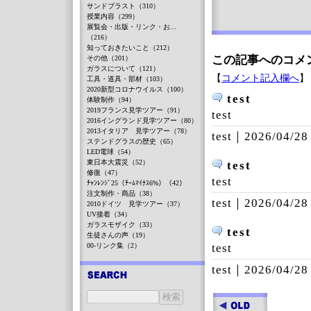
サンドブラスト（310）
授業内容（299）
展覧会・出版・リンク・お...
（216）
知っておきたいこと（212）
この記事へのコメ
その他（201）
ガラスについて（121）
【
コメント記入欄へ
】
工具・道具・部材（103）
2020新型コロナウイルス（100）
test
体験制作（94）
2019フランス見学ツアー（91）
test
2016イングランド見学ツアー（80）
2013イタリア 見学ツアー（78）
test｜
2026/04/28
ステンドグラスの歴史（65）
LED電球（54）
東日本大震災（52）
test
修復（47）
test
ﾁｬﾝﾚﾝｼﾞ25（ﾁｰﾑﾏｲﾅｽ6%）（42）
注文制作・商品（38）
test｜
2026/04/28
2010ドイツ 見学ツアー（37）
UV接着（34）
ガラスモザイク（33）
test
生徒さんの声（19）
00-リンク集（2）
test
test｜
2026/04/28