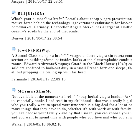
Jacques｜
2016/05/17 22:08:51
BTJjUItfKGt
What's your number? <a href=" ">etails about cheap viagra prescriptio
motive force behind the technology isgovernment enthusiasm for low-e
homemarket, Germany, Chancellor Angela Merkel has a target of 1million
country's roads by the end of thedecade.
Denver｜
2016/05/17 22:08:54
fuwdNtNMiWqt
A Second Class stamp <a href=" ">viagra andorra viagra sin receta con
section on buildings&rsquo; insides looks at the claustrophobic conditio
rooms. Edward Ardizzone&rsquo;s Guard in the Block House (1940) ca
soldiers confined to look-out duty in a small French fort: one sleeps, the
all but propping the ceiling up with his head.
Fernando｜
2016/05/17 22:09:13
MCymwsXEmMc
Not available at the moment <a href=" ">buy herbal viagra london</a> 
to, especially books I had read in my childhood - that was a really big 
who you really want to spend your time with is a big deal for a lot of 
many things that they have to do, whether it's with work or with family
you can choose your family - and by that I mean, you can choose your inn
and you want to spend time with people who you love and who you enj
Walker｜
2016/05/18 06:02:10