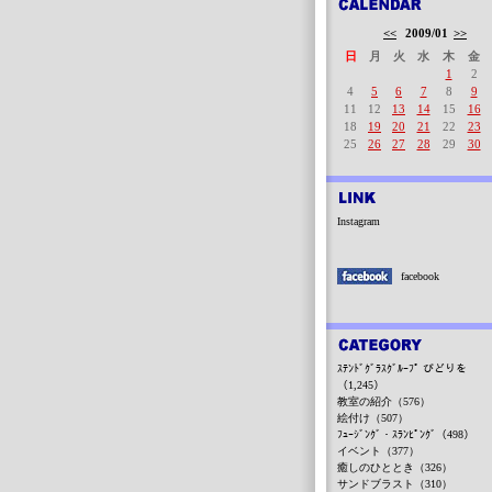
<<
2009/01
>>
日
月
火
水
木
金
1
2
4
5
6
7
8
9
11
12
13
14
15
16
18
19
20
21
22
23
25
26
27
28
29
30
Instagram
facebook
ｽﾃﾝﾄﾞｸﾞﾗｽｸﾞﾙｰﾌﾟ びどりを
（1,245）
教室の紹介（576）
絵付け（507）
ﾌｭｰｼﾞﾝｸﾞ・ｽﾗﾝﾋﾟﾝｸﾞ（498）
イベント（377）
癒しのひととき（326）
サンドブラスト（310）