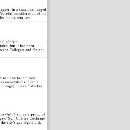
apper, in a statement, urged
"careful consideration of the
der the current law.
onal ed</a>
nded, but it has been
etween Callegari and Knight,
 solution to the trade
inessconditions. Such a
echnology) upturn," Wacker
lis</a> 'I am very proud of
ay,' Sgt. Charles Cochrane
he city's gay rights bill.