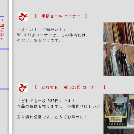
土
【 半額セール コーナー 】
3
10
「え～い！ 半額だい！」
17
24
50 ％引き
コーナーは、この枠内だけ。
31
今だけ。あるだけです。
【 どれでも 一枚 525円 コーナー 】
「どれでも一枚
525
円」です！
作品の色数も増えますし、小物作りにもいい
し。
売り切れ必至です。どうぞお早めに！