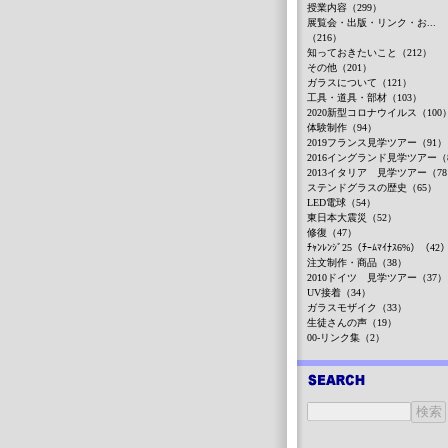
授業内容（299）
展覧会・出版・リンク・お...
（216）
知っておきたいこと（212）
その他（201）
ガラスについて（121）
工具・道具・部材（103）
2020新型コロナウイルス（100
体験制作（94）
2019フランス見学ツアー（91）
2016イングランド見学ツアー（
2013イタリア 見学ツアー（7
ステンドグラスの歴史（65）
LED電球（54）
東日本大震災（52）
修復（47）
ﾁｬﾝﾚﾝｼﾞ25（ﾁｰﾑﾏｲﾅｽ6%）（42
注文制作・商品（38）
2010ドイツ 見学ツアー（37）
UV接着（34）
ガラスモザイク（33）
生徒さんの声（19）
00-リンク集（2）