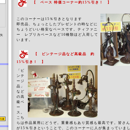
【 ベース 特価コーナー約15%引き！ 】
このコーナーは15％引きとなります
即売品、ちょっとしたプレゼントの時などに
ちょうどいい格安なベースです。ティファニ
ー レプリカベースなど10種類ほど入荷して
染矢
います。
【 ビンテージ品など高級品 約
15%引き！ 】
「ビ
ンテ
ージ
品」
など
の高
級ベ
ー
ス。
こち
らは作品展用にどうぞ。重量感もあり質感も最高です。皆さ
が15％引きということで、このコーナーに人が集まっていま