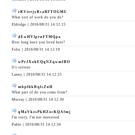
eRVierjyRcaBFTOGMU
What sort of work do you do?
Eldridge｜
2016/08/31 14:12:15
dEwHVlprnFTMQpa
How long have you lived here?
Felix｜
2016/08/31 14:12:19
wPrJXohEQqNZqwmfBO
It's serious
Lanny｜
2016/08/31 14:12:25
mbplhkRqlcZuH
What part of do you come from?
Murray｜
2016/08/31 14:12:30
qMaVkzsPkHZocKQAfmj
I'm sorry, I'm not interested
Pablo｜
2016/08/31 14:12:34