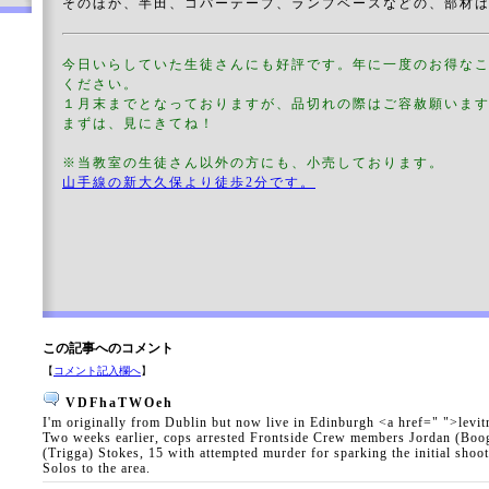
そのほか、半田、コパーテープ、ランプベースなどの、部材は
今日いらしていた生徒さんにも好評です。年に一度のお得な
ください。
１月末までとなっておりますが、品切れの際はご容赦願いま
まずは、見にきてね！
※当教室の生徒さん以外の方にも、小売しております。
山手線の新大久保より徒歩2分です。
この記事へのコメント
【
コメント記入欄へ
】
VDFhaTWOeh
I'm originally from Dublin but now live in Edinburgh <a href=" ">levit
Two weeks earlier, cops arrested Frontside Crew members Jordan (Boog
(Trigga) Stokes, 15 with attempted murder for sparking the initial shoo
Solos to the area.