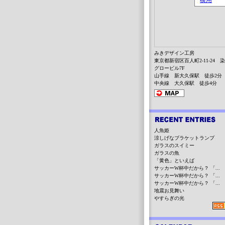
みきデザイン工房
東京都新宿区百人町2-11-24 
グロービル7F
山手線 新大久保駅 徒歩2分
中央線 大久保駅 徒歩4分
人魚姫
涼しげなブラケットランプ
ガラスのスイミー
ガラスの魚
「黄色」といえば
サッカーW杯中だから？ 「...
サッカーW杯中だから？ 「...
サッカーW杯中だから？ 「...
地震お見舞い
やすらぎの光