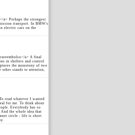
n</a> Perhaps the strongest
mission transport. In BMW's
 electric cars on the
trareembolso</a> A final
ns in shelters and control
ptures the monotony of two
 other stands to attention,
To read whatever I wanted
deal for me. To think about
people. Everybody has so
. And the whole idea that
er circle - life is short
oy.