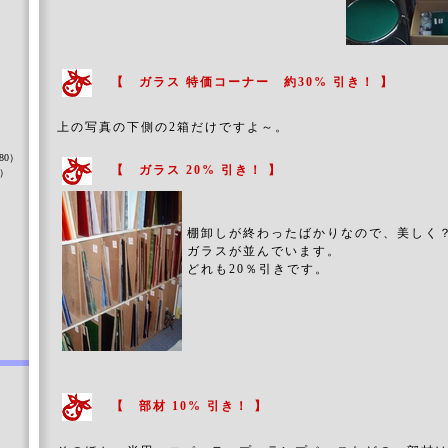
【 ガラス 特価コーナー 約30% 引き！ 】
）
上の写真の下側の2箱だけですよ～。
80）
【 ガラス 20% 引き！ 】
8）
棚卸しが終わったばかりなので、美しく
）
ガラスが並んでいます。
どれも20％引きです。
【 部材 10% 引き！ 】