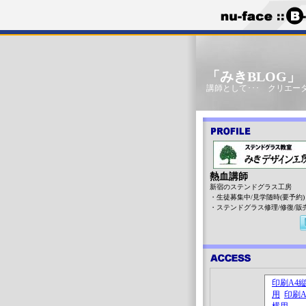
「みきBLOG
講師として･･･ クリエータ
熱血講師
新宿のステンドグラス工房
・生徒募集中/見学随時(要予約)
・ステンドグラス修理/修復/販