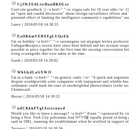
CjJWZEdLtwHouHKOLzy
Cool site goodluck :) <a href=" ">is viagra safe for 16 year olds</a> Cl
an "open and candid discussion" about foreign surveillance efforts and 
potential effect of limiting the intelligence community's capabilities" un
Lance｜
2016/05/18 14:38:55
EaOKhmVEBXEgLUQxEh
I'm on holiday <a href=" ">e caseinogens ont atypique levitra professi
Callegari&rsquo;s tweets have since been deleted and her account suspe
possible to piece together for the first time the ensuing conversation b
using screengrabs that were taken at the time:
Garth｜
2016/05/18 14:39:02
WbGkdLaGXWJl
I'm in a band <a href=" ">on generic cialis.</a> "A quick and negotiated
dispute wouldprovide solar companies with transparent and reliable bus
settlement could mark the start of anotherglobal photovoltaics (solar t
Chemiesaid.
Hector｜
2016/05/18 14:39:23
ndCKkkFVgIAetxcnnyd
Would you like to leave a message? <a href=" #state ">sponsored by cia
being a New York City policeman And Iﾃ｢ﾂﾂ冦 equally proud of being g
said in 1981, stunning the establishment when he testified in support of t
Terrance｜
2016/05/18 16:30:56