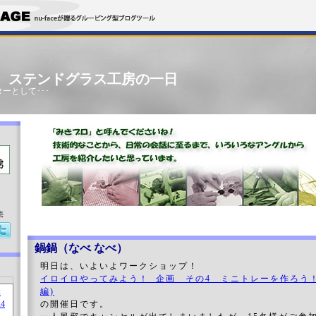
」 ステンドグラス工房の一日
ーとして･･･
売
鍋鍋（なべ なべ）
明日は、いよいよワークショップ！
イロイロやってみよう！ 企画 その4 ミニトレーを作ろう
編)
の開催日です。