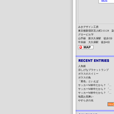
みきデザイン工房
東京都新宿区百人町2-11-24 
グロービル7F
山手線 新大久保駅 徒歩2分
中央線 大久保駅 徒歩4分
人魚姫
涼しげなブラケットランプ
ガラスのスイミー
ガラスの魚
「黄色」といえば
サッカーW杯中だから？ 「...
サッカーW杯中だから？ 「...
サッカーW杯中だから？ 「...
地震お見舞い
やすらぎの光