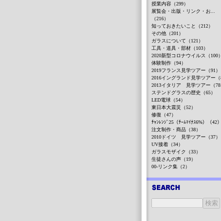
授業内容（299）
展覧会・出版・リンク・お...
（216）
知っておきたいこと（212）
その他（201）
ガラスについて（121）
工具・道具・部材（103）
2020新型コロナウイルス（100
体験制作（94）
2019フランス見学ツアー（91）
2016イングランド見学ツアー（
2013イタリア 見学ツアー（7
ステンドグラスの歴史（65）
LED電球（54）
東日本大震災（52）
修復（47）
ﾁｬﾝﾚﾝｼﾞ25（ﾁｰﾑﾏｲﾅｽ6%）（42
注文制作・商品（38）
2010ドイツ 見学ツアー（37）
UV接着（34）
ガラスモザイク（33）
生徒さんの声（19）
00-リンク集（2）