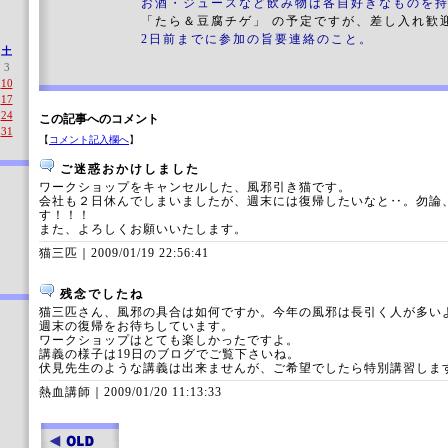
お酒・ジュースなど飲み物は各自好きなものを持
「たら＆豆腐チゲ」 の予定ですが、差し入れ歓
2日前までに参加の旨要連絡のこと。
土
3
10
17
24
この記事へのコメント
31
【
コメント記入欄へ
】
ご迷惑おかけしました
ワークショップをキャンセルした、風邪引き猫です。
会社も２日休んでしまいましたが、週末には復帰したいなと‥。勿論
す！！！
また、よろしくお願いいたします。
猫三匹｜
2009/01/19 22:56:41
残念でしたね
猫三匹さん、風邪の具合は如何ですか。今年の風邪は長引く人が多い
週末の復帰をお待ちしています。
ワークショップはとても楽しかったですよ。
講義の様子は19日のブログでご覧下さいね。
伏見先生のような講義は出来ませんが、ご希望でしたら特別講習しま
熱血講師｜
2009/01/20 11:13:33