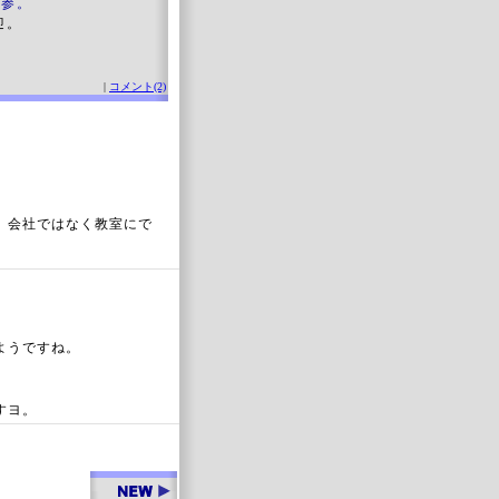
参。
迎。
|
コメント(2)
、会社ではなく教室にで
ようですね。
すヨ。