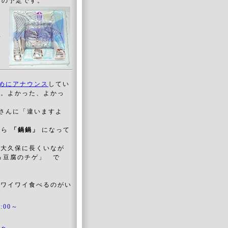
加の予定です。
定
予
室
めにアナウンス
してい
す。よかった、よかっ
徒さんに「違いますよ
たら
「鍋鍋」
になって
新大久保に長くいなが
＆豆腐のチゲ」 で
でワイワイ食べるのがい
9:00～