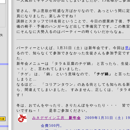
一人風邪でキャンセルが出てしまいましたが、15名様がご参
皆さん、学ぶ意欲が旺盛な方ばかりなので、あっという間に
員になりました。楽しみですね！
講師とスタッフで18名前ということで、今日の授業終了後、
備の椅子・予備のハンガーなど出して準備完了です。この教
にそんなに大勢入るのはパーティーの時くらいだからなぁ。
染矢
パーティーといえば、1月31日（土）は新年会です。今回は
早
るので、知らなくて参加できなかった生徒さんも参加予定で
た。
新年会メニューは 「タラ＆豆腐のチゲ鍋」 と言ったら、生
～！」 と、言われてしまいました。
「チゲ」 は、「鍋」 という意味なので、
「チゲ鍋」
と言っ
しまうと…
なるほど… 「コリアンタウン」のある街としても知られる
ら、間違えてしまいました。 すみません、正しくは、「タラ
す！
冬は、おでんをやったり、きりたんぽをやったり・・・ 皆
いですね～！ 是非ご参加ください。
みきデザイン工房
新年会
2009年1月31日（土）1
会費500円。