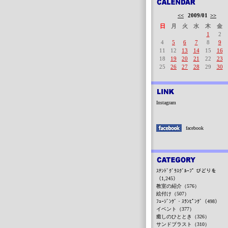
<<
2009/01
>>
日
月
火
水
木
金
1
2
4
5
6
7
8
9
11
12
13
14
15
16
18
19
20
21
22
23
25
26
27
28
29
30
Instagram
facebook
ｽﾃﾝﾄﾞｸﾞﾗｽｸﾞﾙｰﾌﾟ びどりを
（1,245）
教室の紹介（576）
絵付け（507）
ﾌｭｰｼﾞﾝｸﾞ・ｽﾗﾝﾋﾟﾝｸﾞ（498）
イベント（377）
癒しのひととき（326）
サンドブラスト（310）