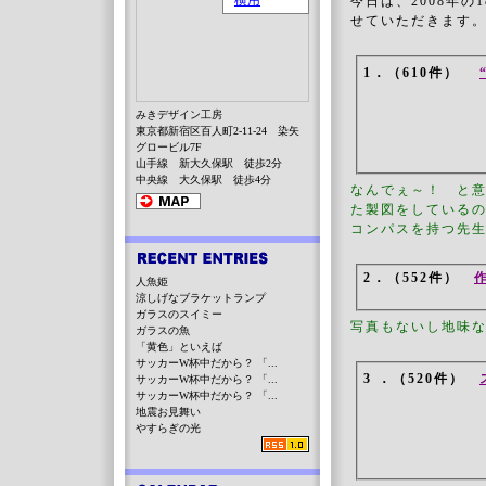
今日は、2008年の
せていただきます
1．（610件）
みきデザイン工房
東京都新宿区百人町2-11-24 染矢
グロービル7F
山手線 新大久保駅 徒歩2分
中央線 大久保駅 徒歩4分
なんでぇ～！ と意
た製図をしている
コンパスを持つ先
2．（552件）
人魚姫
涼しげなブラケットランプ
ガラスのスイミー
写真もないし地味
ガラスの魚
「黄色」といえば
サッカーW杯中だから？ 「...
3 ．（520件）
サッカーW杯中だから？ 「...
サッカーW杯中だから？ 「...
地震お見舞い
やすらぎの光