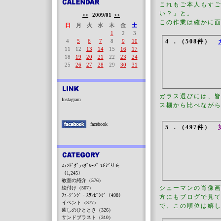
これもご本人もす
い？」と。
<<
2009/01
>>
この作業は確かに
日
月
火
水
木
金
土
1
2
3
4
5
6
7
8
9
10
4 ．（508件）
11
12
13
14
15
16
17
18
19
20
21
22
23
24
25
26
27
28
29
30
31
ガラス選びには、
Instagram
ス棚から比べなが
facebook
5 ．（497件）
ｽﾃﾝﾄﾞｸﾞﾗｽｸﾞﾙｰﾌﾟ びどりを
（1,245）
教室の紹介（576）
シューマンの肖像画
絵付け（507）
ﾌｭｰｼﾞﾝｸﾞ・ｽﾗﾝﾋﾟﾝｸﾞ（498）
方にもブログで見
イベント（377）
で、この順位は嬉
癒しのひととき（326）
サンドブラスト（310）