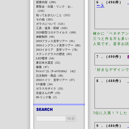
6 ．（496件）
授業内容（299）
ース
展覧会・出版・リンク・お...
（216）
知っておきたいこと（212）
その他（201）
ガラスについて（121）
工具・道具・部材（103）
2020新型コロナウイルス（100）
確かに「ベネチア
体験制作（94）
三つと作る方も多
2019フランス見学ツアー（91）
人気です。是非お
2016イングランド見学ツアー（80）
2013イタリア 見学ツアー（78）
ステンドグラスの歴史（65）
7 ．（490件）
LED電球（54）
東日本大震災（52）
修復（47）
「好きなデザイン
ﾁｬﾝﾚﾝｼﾞ25（ﾁｰﾑﾏｲﾅｽ6%）（42）
注文制作・商品（38）
2010ドイツ 見学ツアー（37）
8 ．（488件）
UV接着（34）
ガラスモザイク（33）
生徒さんの声（19）
00-リンク集（2）
3位に入賞！？した
9 ．（486件）