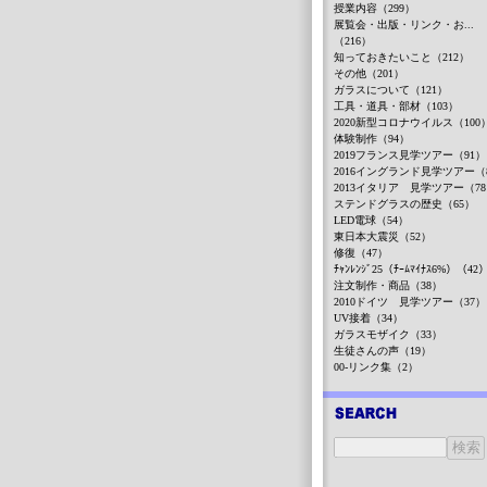
授業内容（299）
展覧会・出版・リンク・お...
（216）
知っておきたいこと（212）
その他（201）
ガラスについて（121）
工具・道具・部材（103）
2020新型コロナウイルス（100
体験制作（94）
2019フランス見学ツアー（91）
2016イングランド見学ツアー（
2013イタリア 見学ツアー（7
ステンドグラスの歴史（65）
LED電球（54）
東日本大震災（52）
修復（47）
ﾁｬﾝﾚﾝｼﾞ25（ﾁｰﾑﾏｲﾅｽ6%）（42
注文制作・商品（38）
2010ドイツ 見学ツアー（37）
UV接着（34）
ガラスモザイク（33）
生徒さんの声（19）
00-リンク集（2）