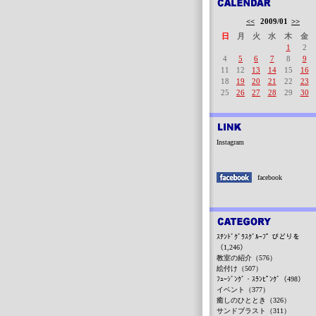
<<
2009/01
>>
日
月
火
水
木
金
1
2
4
5
6
7
8
9
11
12
13
14
15
16
18
19
20
21
22
23
25
26
27
28
29
30
Instagram
facebook
ｽﾃﾝﾄﾞｸﾞﾗｽｸﾞﾙｰﾌﾟ びどりを
（1,246）
教室の紹介（576）
絵付け（507）
ﾌｭｰｼﾞﾝｸﾞ・ｽﾗﾝﾋﾟﾝｸﾞ（498）
イベント（377）
癒しのひととき（326）
サンドブラスト（311）