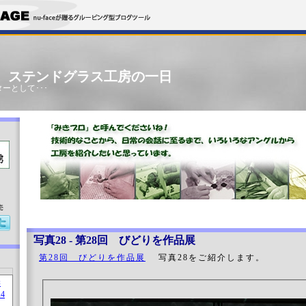
」 ステンドグラス工房の一日
ーとして･･･
売
写真28 - 第28回 びどりを作品展
第28回 びどりを作品展
写真28をご紹介します。