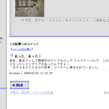
※下記、右下の「コメント」をクリックして、ご感想な
）
80）
8）
この記事へのコメント
【
コメント記入欄へ
】
あった、あった！
）
現在、東京ドームで開催中のテーブルウェア フェスティバルで、こ
となったシャンデリアがあったんですよ～。
「ガラス＆クリスタルの世界」コーナーに展示されていました。
hoshiko｜
2009/02/03 15:16:39
写真27 - 第28回 びどりを作品展
被