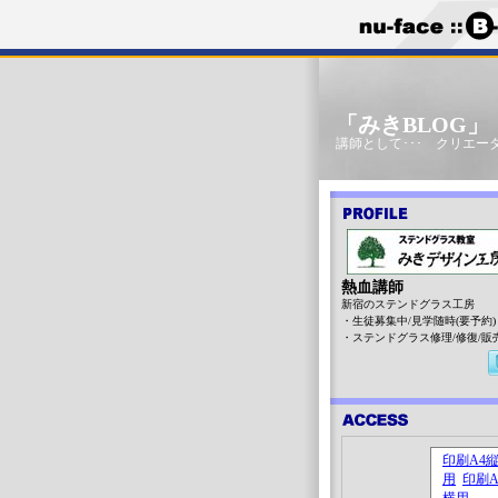
「みきBLOG
講師として･･･ クリエータ
熱血講師
新宿のステンドグラス工房
・生徒募集中/見学随時(要予約)
・ステンドグラス修理/修復/販