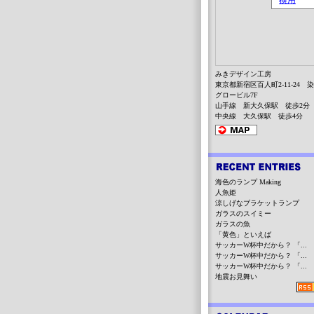
みきデザイン工房
東京都新宿区百人町2-11-24 
グロービル7F
山手線 新大久保駅 徒歩2分
中央線 大久保駅 徒歩4分
海色のランプ Making
人魚姫
涼しげなブラケットランプ
ガラスのスイミー
ガラスの魚
「黄色」といえば
サッカーW杯中だから？ 「...
サッカーW杯中だから？ 「...
サッカーW杯中だから？ 「...
地震お見舞い