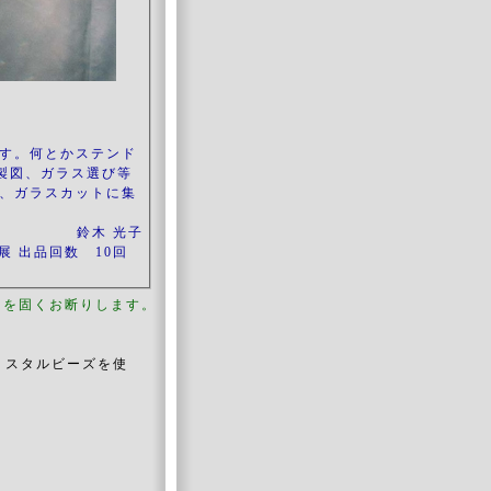
す。何とかステンド
製図、ガラス選び等
、ガラスカットに集
鈴木 光子
展 出品回数 10回
用を固くお断りします。
リスタルビーズを使