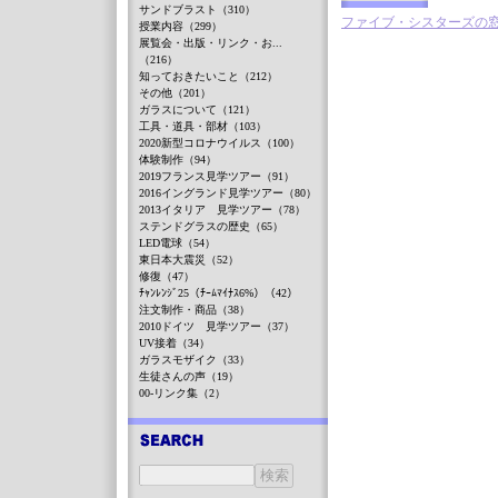
サンドブラスト（310）
ファイブ・シスターズの
授業内容（299）
展覧会・出版・リンク・お...
（216）
知っておきたいこと（212）
その他（201）
ガラスについて（121）
工具・道具・部材（103）
2020新型コロナウイルス（100）
体験制作（94）
2019フランス見学ツアー（91）
2016イングランド見学ツアー（80）
2013イタリア 見学ツアー（78）
ステンドグラスの歴史（65）
LED電球（54）
東日本大震災（52）
修復（47）
ﾁｬﾝﾚﾝｼﾞ25（ﾁｰﾑﾏｲﾅｽ6%）（42）
注文制作・商品（38）
2010ドイツ 見学ツアー（37）
UV接着（34）
ガラスモザイク（33）
生徒さんの声（19）
00-リンク集（2）