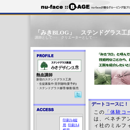
「みきBLOG」 ステンドグラス工
講師として･･･ クリエーターとして･･･
熱血講師
新宿のステンドグラス工房
・生徒募集中/見学随時(要予約)
・ステンドグラス修理/修復/販売
デートコースに！
この
「体験コ
は、ベネチア
ィ社のミルフ