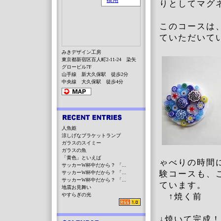
りとしてマグ
このコースは
ていただいて
みきデザイン工房
東京都新宿区百人町2-11-24 染矢
グロービル7F
山手線 新大久保駅 徒歩2分
中央線 大久保駅 徒歩4分
人魚姫
涼しげなブラケットランプ
ガラスのスイミー
ガラスの魚
「黄色」といえば
ゃべりの時間
サッカーW杯中だから？ 「...
験コースも、
サッカーW杯中だから？ 「...
サッカーW杯中だから？ 「...
ています。
地震お見舞い
やすらぎの光
↑焼く前
↓焼いて完成！