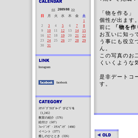
<<
2009/08
>>
「物を作る」
日
月
火
水
木
金
土
個性が出ます
1
2
3
4
5
6
7
8
前に
「物を作
9
10
11
12
13
14
15
お互いに知っ
16
17
18
19
20
21
22
23
24
25
26
27
28
29
う事にも役立
30
31
ん。
この写真のお
くいくような
Instagram
是非デートコ
facebook
す。
ｽﾃﾝﾄﾞｸﾞﾗｽｸﾞﾙｰﾌﾟ びどりを
（1,245）
教室の紹介（576）
絵付け（507）
ﾌｭｰｼﾞﾝｸﾞ・ｽﾗﾝﾋﾟﾝｸﾞ（498）
イベント（377）
癒しのひととき（326）