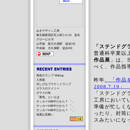
みきデザイン工房
東京都新宿区百人町2-11-24 染矢
グロービル7F
山手線 新大久保駅 徒歩2分
「ステンドグ
中央線 大久保駅 徒歩4分
普通科卒業以
作品展
」は、
べく、作品指
海色のランプ Making
昨年
、「作品
人魚姫
涼しげなブラケットランプ
2008.7.19
ガラスのスイミー
「ステンドグ
ガラスの魚
「黄色」といえば
工房において
サッカーW杯中だから？ 「...
準備が忙しく
サッカーW杯中だから？ 「...
サッカーW杯中だから？ 「...
ったり、封筒
地震お見舞い
スみたいにな