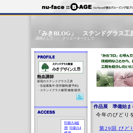
「みきBLOG」 ステンドグラス工
講師として･･･ クリエーターとして･･･
熱血講師
新宿のステンドグラス工房
・生徒募集中/見学随時(要予約)
・ステンドグラス修理/修復/販売
作品展 準備始ま
今年のびどり
第29回 びど