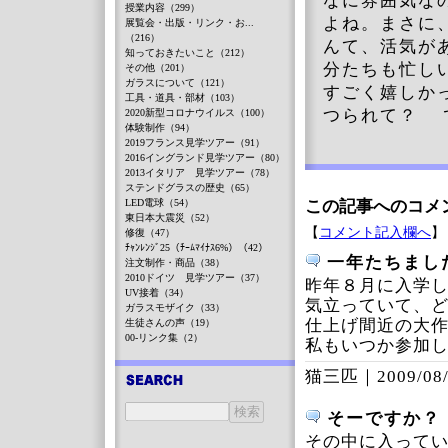
なに雰囲気な
授業内容（299）
よね。まさに
展覧会・出版・リンク・お...
（216）
んて、活気が
知っておきたいこと（212）
分たちも忙し
その他（201）
ガラスについて（121）
すごく嬉しか
工具・道具・部材（103）
つられて？ 
2020新型コロナウイルス（100）
体験制作（94）
2019フランス見学ツアー（91）
2016イングランド見学ツアー（80）
2013イタリア 見学ツアー（78）
ステンドグラスの歴史（65）
LED電球（54）
この記事へのコメ
東日本大震災（52）
【
コメント記入欄へ
】
修復（47）
ﾁｬﾝﾚﾝｼﾞ25（ﾁｰﾑﾏｲﾅｽ6%）（42）
一年たちまし
注文制作・商品（38）
2010ドイツ 見学ツアー（37）
昨年８月に入学
UV接着（34）
気立っていて、
ガラスモザイク（33）
仕上げ間近の大
生徒さんの声（19）
00-リンク集（2）
私もいつか参加
猫三匹｜
2009/08
そーですか？
その中に入って