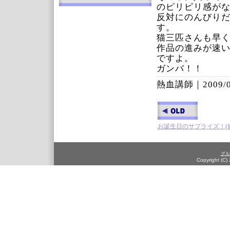
のピリピリ感が
反対にのんびりだ
す。
猫三匹さんも早
作品の進みが速
ですよ。
ガンバ！！
熱血講師｜
2009/
お誕生日のサプライズ！(
グル
Copyright (C)