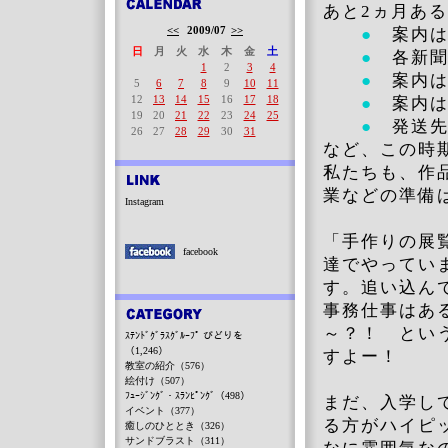
あと2ヵ月あ
<<
2009/07
>>
●
案内は
日
月
火
水
木
金
土
●
各新聞
1
2
3
4
●
案内は
5
6
7
8
9
10
11
12
13
14
15
16
17
18
●
案内は
19
20
21
22
23
24
25
●
発送先
26
27
28
29
30
31
など、この時
私たちも、作
業などの準備
Instagram
「手作りの展
facebook
達でやってい
す。追い込ん
事務仕事はあ
～？！ とい
ｽﾃﾝﾄﾞｸﾞﾗｽｸﾞﾙｰﾌﾟ びどりを
（1,246）
すよー！
教室の紹介（576）
絵付け（507）
ﾌｭｰｼﾞﾝｸﾞ・ｽﾗﾝﾋﾟﾝｸﾞ（498）
まだ、入学し
イベント（377）
る方がハイピ
癒しのひととき（326）
サンドブラスト（311）