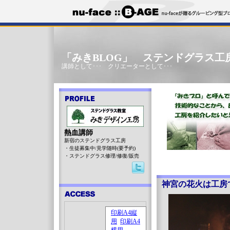
「みきBLOG」 ステンドグラス工
講師として･･･ クリエーターとして･･･
熱血講師
新宿のステンドグラス工房
・生徒募集中/見学随時(要予約)
・ステンドグラス修理/修復/販売
神宮の花火は工房