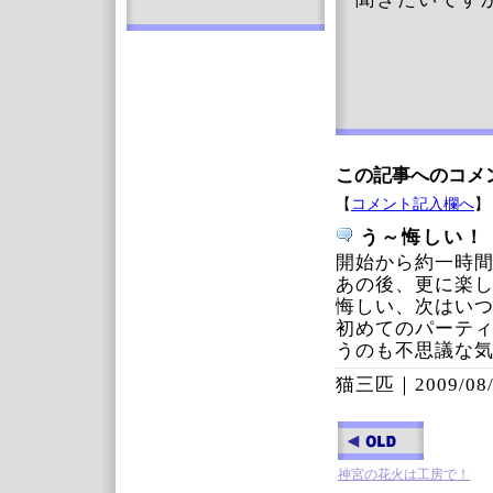
この記事へのコメ
【
コメント記入欄へ
】
う～悔しい！
開始から約一時
あの後、更に楽
悔しい、次はい
初めてのパーテ
うのも不思議な
猫三匹｜
2009/08
神宮の花火は工房で！