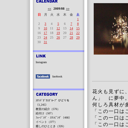
<<
2009/08
>>
日
月
火
水
木
金
土
1
2
3
4
5
6
7
8
9
10
11
12
13
14
15
16
17
18
19
20
21
22
23
24
25
26
27
28
29
30
31
Instagram
facebook
花火も見ずに
ん」 に夢中
ｽﾃﾝﾄﾞｸﾞﾗｽｸﾞﾙｰﾌﾟ びどりを
何しろ具材が
（1,245）
教室の紹介（576）
「この一口は
絵付け（507）
「この一口は
ﾌｭｰｼﾞﾝｸﾞ・ｽﾗﾝﾋﾟﾝｸﾞ（498）
イベント（377）
「この一口は
癒しのひととき（326）