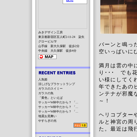
みきデザイン工房
東京都新宿区百人町2-11-24 染矢
グロービル7F
バーンと鳴っ
山手線 新大久保駅 徒歩2分
空いっぱいに
中央線 大久保駅 徒歩4分
満月は雲の中
り･･･ でも
い様にしてく
人魚姫
涼しげなブラケットランプ
年できたあの
ガラスのスイミー
ンテナが邪魔
ガラスの魚
「黄色」といえば
～！
サッカーW杯中だから？ 「...
サッカーW杯中だから？ 「...
サッカーW杯中だから？ 「...
ヘリコプター
地震お見舞い
やすらぎの光
ルと神宮の周
た。最近は飛