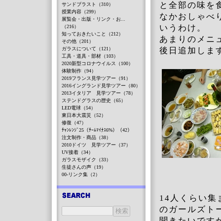
と全部の味を
サンドブラスト（310）
授業内容（299）
なかおしゃべ
展覧会・出版・リンク・お...
いうわけ。
（216）
知っておきたいこと（212）
あまりのメニ
その他（201）
ガラスについて（121）
後日追加しま
工具・道具・部材（103）
2020新型コロナウイルス（100）
体験制作（94）
2019フランス見学ツアー（91）
2016イングランド見学ツアー（80）
2013イタリア 見学ツアー（78）
ステンドグラスの歴史（65）
LED電球（54）
東日本大震災（52）
修復（47）
ﾁｬﾝﾚﾝｼﾞ25（ﾁｰﾑﾏｲﾅｽ6%）（42）
注文制作・商品（38）
2010ドイツ 見学ツアー（37）
UV接着（34）
ガラスモザイク（33）
生徒さんの声（19）
00-リンク集（2）
14人くらい
のガールズト
聞きたいです