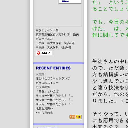
た」 という
ることでしょ
でも、今日の
けた」 は、
みきデザイン工房
作に関してで
東京都新宿区百人町2-11-24 染矢
グロービル7F
山手線 新大久保駅 徒歩2分
中央線 大久保駅 徒歩4分
生徒さんの中
ので、ただ楽
方も結構多い
人魚姫
涼しげなブラケットランプ
少し進んでい
ガラスのスイミー
と違う技法を
ガラスの魚
「黄色」といえば
だから、他の
サッカーW杯中だから？ 「...
りました。（
サッカーW杯中だから？ 「...
サッカーW杯中だから？ 「...
地震お見舞い
やすらぎの光
そうやって、
にも応用でき
出来るの？ 