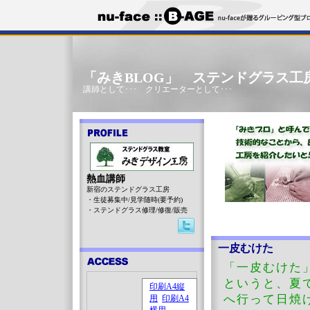
「みきBLOG」 ステンドグラス工
講師として･･･ クリエーターとして･･･
熱血講師
新宿のステンドグラス工房
・生徒募集中/見学随時(要予約)
・ステンドグラス修理/修復/販売
一皮むけた
「一皮むけた
というと、夏
へ行って日焼