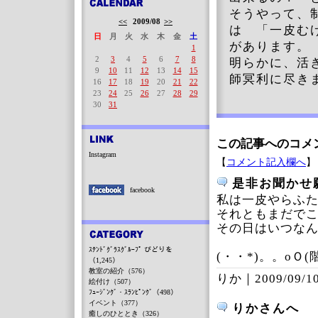
そうやって、
<<
2009/08
>>
は 「一皮む
日
月
火
水
木
金
土
があります
1
2
3
4
5
6
7
8
明らかに、活
9
10
11
12
13
14
15
師冥利に尽き
16
17
18
19
20
21
22
23
24
25
26
27
28
29
30
31
この記事へのコメ
Instagram
【
コメント記入欄へ
】
是非お聞かせ
facebook
私は一皮やらふ
それともまだで
その日はいつな
ｽﾃﾝﾄﾞｸﾞﾗｽｸﾞﾙｰﾌﾟ びどりを
(・・*)。。oＯ
（1,245）
教室の紹介（576）
りか｜
2009/09/10
絵付け（507）
ﾌｭｰｼﾞﾝｸﾞ・ｽﾗﾝﾋﾟﾝｸﾞ（498）
イベント（377）
りかさんへ
癒しのひととき（326）