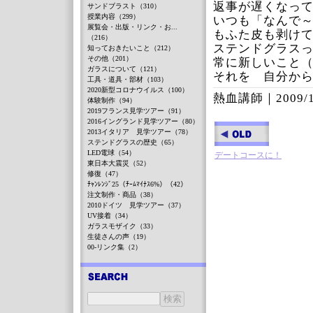
返事が遅くなっ
サンドブラスト（310）
授業内容（299）
いつも「なんで
展覧会・出版・リンク・お...
もふた皮も剥け
（216）
ステンドグラス
知っておきたいこと（212）
その他（201）
常に新しいこと
ガラスについて（121）
それを 自分か
工具・道具・部材（103）
2020新型コロナウイルス（100）
熱血講師｜
2009/
体験制作（94）
2019フランス見学ツアー（91）
2016イングランド見学ツアー（80）
2013イタリア 見学ツアー（78）
ステンドグラスの歴史（65）
LED電球（54）
デートコースに！
東日本大震災（52）
修復（47）
ﾁｬﾝﾚﾝｼﾞ25（ﾁｰﾑﾏｲﾅｽ6%）（42）
注文制作・商品（38）
2010ドイツ 見学ツアー（37）
UV接着（34）
ガラスモザイク（33）
生徒さんの声（19）
00-リンク集（2）