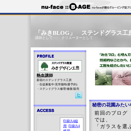
「みきBLOG」 ステンドグラス工
講師として･･･ クリエーターとして･･･
熱血講師
新宿のステンドグラス工房
・生徒募集中/見学随時(要予約)
・ステンドグラス修理/修復/販売
秘密の花園みたい
前回のブロ
では、
「ガラスを