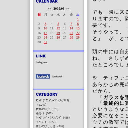
<<
2009/08
>>
でも、隣に来
日
月
火
水
木
金
土
りますので、
1
2
3
4
5
6
7
8
要です。
9
10
11
12
13
14
15
そうやって、
16
17
18
19
20
21
22
23
24
25
26
27
28
29
と」
が、と
30
31
頭の中には自
ね。 さしず
Instagram
たところでし
facebook
※ ティファ
あらかじめ完
だから、
「ガラスを選
ｽﾃﾝﾄﾞｸﾞﾗｽｸﾞﾙｰﾌﾟ びどりを
「最終的に完
（1,245）
というような
教室の紹介（576）
絵付け（507）
必要になるこ
ﾌｭｰｼﾞﾝｸﾞ・ｽﾗﾝﾋﾟﾝｸﾞ（498）
ウチの教室で
イベント（377）
癒しのひととき（326）