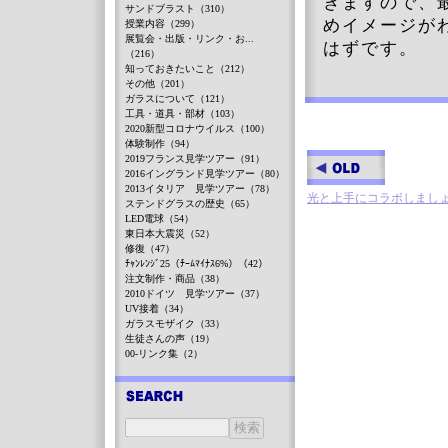
きますので、
サンドブラスト（310）
めイメージが
授業内容（299）
展覧会・出版・リンク・お...
はずです。
（216）
知っておきたいこと（212）
その他（201）
ガラスについて（121）
工具・道具・部材（103）
2020新型コロナウイルス（100）
体験制作（94）
2019フランス見学ツアー（91）
2016イングランド見学ツアー（80）
2013イタリア 見学ツアー（78）
光と上手にコラボしまし
ステンドグラスの歴史（65）
LED電球（54）
東日本大震災（52）
修復（47）
ﾁｬﾝﾚﾝｼﾞ25（ﾁｰﾑﾏｲﾅｽ6%）（42）
注文制作・商品（38）
2010ドイツ 見学ツアー（37）
UV接着（34）
ガラスモザイク（33）
生徒さんの声（19）
00-リンク集（2）