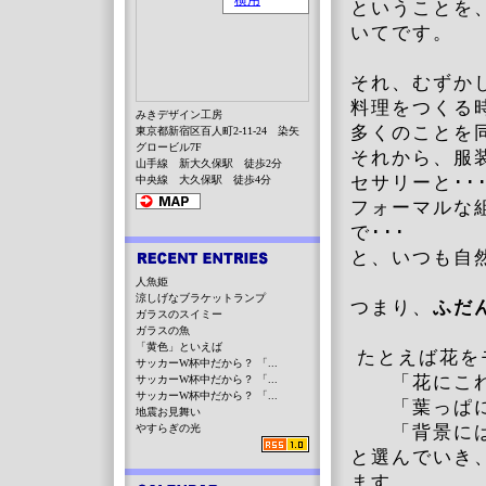
ということを
いてです。
それ、むずか
料理をつくる
みきデザイン工房
多くのことを
東京都新宿区百人町2-11-24 染矢
グロービル7F
それから、服
山手線 新大久保駅 徒歩2分
セサリーと･
中央線 大久保駅 徒歩4分
フォーマルな
で･･･
と、いつも自
人魚姫
涼しげなブラケットランプ
つまり、
ふだ
ガラスのスイミー
ガラスの魚
「黄色」といえば
たとえば花を
サッカーW杯中だから？ 「...
「花にこれ
サッカーW杯中だから？ 「...
サッカーW杯中だから？ 「...
「葉っぱに
地震お見舞い
やすらぎの光
「背景には
と選んでいき
ます。