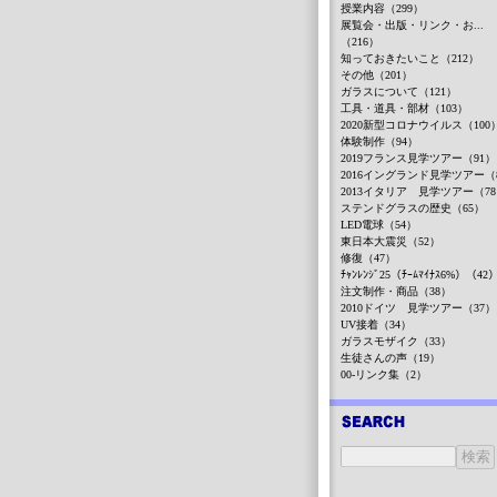
授業内容（299）
展覧会・出版・リンク・お...
（216）
知っておきたいこと（212）
その他（201）
ガラスについて（121）
工具・道具・部材（103）
2020新型コロナウイルス（100
体験制作（94）
2019フランス見学ツアー（91）
2016イングランド見学ツアー（
2013イタリア 見学ツアー（7
ステンドグラスの歴史（65）
LED電球（54）
東日本大震災（52）
修復（47）
ﾁｬﾝﾚﾝｼﾞ25（ﾁｰﾑﾏｲﾅｽ6%）（42
注文制作・商品（38）
2010ドイツ 見学ツアー（37）
UV接着（34）
ガラスモザイク（33）
生徒さんの声（19）
00-リンク集（2）