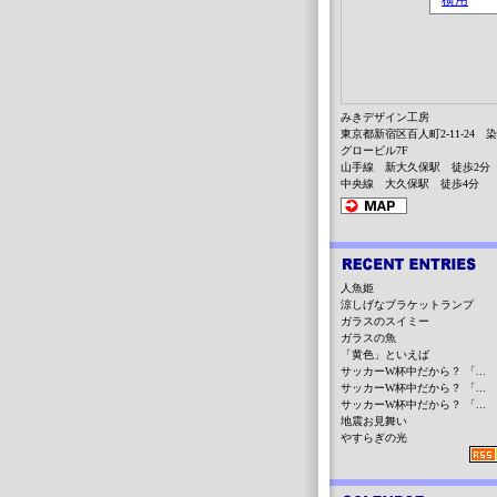
みきデザイン工房
東京都新宿区百人町2-11-24 
グロービル7F
山手線 新大久保駅 徒歩2分
中央線 大久保駅 徒歩4分
人魚姫
涼しげなブラケットランプ
ガラスのスイミー
ガラスの魚
「黄色」といえば
サッカーW杯中だから？ 「...
サッカーW杯中だから？ 「...
サッカーW杯中だから？ 「...
地震お見舞い
やすらぎの光