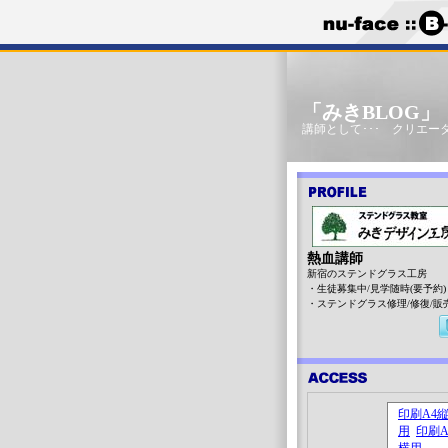
「みきBLOG
講師として･･･ クリエータ
熱血講師
新宿のステンドグラス工房
・生徒募集中/見学随時(要予約)
・ステンドグラス修理/修復/販