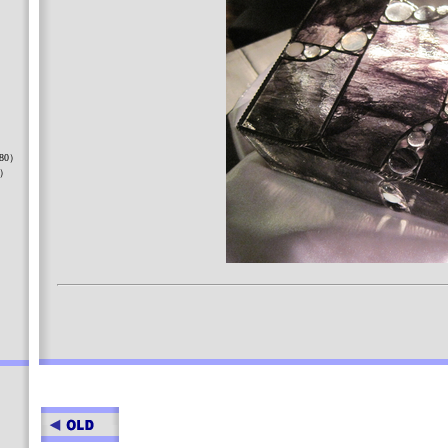
）
80）
8）
）