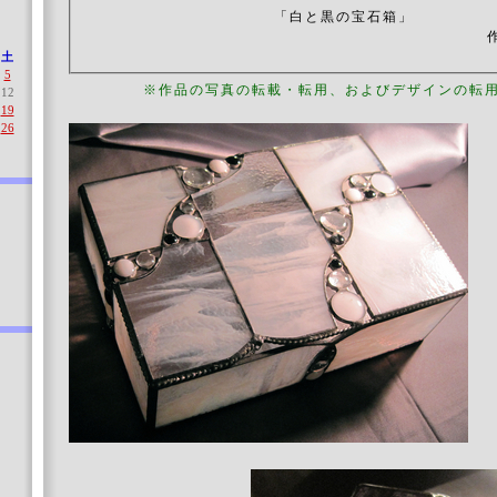
「白と黒の宝石箱」
土
5
※作品の写真の転載・転用、およびデザインの転
12
19
26