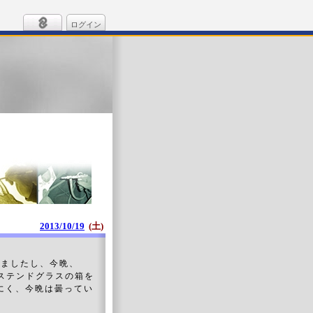
ログイン
2013/10/19
(土)
しましたし、今晩、
 ステンドグラスの箱を
にく、今晩は曇ってい