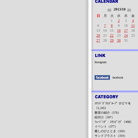
<<
2013/10
>>
日
月
火
水
木
金
1
2
3
4
6
7
8
9
10
11
13
14
15
16
17
18
20
21
22
23
24
25
27
28
29
30
31
Instagram
facebook
ｽﾃﾝﾄﾞｸﾞﾗｽｸﾞﾙｰﾌﾟ びどりを
（1,245）
教室の紹介（576）
絵付け（507）
ﾌｭｰｼﾞﾝｸﾞ・ｽﾗﾝﾋﾟﾝｸﾞ（498）
イベント（377）
癒しのひととき（326）
サンドブラスト（310）