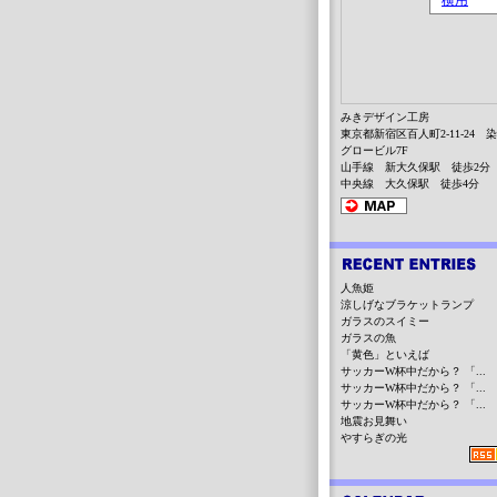
みきデザイン工房
東京都新宿区百人町2-11-24 
グロービル7F
山手線 新大久保駅 徒歩2分
中央線 大久保駅 徒歩4分
人魚姫
涼しげなブラケットランプ
ガラスのスイミー
ガラスの魚
「黄色」といえば
サッカーW杯中だから？ 「...
サッカーW杯中だから？ 「...
サッカーW杯中だから？ 「...
地震お見舞い
やすらぎの光