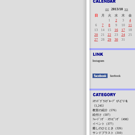
<<
2013/10
>>
日
月
火
水
木
金
1
2
3
4
6
7
8
9
10
11
13
14
15
16
17
18
20
21
22
23
24
25
27
28
29
30
31
Instagram
facebook
ｽﾃﾝﾄﾞｸﾞﾗｽｸﾞﾙｰﾌﾟ びどりを
（1,245）
教室の紹介（576）
絵付け（507）
ﾌｭｰｼﾞﾝｸﾞ・ｽﾗﾝﾋﾟﾝｸﾞ（498）
イベント（377）
癒しのひととき（326）
サンドブラスト（310）