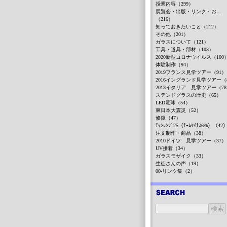
授業内容（299）
展覧会・出版・リンク・お...
（216）
知っておきたいこと（212）
その他（201）
ガラスについて（121）
工具・道具・部材（103）
2020新型コロナウイルス（100
体験制作（94）
2019フランス見学ツアー（91）
2016イングランド見学ツアー（
2013イタリア 見学ツアー（7
ステンドグラスの歴史（65）
LED電球（54）
東日本大震災（52）
修復（47）
ﾁｬﾝﾚﾝｼﾞ25（ﾁｰﾑﾏｲﾅｽ6%）（42
注文制作・商品（38）
2010ドイツ 見学ツアー（37）
UV接着（34）
ガラスモザイク（33）
生徒さんの声（19）
00-リンク集（2）