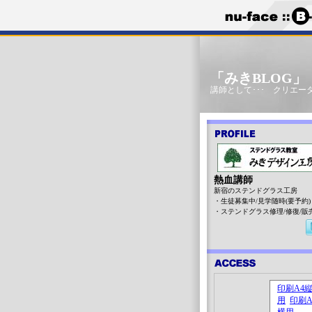
「みきBLOG
講師として･･･ クリエータ
熱血講師
新宿のステンドグラス工房
・生徒募集中/見学随時(要予約)
・ステンドグラス修理/修復/販