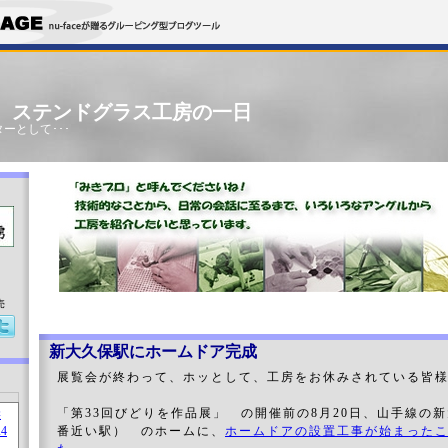
」 ステンドグラス工房の一日
ーとして･･･
売
新大久保駅にホームドア完成
展覧会が終わって、ホッとして、工房をお休みされている皆
「第33回びどりを作品展」 の開催前の8月20日、山手線の
番近い駅） のホームに、
ホームドアの設置工事が始まった