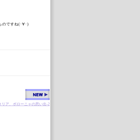
ですね(･∀･)
タリア、ボローニャの思い出-2