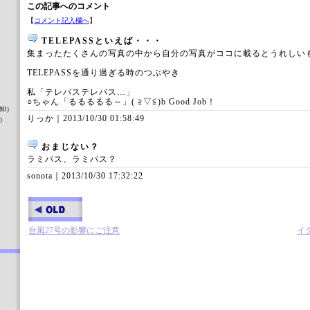
この記事へのコメント
【
コメント記入欄へ
】
TELEPASSといえば・・・
集まったたくさんの写真の中から自分の写真がココに載るとうれしいもの
TELEPASSを通り過ぎる時のつぶやき
）
私「テレパステレパス…」
○ちゃん「るるるるる～」( ≧▽≦)b Good Job！
80）
りっか｜
2013/10/30 01:58:49
8）
おまじない？
ラミパス、ラミパス？
）
sonota｜
2013/10/30 17:32:22
台風27号の影響にご注意
イ