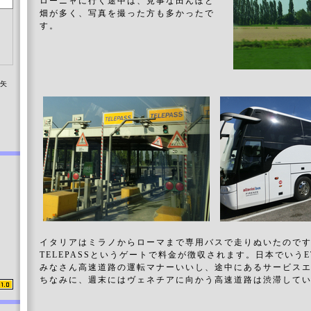
ローニャに行く途中は、見事な田んぼと
畑が多く、写真を撮った方も多かったで
す。
染矢
イタリアはミラノからローマまで専用バスで走りぬいたので
TELEPASSというゲートで料金が徴収されます。日本でいう
みなさん高速道路の運転マナーいいし、途中にあるサービス
ちなみに、週末にはヴェネチアに向かう高速道路は渋滞して