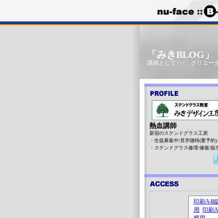
「みきBLOG
講師として･･･ クリエータ
熱血講師
新宿のステンドグラス工房
・生徒募集中/見学随時(要予約)
・ステンドグラス修理/修復/販