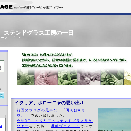
」 ステンドグラス工房の一日
ーとして･･･
売
イタリア、ボローニャの思い出-1
前回のブログの見事な 『田んぼ&青
空』
で思い出しました。
今年6月にイタリアのステンドグラス見学
ツアー
をした際、
港町ヴェネチア
からボ