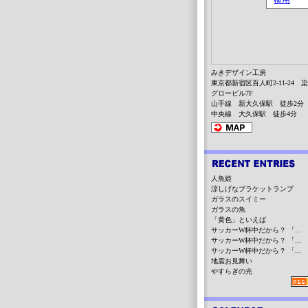
みきデザイン工房
東京都新宿区百人町2-11-24 
グロービル7F
山手線 新大久保駅 徒歩2分
中央線 大久保駅 徒歩4分
人魚姫
涼しげなブラケットランプ
ガラスのスイミー
ガラスの魚
「黄色」といえば
サッカーW杯中だから？ 「...
サッカーW杯中だから？ 「...
サッカーW杯中だから？ 「...
地震お見舞い
やすらぎの光