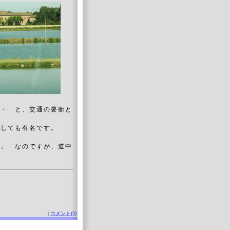
・・ と、交通の要衝と
としても有名です。
堂」 なのですが、道中
|
コメント(2)