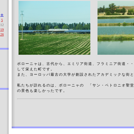
土
5
12
19
26
ボローニャは、古代から、エミリア街道、フラミニア街道・
して栄えた町です。
また、ヨーロッパ最古の大学が創設されたアカデミックな街
私たちが訪れるのは、ボローニャの 「サン・ペトロニオ聖
の景色も楽しかったです。