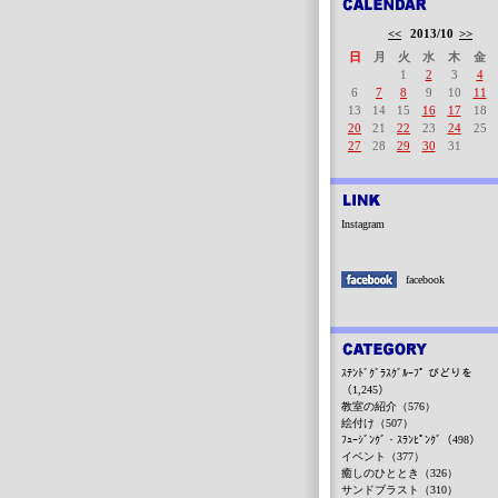
<<
2013/10
>>
日
月
火
水
木
金
1
2
3
4
6
7
8
9
10
11
13
14
15
16
17
18
20
21
22
23
24
25
27
28
29
30
31
Instagram
facebook
ｽﾃﾝﾄﾞｸﾞﾗｽｸﾞﾙｰﾌﾟ びどりを
（1,245）
教室の紹介（576）
絵付け（507）
ﾌｭｰｼﾞﾝｸﾞ・ｽﾗﾝﾋﾟﾝｸﾞ（498）
イベント（377）
癒しのひととき（326）
サンドブラスト（310）