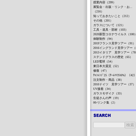
授業内容（299）
展覧会・出版・リンク・お...
（216）
知っておきたいこと（212）
その他（201）
ガラスについて（121）
工具・道具・部材（103）
2020新型コロナウイルス（100
体験制作（94）
2019フランス見学ツアー（91）
2016イングランド見学ツアー（
2013イタリア 見学ツアー（7
ステンドグラスの歴史（65）
LED電球（54）
東日本大震災（52）
修復（47）
ﾁｬﾝﾚﾝｼﾞ25（ﾁｰﾑﾏｲﾅｽ6%）（42
注文制作・商品（38）
2010ドイツ 見学ツアー（37）
UV接着（34）
ガラスモザイク（33）
生徒さんの声（19）
00-リンク集（2）