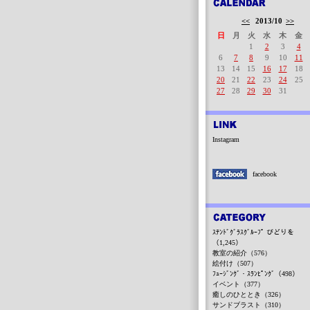
<<
2013/10
>>
日
月
火
水
木
金
1
2
3
4
6
7
8
9
10
11
13
14
15
16
17
18
20
21
22
23
24
25
27
28
29
30
31
Instagram
facebook
ｽﾃﾝﾄﾞｸﾞﾗｽｸﾞﾙｰﾌﾟ びどりを
（1,245）
教室の紹介（576）
絵付け（507）
ﾌｭｰｼﾞﾝｸﾞ・ｽﾗﾝﾋﾟﾝｸﾞ（498）
イベント（377）
癒しのひととき（326）
サンドブラスト（310）