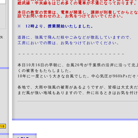
総武線・中央線をはじめ多くの電車が不通になっております
本日の教室の営業は、電車が開通し、講師が到着してからと
話でお問い合わせの上、お気をつけておいでください。
※
12時より、授業開始いたしました。
道路に、強風で飛んだ枝やごみなどが散乱していますので、
染矢
工房においでの際は、お気をつけておいでください。
－－－－－－－－－－－－－－－－－－－－－－－－－
本日10月16日の早朝に、台風26号が千葉県の沿岸に沿って
くの被害をもたらしました。
10年に一度という大きな台風でした。中心気圧が960hPsだ
各地で、大雨や強風の被害があるようですが、皆様は大丈夫
まだ風が強い地域もありますので、外に出るときはお気を付