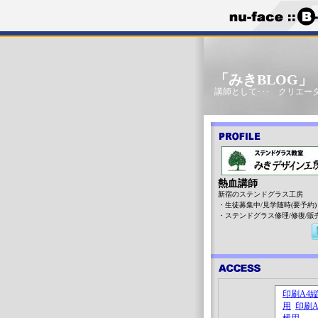
「みきBLOG
講師として･･･ クリエータ
熱血講師
新宿のステンドグラス工房
・生徒募集中/見学随時(要予約)
・ステンドグラス修理/修復/販