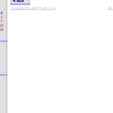
こんな日はヴェネチアへ行こう-4
月
土
5
12
19
26