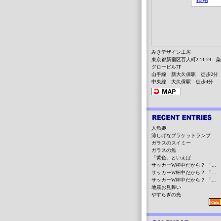
みきデザイン工房
東京都新宿区百人町2-11-24 
グロービル7F
山手線 新大久保駅 徒歩2分
中央線 大久保駅 徒歩4分
人魚姫
涼しげなブラケットランプ
ガラスのスイミー
ガラスの魚
「黄色」といえば
サッカーW杯中だから？ 「...
サッカーW杯中だから？ 「...
サッカーW杯中だから？ 「...
地震お見舞い
やすらぎの光