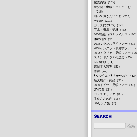
授業内容（299）
展覧会・出版・リンク・お...
（216）
知っておきたいこと（212）
その他（201）
ガラスについて（121）
工具・道具・部材（103）
2020新型コロナウイルス（100
体験制作（94）
2019フランス見学ツアー（91）
2016イングランド見学ツアー（
2013イタリア 見学ツアー（7
ステンドグラスの歴史（65）
LED電球（54）
東日本大震災（52）
修復（47）
ﾁｬﾝﾚﾝｼﾞ25（ﾁｰﾑﾏｲﾅｽ6%）（42
注文制作・商品（38）
2010ドイツ 見学ツアー（37）
UV接着（34）
ガラスモザイク（33）
生徒さんの声（19）
00-リンク集（2）