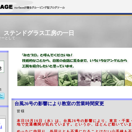
」 ステンドグラス工房の一日
ーとして･･･
売
台風26号の影響により教室の営業時間変更
皆様
本日10月16日（水）は、台風26号の影響により、東京・千
地で交通機関が乱れています。というか、ほとんど動いてい
めったに内回り、外回りとも不通になることはない山手線も