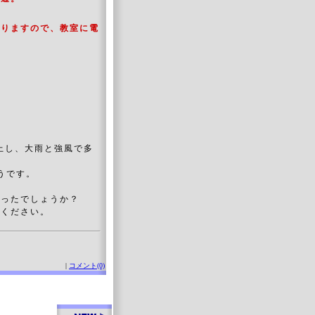
。
なりますので、教室に電
北上し、大雨と強風で多
そうです。
だったでしょうか？
けください。
|
コメント(0)