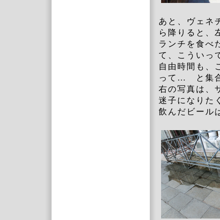
あと、ヴェネ
ら降りると、
ランチを食べ
て、こういっ
自由時間も、
って… と集
右の写真は、
迷子になりた
飲んだビール