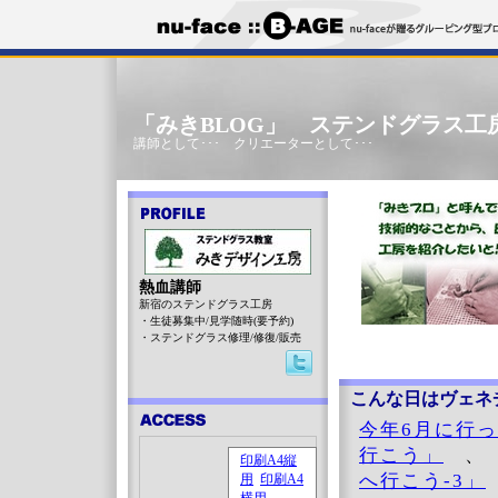
「みきBLOG」 ステンドグラス工
講師として･･･ クリエーターとして･･･
熱血講師
新宿のステンドグラス工房
・生徒募集中/見学随時(要予約)
・ステンドグラス修理/修復/販売
こんな日はヴェネ
今年6月に行
行こう」
へ行こう-3」