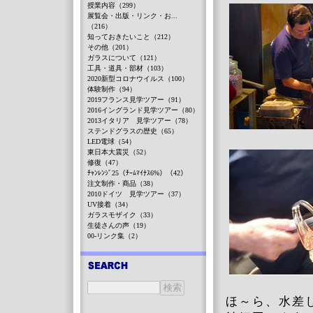
授業内容（299）
展覧会・出版・リンク・お...
（216）
知っておきたいこと（212）
その他（201）
ガラスについて（121）
工具・道具・部材（103）
2020新型コロナウイルス（100）
体験制作（94）
2019フランス見学ツアー（91）
2016イングランド見学ツアー（80）
2013イタリア 見学ツアー（78）
ステンドグラスの歴史（65）
LED電球（54）
東日本大震災（52）
修復（47）
ﾁｬﾝﾚﾝｼﾞ25（ﾁｰﾑﾏｲﾅｽ6%）（42）
注文制作・商品（38）
2010ドイツ 見学ツアー（37）
UV接着（34）
ガラスモザイク（33）
生徒さんの声（19）
00-リンク集（2）
ほ～ら、水差