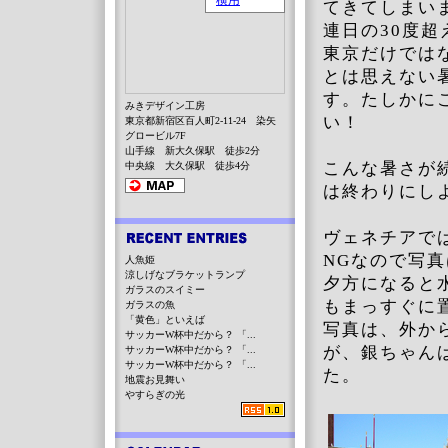
てきてしまい
連日の30度
東京だけでは
とは思えない
す。たしかに
みきデザイン工房
い！
東京都新宿区百人町2-11-24 染矢
グロービル7F
山手線 新大久保駅 徒歩2分
こんな暑さが
中央線 大久保駅 徒歩4分
は終わりにし
ヴェネチアで
NGなので写
人魚姫
涼しげなブラケットランプ
夕方になると
ガラスのスイミー
もまっすぐに
ガラスの魚
「黄色」といえば
写真は、外か
サッカーW杯中だから？ 「...
が、銀ちゃん
サッカーW杯中だから？ 「...
サッカーW杯中だから？ 「...
た。
地震お見舞い
やすらぎの光