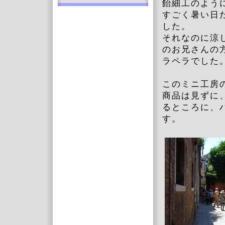
飴細工のよう
すごく暑い日
した。
それなのに涼
のお兄さんの
ラペラでした
このミニ工房
商品は見ずに
るところに、
す。