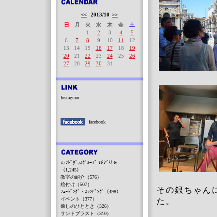
<<
2013/10
>>
日
月
火
水
木
金
土
1
2
3
4
5
6
7
8
9
10
11
12
13
14
15
16
17
18
19
20
21
22
23
24
25
26
27
28
29
30
31
Instagram
facebook
ｽﾃﾝﾄﾞｸﾞﾗｽｸﾞﾙｰﾌﾟ びどりを
（1,245）
教室の紹介（576）
絵付け（507）
その銀ちゃん
ﾌｭｰｼﾞﾝｸﾞ・ｽﾗﾝﾋﾟﾝｸﾞ（498）
イベント（377）
た。
癒しのひととき（326）
サンドブラスト（310）