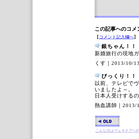
この記事へのコメ
【
コメント記入欄へ
】
銀ちゃん！！
新婚旅行の現地
くす｜
2013/10/13
びっくり！！
以前、テレビで
いましたよ～。
日本人受けする
熱血講師｜
2013/
こんな日はヴェネチアへ行