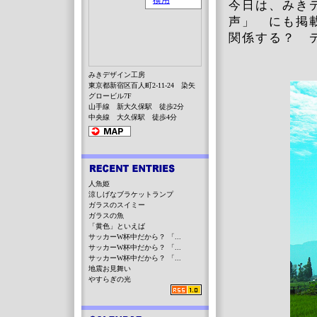
今日は、みき
声」 にも掲
関係する？ 
みきデザイン工房
東京都新宿区百人町2-11-24 染矢
グロービル7F
山手線 新大久保駅 徒歩2分
中央線 大久保駅 徒歩4分
人魚姫
涼しげなブラケットランプ
ガラスのスイミー
ガラスの魚
「黄色」といえば
サッカーW杯中だから？ 「...
サッカーW杯中だから？ 「...
サッカーW杯中だから？ 「...
地震お見舞い
やすらぎの光