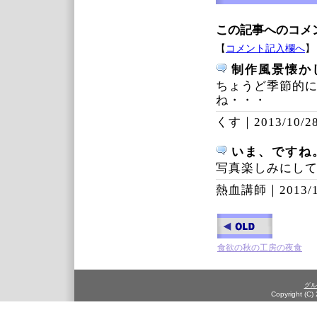
この記事へのコメ
【
コメント記入欄へ
】
制作風景懐か
ちょうど季節的
ね・・・
くす｜
2013/10/28
いま、ですね
写真楽しみにし
熱血講師｜
2013/
食欲の秋の工房の夜食
グル
Copyright (C)