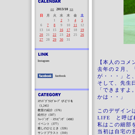
<<
2013/10
>>
日
月
火
水
木
金
土
1
2
3
4
5
6
7
8
9
10
11
12
13
14
15
16
17
18
19
20
21
22
23
24
25
26
27
28
29
30
31
Instagram
【本人のコメン
去年の２月、
が・・・」と
facebook
そして、先生
「できますよ
かは・・」
ｽﾃﾝﾄﾞｸﾞﾗｽｸﾞﾙｰﾌﾟ びどりを
（1,245）
このデザインは
教室の紹介（576）
絵付け（507）
LIFE と呼
ﾌｭｰｼﾞﾝｸﾞ・ｽﾗﾝﾋﾟﾝｸﾞ（498）
私はこの細部
イベント（377）
癒しのひととき（326）
当初は自宅の
サンドブラスト（310）