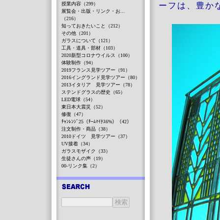
授業内容（299）
ーフは、豊か
展覧会・出版・リンク・お...
（216）
知っておきたいこと（212）
その他（201）
ガラスについて（121）
工具・道具・部材（103）
2020新型コロナウイルス（100）
体験制作（94）
2019フランス見学ツアー（91）
2016イングランド見学ツアー（80）
2013イタリア 見学ツアー（78）
ステンドグラスの歴史（65）
LED電球（54）
東日本大震災（52）
修復（47）
ﾁｬﾝﾚﾝｼﾞ25（ﾁｰﾑﾏｲﾅｽ6%）（42）
注文制作・商品（38）
2010ドイツ 見学ツアー（37）
UV接着（34）
ガラスモザイク（33）
生徒さんの声（19）
00-リンク集（2）