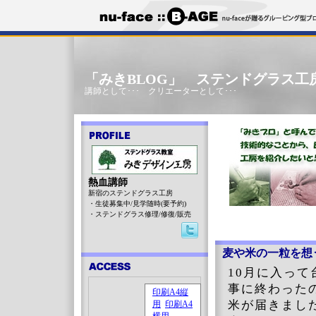
「みきBLOG」 ステンドグラス工
講師として･･･ クリエーターとして･･･
熱血講師
新宿のステンドグラス工房
・生徒募集中/見学随時(要予約)
・ステンドグラス修理/修復/販売
麦や米の一粒を想
10月に入っ
事に終わった
米が届きまし