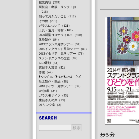
授業内容（299）
展覧会・出版・リンク・お...
（216）
知っておきたいこと（212）
その他（201）
ガラスについて（121）
工具・道具・部材（103）
2020新型コロナウイルス（100）
体験制作（94）
2019フランス見学ツアー（91）
2016イングランド見学ツアー（80）
2013イタリア 見学ツアー（78）
ステンドグラスの歴史（65）
LED電球（54）
東日本大震災（52）
修復（47）
ﾁｬﾝﾚﾝｼﾞ25（ﾁｰﾑﾏｲﾅｽ6%）（42）
注文制作・商品（38）
2010ドイツ 見学ツアー（37）
UV接着（34）
ガラスモザイク（33）
生徒さんの声（19）
00-リンク集（2）
歩5分