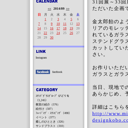
31回展～3
ただいた企画
<<
2014/09
>>
日
月
火
水
木
金
土
1
2
3
4
5
6
金太郎飴のよ
7
8
9
10
11
12
13
リアのモレッ
14
15
16
17
18
19
20
21
22
23
24
25
26
27
れているガラ
28
29
30
ステンドグラ
カットしてい
さい。
Instagram
お作りいただ
facebook
ガラスとガラ
当日、現地で
あらかじめ、
ｽﾃﾝﾄﾞｸﾞﾗｽｸﾞﾙｰﾌﾟ びどりを
（1,245）
教室の紹介（576）
詳細はこちら
絵付け（507）
http://www.mi
ﾌｭｰｼﾞﾝｸﾞ・ｽﾗﾝﾋﾟﾝｸﾞ（498）
イベント（377）
designkobo.co
癒しのひととき（326）
サンドブラスト（310）