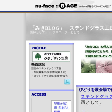
「みきBLOG」 ステンドグラス工
講師として･･･ クリエーターとして･･･
熱血講師
新宿のステンドグラス工房
・生徒募集中/見学随時(要予約)
・ステンドグラス修理/修復/販売
びどりを展会場で
ステンドグラス
画として、