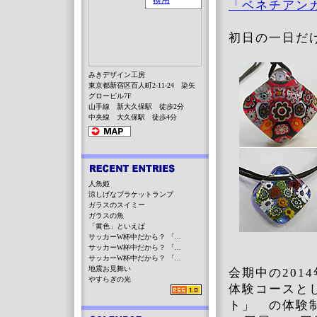
「ベネチアン
初日の一日だ
みきデザイン工房
東京都新宿区百人町2-11-24 染矢
グロービル7F
山手線 新大久保駅 徒歩2分
中央線 大久保駅 徒歩4分
人魚姫
涼しげなブラケットランプ
ガラスのスイミー
ガラスの魚
「黄色」といえば
サッカーW杯中だから？ 「...
サッカーW杯中だから？ 「...
サッカーW杯中だから？ 「...
地震お見舞い
会期中の201
やすらぎの光
体験コースと
ト」 の体験