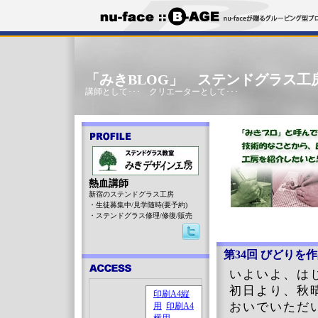
「みきBLOG」 ステンドグラス工
講師として･･･ クリエーターとして･･･
熱血講師
新宿のステンドグラス工房
・生徒募集中/見学随時(要予約)
・ステンドグラス修理/修復/販売
第34回 びどりを
いよいよ、は
初日より、秋
おいでいただ