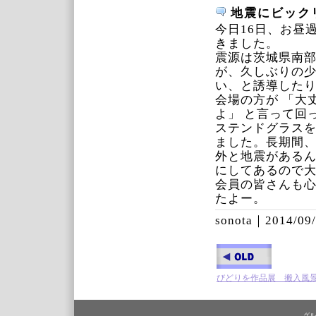
地震にビック
今日16日、お昼
きました。
震源は茨城県南部
が、久しぶりの
い、と誘導した
会場の方が 「大
よ」 と言って回
ステンドグラス
ました。長期間
外と地震がある
にしてあるので
会員の皆さんも
たよー。
sonota｜
2014/09/
びどりを作品展 搬入風
グル