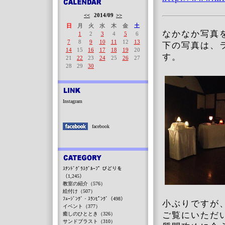
<<
2014/09
>>
日
月
火
水
木
金
土
なかなか写真
1
2
3
4
5
6
7
8
9
10
11
12
13
下の写真は、
14
15
16
17
18
19
20
す。
21
22
23
24
25
26
27
28
29
30
Instagram
facebook
ｽﾃﾝﾄﾞｸﾞﾗｽｸﾞﾙｰﾌﾟ びどりを
（1,245）
教室の紹介（576）
絵付け（507）
ﾌｭｰｼﾞﾝｸﾞ・ｽﾗﾝﾋﾟﾝｸﾞ（498）
小ぶりですが
イベント（377）
ご覧にいただ
癒しのひととき（326）
サンドブラスト（310）