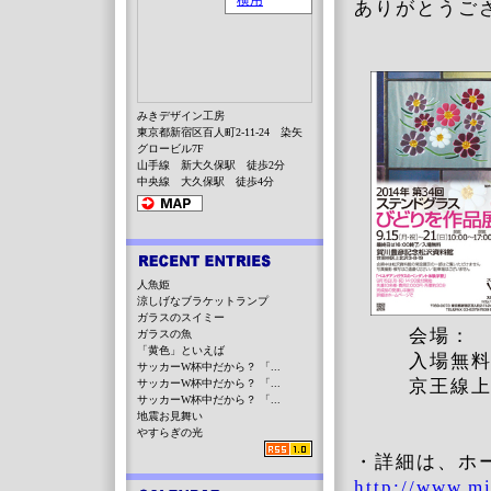
ありがとうご
みきデザイン工房
東京都新宿区百人町2-11-24 染矢
グロービル7F
山手線 新大久保駅 徒歩2分
中央線 大久保駅 徒歩4分
人魚姫
涼しげなブラケットランプ
ガラスのスイミー
会場： 賀
ガラスの魚
「黄色」といえば
入場無
サッカーW杯中だから？ 「...
京王線上北
サッカーW杯中だから？ 「...
サッカーW杯中だから？ 「...
地震お見舞い
やすらぎの光
・詳細は、ホ
http://www.mi