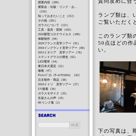
質問攻めに合
授業内容（299）
展覧会・出版・リンク・お...
（216）
ランプ類は、
知っておきたいこと（212）
その他（201）
ご覧いただく
ガラスについて（121）
工具・道具・部材（103）
2020新型コロナウイルス（100）
このランプ類
体験制作（94）
50点ほどの
2019フランス見学ツアー（91）
2016イングランド見学ツアー（80）
い。
2013イタリア 見学ツアー（78）
ステンドグラスの歴史（65）
LED電球（54）
東日本大震災（52）
修復（47）
ﾁｬﾝﾚﾝｼﾞ25（ﾁｰﾑﾏｲﾅｽ6%）（42）
注文制作・商品（38）
2010ドイツ 見学ツアー（37）
UV接着（34）
ガラスモザイク（33）
生徒さんの声（19）
00-リンク集（2）
下の写真は、