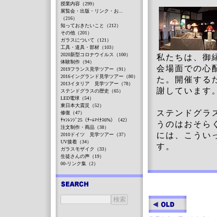
授業内容（299）
展覧会・出版・リンク・お...
（216）
知っておきたいこと（212）
その他（201）
ガラスについて（121）
工具・道具・部材（103）
2020新型コロナウイルス（100）
私たちは、御
体験制作（94）
会場面での心
2019フランス見学ツアー（91）
2016イングランド見学ツアー（80）
た。開催する
2013イタリア 見学ツアー（78）
謝しています
ステンドグラスの歴史（65）
LED電球（54）
東日本大震災（52）
ステンドグラ
修復（47）
ﾁｬﾝﾚﾝｼﾞ25（ﾁｰﾑﾏｲﾅｽ6%）（42）
うのはおそら
注文制作・商品（38）
には、こうい
2010ドイツ 見学ツアー（37）
UV接着（34）
す。
ガラスモザイク（33）
生徒さんの声（19）
00-リンク集（2）