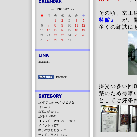
<<
2008/07
>>
その頃、京王
日
月
火
水
木
金
土
料館』
が、
1
2
3
4
5
6
7
8
9
10
11
12
多くの雑誌に
13
14
15
16
17
18
19
20
21
22
23
24
25
26
27
28
29
30
31
Instagram
facebook
採光の多い回
築のため薄暗
としては好条
ｽﾃﾝﾄﾞｸﾞﾗｽｸﾞﾙｰﾌﾟ びどりを
（1,245）
教室の紹介（576）
絵付け（507）
ﾌｭｰｼﾞﾝｸﾞ・ｽﾗﾝﾋﾟﾝｸﾞ（498）
イベント（377）
癒しのひととき（326）
サンドブラスト（310）