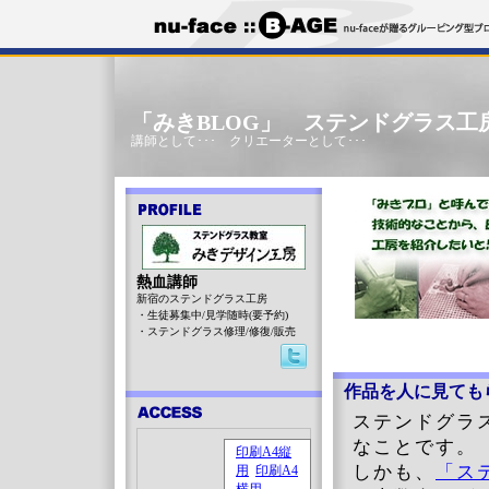
「みきBLOG」 ステンドグラス工
講師として･･･ クリエーターとして･･･
熱血講師
新宿のステンドグラス工房
・生徒募集中/見学随時(要予約)
・ステンドグラス修理/修復/販売
作品を人に見ても
ステンドグラ
なことです。
しかも、
「ス