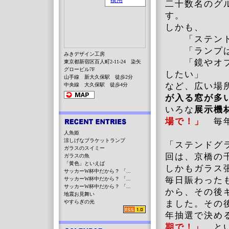
二十数名のグ
す。
しかも、
「ステンド
「ランプ
みきデザイン工房
「鏡やオブ
東京都新宿区百人町2-11-24 染矢
グロービル7F
したい」
山手線 新大久保駅 徒歩2分
など、広い場
中央線 大久保駅 徒歩4分
が入る窓が多
いろな
展示機
場で！」
毎
人魚姫
涼しげなブラケットランプ
「ステンドグ
ガラスのスイミー
回は、京橋の
ガラスの魚
「黄色」といえば
しかもガラス
サッカーW杯中だから？ 「...
毎日賑わった
サッカーW杯中だから？ 「...
サッカーW杯中だから？ 「...
から、その後
地震お見舞い
やすらぎの光
ました。その
年抽選で決め
期で！」
と