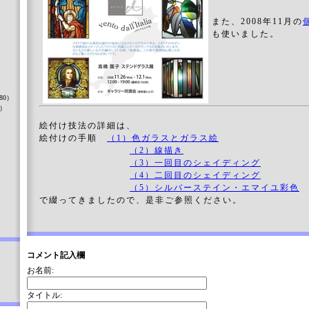
また、2008年11月の
も使いました。
）
80）
8）
絵付け技法の詳細は、
絵付けの手順
（1）色ガラスとガラス絵
（2）線描き
）
（3）一回目のシェイディング
（4）二回目のシェイディング
（5）シルバーステイン・エマイユ彩色
で綴ってきましたので、是非ご参照ください。
コメント記入欄
お名前:
タイトル: