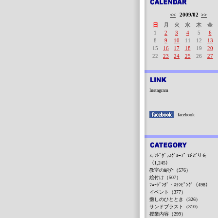
<<
2009/02
>>
日
月
火
水
木
金
1
2
3
4
5
6
8
9
10
11
12
13
15
16
17
18
19
20
22
23
24
25
26
27
Instagram
facebook
ｽﾃﾝﾄﾞｸﾞﾗｽｸﾞﾙｰﾌﾟ びどりを
（1,245）
教室の紹介（576）
絵付け（507）
ﾌｭｰｼﾞﾝｸﾞ・ｽﾗﾝﾋﾟﾝｸﾞ（498）
イベント（377）
癒しのひととき（326）
サンドブラスト（310）
授業内容（299）