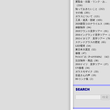
展覧会・出版・リンク・お...
（216）
知っておきたいこと（212）
その他（201）
ガラスについて（121）
工具・道具・部材（103）
2020新型コロナウイルス（100
体験制作（94）
2019フランス見学ツアー（91）
2016イングランド見学ツアー（
2013イタリア 見学ツアー（7
ステンドグラスの歴史（65）
LED電球（54）
東日本大震災（52）
修復（47）
ﾁｬﾝﾚﾝｼﾞ25（ﾁｰﾑﾏｲﾅｽ6%）（42
注文制作・商品（38）
2010ドイツ 見学ツアー（37）
UV接着（34）
ガラスモザイク（33）
生徒さんの声（19）
00-リンク集（2）