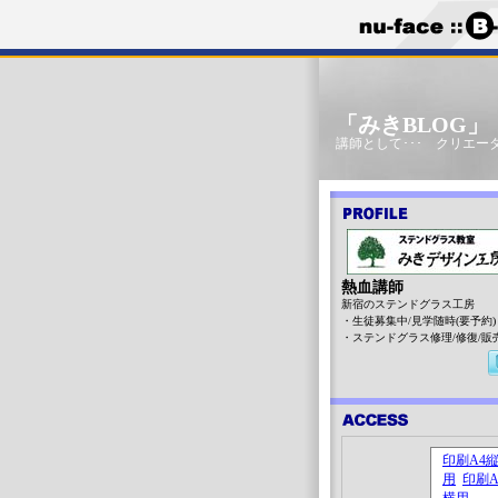
「みきBLOG
講師として･･･ クリエータ
熱血講師
新宿のステンドグラス工房
・生徒募集中/見学随時(要予約)
・ステンドグラス修理/修復/販