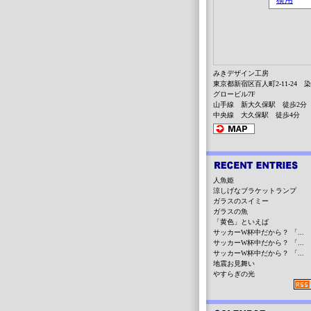
みきデザイン工房
東京都新宿区百人町2-11-24 
グロービル7F
山手線 新大久保駅 徒歩2分
中央線 大久保駅 徒歩4分
人魚姫
涼しげなブラケットランプ
ガラスのスイミー
ガラスの魚
「黄色」といえば
サッカーW杯中だから？ 「...
サッカーW杯中だから？ 「...
サッカーW杯中だから？ 「...
地震お見舞い
やすらぎの光