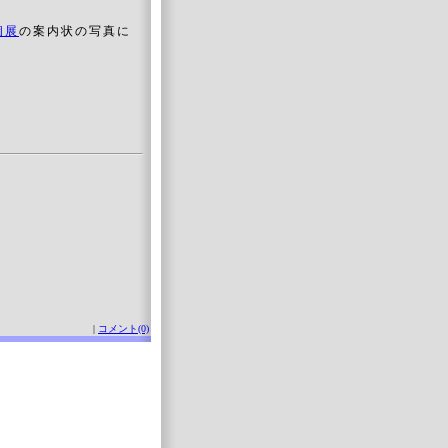
個展
の案内状の写真に
|
コメント(0)