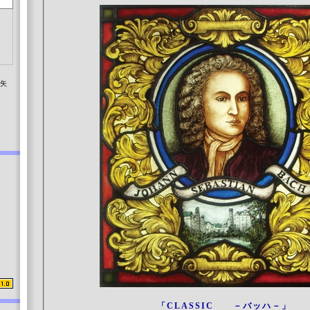
染矢
「CLASSIC －バッハ－」