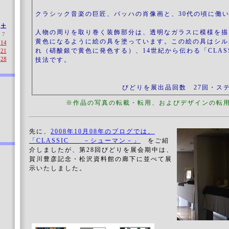
クラシック音楽の巨匠、バッハの肖像画と、30代の頃に働
土
人物の周りを取り巻く装飾部分は、透明なガラスに模様を描
7
黄色になるように絵の具を塗っています。この絵の具はシル
14
れ（硝酸銀で黄色に発色する）、14世紀から伝わる「CLAS
21
28
技法です。
びどりを展出品回数 27回・ス
※作品の写真の転載・転用、およびデザインの転用
先に、
2008年10月08年のブログでは、
「CLASSIC －シューマン－」
をご紹
介しましたが、第28回びどりを展会期中は、
賀川豊彦記念・松沢資料館の廊下に並べて展
示いたしました。