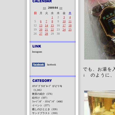
<<
2009/04
>>
日
月
火
水
木
金
土
1
2
3
4
5
6
7
8
9
10
11
12
13
14
15
16
17
18
19
20
21
22
23
24
25
26
27
28
29
30
Instagram
facebook
でも、お湯を入
↓ のように
ｽﾃﾝﾄﾞｸﾞﾗｽｸﾞﾙｰﾌﾟ びどりを
（1,245）
教室の紹介（576）
絵付け（507）
ﾌｭｰｼﾞﾝｸﾞ・ｽﾗﾝﾋﾟﾝｸﾞ（498）
イベント（377）
癒しのひととき（326）
サンドブラスト（310）