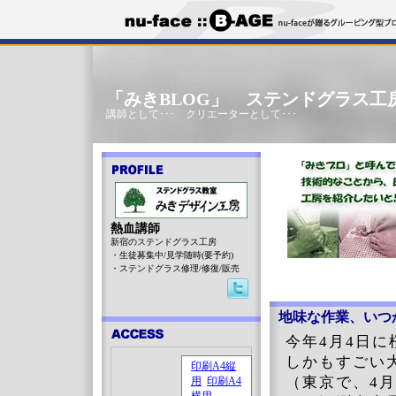
「みきBLOG」 ステンドグラス工
講師として･･･ クリエーターとして･･･
熱血講師
新宿のステンドグラス工房
・生徒募集中/見学随時(要予約)
・ステンドグラス修理/修復/販売
地味な作業、いつ
今年4月4日
しかもすごい
（東京で、4月