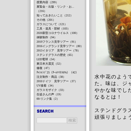
授業内容（299）
展覧会・出版・リンク・お...
（216）
知っておきたいこと（212）
その他（201）
ガラスについて（121）
工具・道具・部材（103）
2020新型コロナウイルス（100）
体験制作（94）
2019フランス見学ツアー（91）
2016イングランド見学ツアー（80）
2013イタリア 見学ツアー（78）
ステンドグラスの歴史（65）
LED電球（54）
東日本大震災（52）
修復（47）
ﾁｬﾝﾚﾝｼﾞ25（ﾁｰﾑﾏｲﾅｽ6%）（42）
水中花のよう
注文制作・商品（38）
2010ドイツ 見学ツアー（37）
た。味は、ジ
UV接着（34）
やかな味でし
ガラスモザイク（33）
生徒さんの声（19）
なるとは！
00-リンク集（2）
ステンドグラ
頑張りましょ