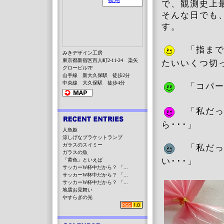
で、観測史上
そんな日でも
す。
「指まで
みきデザイン工房
東京都新宿区百人町2-11-24 染矢
たいいくつ切
グロービル7F
山手線 新大久保駅 徒歩2分
中央線 大久保駅 徒歩4分
「コパー
「私だっ
ら･･･」
人魚姫
涼しげなブラケットランプ
ガラスのスイミー
「私だっ
ガラスの魚
い･･･」
「黄色」といえば
サッカーW杯中だから？ 「...
サッカーW杯中だから？ 「...
サッカーW杯中だから？ 「...
地震お見舞い
やすらぎの光