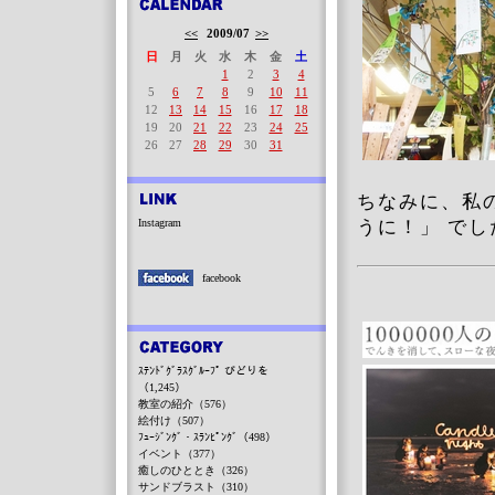
<<
2009/07
>>
日
月
火
水
木
金
土
1
2
3
4
5
6
7
8
9
10
11
12
13
14
15
16
17
18
19
20
21
22
23
24
25
26
27
28
29
30
31
ちなみに、私
Instagram
うに！」 でし
facebook
ｽﾃﾝﾄﾞｸﾞﾗｽｸﾞﾙｰﾌﾟ びどりを
（1,245）
教室の紹介（576）
絵付け（507）
ﾌｭｰｼﾞﾝｸﾞ・ｽﾗﾝﾋﾟﾝｸﾞ（498）
イベント（377）
癒しのひととき（326）
サンドブラスト（310）