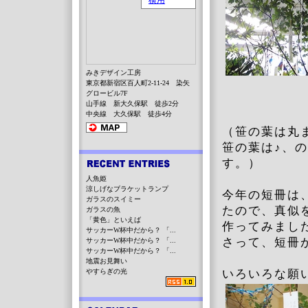
みきデザイン工房
東京都新宿区百人町2-11-24 染矢
グロービル7F
山手線 新大久保駅 徒歩2分
中央線 大久保駅 徒歩4分
（笹の葉は丸
笹の葉は♪、
す。）
人魚姫
涼しげなブラケットランプ
今年の短冊は
ガラスのスイミー
たので、真似
ガラスの魚
「黄色」といえば
作ってみまし
サッカーW杯中だから？ 「...
さって、短冊
サッカーW杯中だから？ 「...
サッカーW杯中だから？ 「...
地震お見舞い
やすらぎの光
いろいろな願