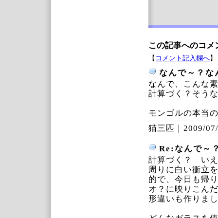
この記事へのコメ
【
コメント記入欄へ
】
なんで～？な
なんで、こんな
計算づく？そう
モンゴルの本当
猫三匹｜
2009/07
Re:なんで～
計算づく？ い
周りに白い衝立
的で、今日も帰
オ？に映りこん
形違いも作りま