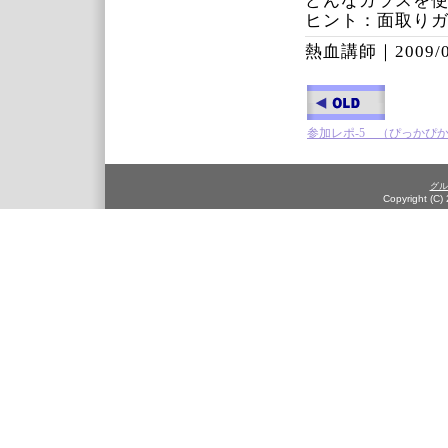
どんなガラスを
ヒント：面取り
熱血講師｜
2009/
参加レポ-5 （ぴっかぴ
グル
Copyright (C)