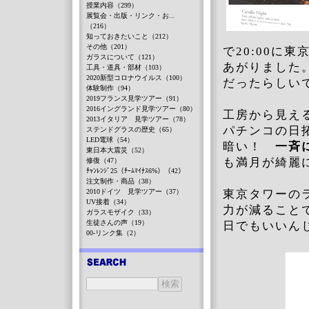
授業内容（299）
展覧会・出版・リンク・お...
（216）
知っておきたいこと（212）
その他（201）
で20:00に
ガラスについて（121）
あがりました
工具・道具・部材（103）
2020新型コロナウイルス（100）
だったらしい
体験制作（94）
2019フランス見学ツアー（91）
2016イングランド見学ツアー（80）
工房から見え
2013イタリア 見学ツアー（78）
パチンコの日
ステンドグラスの歴史（65）
LED電球（54）
暗い！
一斉
東日本大震災（52）
も満月が綺麗
修復（47）
ﾁｬﾝﾚﾝｼﾞ25（ﾁｰﾑﾏｲﾅｽ6%）（42）
注文制作・商品（38）
2010ドイツ 見学ツアー（37）
東京タワーのラ
UV接着（34）
力が減ること
ガラスモザイク（33）
生徒さんの声（19）
日でもいいん
00-リンク集（2）