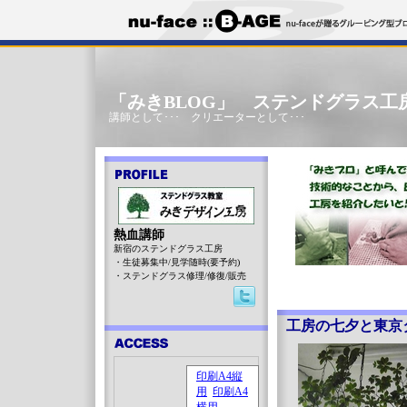
「みきBLOG」 ステンドグラス工
講師として･･･ クリエーターとして･･･
熱血講師
新宿のステンドグラス工房
・生徒募集中/見学随時(要予約)
・ステンドグラス修理/修復/販売
工房の七夕と東京