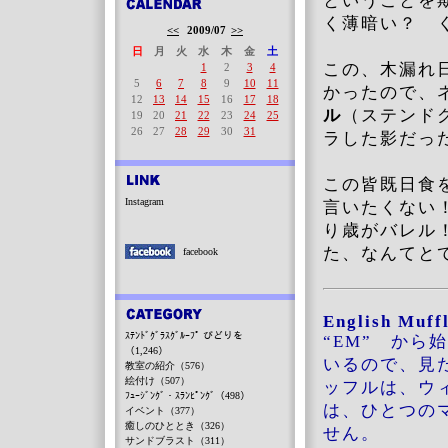
ということを
く薄暗い？ 
<<
2009/07
>>
日
月
火
水
木
金
土
この、木漏れ
1
2
3
4
5
6
7
8
9
10
11
かったので、
12
13
14
15
16
17
18
ル
（ステンド
19
20
21
22
23
24
25
26
27
28
29
30
31
ラした影だっ
この皆既日食
Instagram
言いたくない
り歳がバレル
た、なんてと
facebook
English M
ｽﾃﾝﾄﾞｸﾞﾗｽｸﾞﾙｰﾌﾟ びどりを
“EM” か
（1,246）
いるので、見
教室の紹介（576）
絵付け（507）
ッフルは、ウ
ﾌｭｰｼﾞﾝｸﾞ・ｽﾗﾝﾋﾟﾝｸﾞ（498）
は、ひとつの
イベント（377）
癒しのひととき（326）
せん。
サンドブラスト（311）