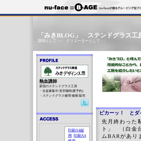
「みきBLOG」 ステンドグラス工
講師として･･･ クリエーターとして･･･
熱血講師
新宿のステンドグラス工房
・生徒募集中/見学随時(要予約)
・ステンドグラス修理/修復/販売
ピカーッ！ とダ
先月終わった
ト」 （白金
ムBARがあ