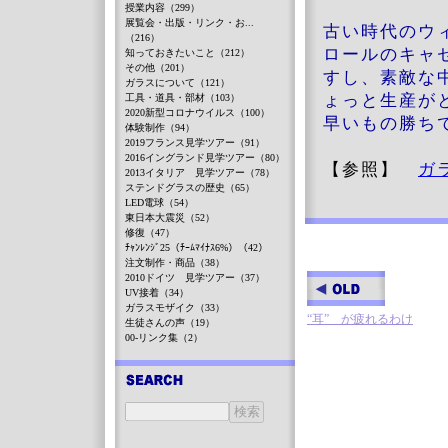
授業内容（299）
展覧会・出版・リンク・お...
古い時代のウ
（216）
ロールのキャ
知っておきたいこと（212）
その他（201）
すし、素敵な
ガラスについて（121）
ょっと生産が
工具・道具・部材（103）
2020新型コロナウイルス（100）
早いもの勝ち
体験制作（94）
2019フランス見学ツアー（91）
2016イングランド見学ツアー（80）
【参照】
ガラ
2013イタリア 見学ツアー（78）
ステンドグラスの歴史（65）
LED電球（54）
東日本大震災（52）
修復（47）
ﾁｬﾝﾚﾝｼﾞ25（ﾁｰﾑﾏｲﾅｽ6%）（42）
注文制作・商品（38）
2010ドイツ 見学ツアー（37）
UV接着（34）
ガラスモザイク（33）
“耳” が疲れるわけ
生徒さんの声（19）
00-リンク集（2）