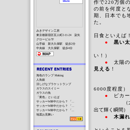
作で220万
の前を何度と
期、日本でも
た。
みきデザイン工房
日食といえば
東京都新宿区百人町2-11-24 染矢
グロービル7F
●
黒い
山手線 新大久保駅 徒歩2分
（月が隠し
中央線 大久保駅 徒歩4分
い！）
●
太陽
見える
！
（あの白
海色のランプ Making
人魚姫
コロナは1
涼しげなブラケットランプ
6000度程度）
ガラスのスイミー
ガラスの魚
●
ピカ
「黄色」といえば
サッカーW杯中だから？ 「...
（太陽がす
サッカーW杯中だから？ 「...
出て輝く瞬間）
サッカーW杯中だから？ 「...
地震お見舞い
●
木漏