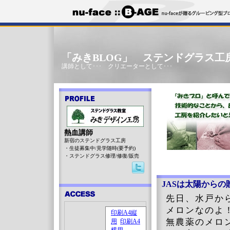
「みきBLOG」 ステンドグラス工
講師として･･･ クリエーターとして･･･
熱血講師
新宿のステンドグラス工房
・生徒募集中/見学随時(要予約)
・ステンドグラス修理/修復/販売
JASは太陽からの
先日、水戸か
メロンなのよ
無農薬のメロ