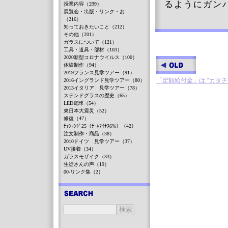
るようにガン
授業内容（299）
展覧会・出版・リンク・お...
（216）
知っておきたいこと（212）
その他（201）
ガラスについて（121）
工具・道具・部材（103）
2020新型コロナウイルス（100）
体験制作（94）
2019フランス見学ツアー（91）
「定額給付金」は “カタチ
2016イングランド見学ツアー（80）
2013イタリア 見学ツアー（78）
ステンドグラスの歴史（65）
LED電球（54）
東日本大震災（52）
修復（47）
ﾁｬﾝﾚﾝｼﾞ25（ﾁｰﾑﾏｲﾅｽ6%）（42）
注文制作・商品（38）
2010ドイツ 見学ツアー（37）
UV接着（34）
ガラスモザイク（33）
生徒さんの声（19）
00-リンク集（2）