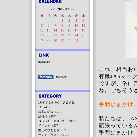
<<
2009/07
>>
日
月
火
水
木
金
土
1
2
3
4
5
6
7
8
9
10
11
12
13
14
15
16
17
18
19
20
21
22
23
24
25
26
27
28
29
30
31
Instagram
これ、相当お
有機JASマ
facebook
ですが、俗に
ね。ごちそう
ｽﾃﾝﾄﾞｸﾞﾗｽｸﾞﾙｰﾌﾟ びどりを
手間ひまかけ
（1,245）
教室の紹介（576）
絵付け（507）
私たちは、J
ﾌｭｰｼﾞﾝｸﾞ・ｽﾗﾝﾋﾟﾝｸﾞ（498）
頑張っている
イベント（377）
癒しのひととき（326）
手間ひまかけ
サンドブラスト（310）