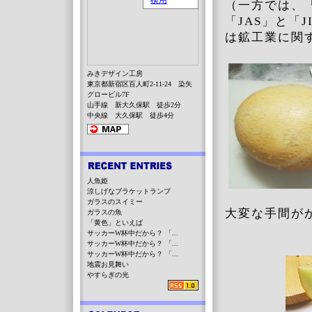
（一方では、「
「JAS」と「
は鉱工業に関
みきデザイン工房
東京都新宿区百人町2-11-24 染矢
グロービル7F
山手線 新大久保駅 徒歩2分
中央線 大久保駅 徒歩4分
人魚姫
涼しげなブラケットランプ
ガラスのスイミー
大変な手間が
ガラスの魚
「黄色」といえば
サッカーW杯中だから？ 「...
サッカーW杯中だから？ 「...
サッカーW杯中だから？ 「...
地震お見舞い
やすらぎの光